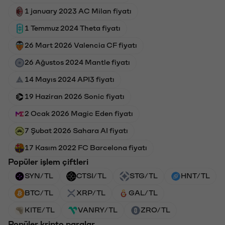
1 january 2023 AC Milan fiyatı
1 Temmuz 2024 Theta fiyatı
26 Mart 2026 Valencia CF fiyatı
26 Ağustos 2024 Mantle fiyatı
14 Mayıs 2024 API3 fiyatı
19 Haziran 2026 Sonic fiyatı
2 Ocak 2026 Magic Eden fiyatı
7 Şubat 2026 Sahara AI fiyatı
17 Kasım 2022 FC Barcelona fiyatı
Popüler işlem çiftleri
SYN/TL
CTSI/TL
STG/TL
HNT/TL
BTC/TL
XRP/TL
GAL/TL
KITE/TL
VANRY/TL
ZRO/TL
Popüler kripto paralar