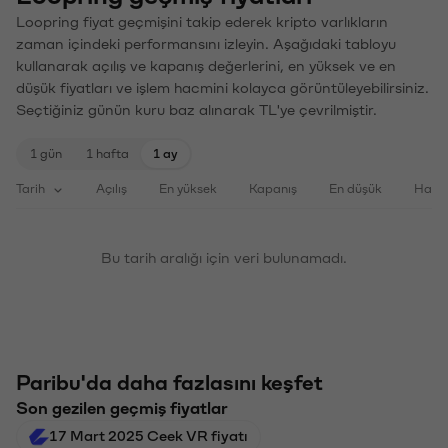
Loopring fiyat geçmişini takip ederek kripto varlıkların
zaman içindeki performansını izleyin. Aşağıdaki tabloyu
kullanarak açılış ve kapanış değerlerini, en yüksek ve en
düşük fiyatları ve işlem hacmini kolayca görüntüleyebilirsiniz.
Seçtiğiniz günün kuru baz alınarak TL'ye çevrilmiştir.
1 gün
1 hafta
1 ay
Tarih
Açılış
En yüksek
Kapanış
En düşük
Haci
Bu tarih aralığı için veri bulunamadı.
Paribu'da daha fazlasını keşfet
Son gezilen geçmiş fiyatlar
17 Mart 2025 Ceek VR fiyatı