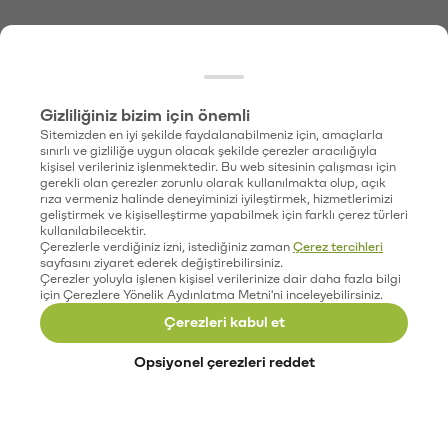
Gizliliğiniz bizim için önemli
Sitemizden en iyi şekilde faydalanabilmeniz için, amaçlarla
sınırlı ve gizliliğe uygun olacak şekilde çerezler aracılığıyla
kişisel verileriniz işlenmektedir. Bu web sitesinin çalışması için
gerekli olan çerezler zorunlu olarak kullanılmakta olup, açık
rıza vermeniz halinde deneyiminizi iyileştirmek, hizmetlerimizi
geliştirmek ve kişiselleştirme yapabilmek için farklı çerez türleri
kullanılabilecektir.
Çerezlerle verdiğiniz izni, istediğiniz zaman
Çerez tercihleri
sayfasını ziyaret ederek değiştirebilirsiniz.
Çerezler yoluyla işlenen kişisel verilerinize dair daha fazla bilgi
için Çerezlere Yönelik Aydınlatma Metni'ni inceleyebilirsiniz.
Çerezleri kabul et
Opsiyonel çerezleri reddet