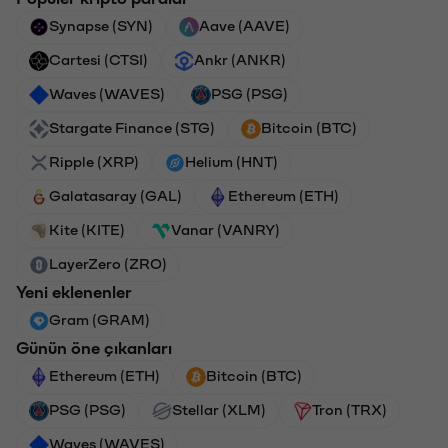
Synapse (SYN)
Aave (AAVE)
Cartesi (CTSI)
Ankr (ANKR)
Waves (WAVES)
PSG (PSG)
Stargate Finance (STG)
Bitcoin (BTC)
Ripple (XRP)
Helium (HNT)
Galatasaray (GAL)
Ethereum (ETH)
Kite (KITE)
Vanar (VANRY)
LayerZero (ZRO)
Yeni eklenenler
Gram (GRAM)
Günün öne çıkanları
Ethereum (ETH)
Bitcoin (BTC)
PSG (PSG)
Stellar (XLM)
Tron (TRX)
Waves (WAVES)