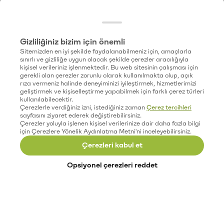
Gizliliğiniz bizim için önemli
Sitemizden en iyi şekilde faydalanabilmeniz için, amaçlarla
sınırlı ve gizliliğe uygun olacak şekilde çerezler aracılığıyla
kişisel verileriniz işlenmektedir. Bu web sitesinin çalışması için
gerekli olan çerezler zorunlu olarak kullanılmakta olup, açık
rıza vermeniz halinde deneyiminizi iyileştirmek, hizmetlerimizi
geliştirmek ve kişiselleştirme yapabilmek için farklı çerez türleri
kullanılabilecektir.
Çerezlerle verdiğiniz izni, istediğiniz zaman
Çerez tercihleri
sayfasını ziyaret ederek değiştirebilirsiniz.
Çerezler yoluyla işlenen kişisel verilerinize dair daha fazla bilgi
için Çerezlere Yönelik Aydınlatma Metni'ni inceleyebilirsiniz.
Çerezleri kabul et
Opsiyonel çerezleri reddet