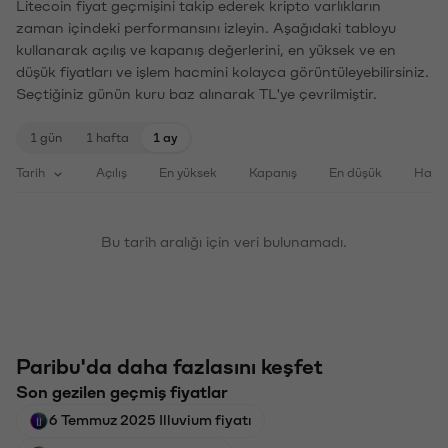
Litecoin fiyat geçmişini takip ederek kripto varlıkların
zaman içindeki performansını izleyin. Aşağıdaki tabloyu
kullanarak açılış ve kapanış değerlerini, en yüksek ve en
düşük fiyatları ve işlem hacmini kolayca görüntüleyebilirsiniz.
Seçtiğiniz günün kuru baz alınarak TL'ye çevrilmiştir.
1 gün
1 hafta
1 ay
Tarih
Açılış
En yüksek
Kapanış
En düşük
Haci
Bu tarih aralığı için veri bulunamadı.
Paribu'da daha fazlasını keşfet
Son gezilen geçmiş fiyatlar
6 Temmuz 2025 Illuvium fiyatı