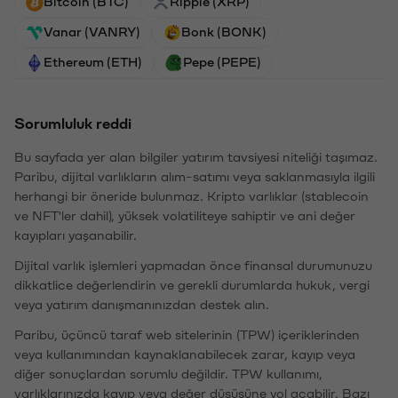
Bitcoin (BTC)
Ripple (XRP)
Vanar (VANRY)
Bonk (BONK)
Ethereum (ETH)
Pepe (PEPE)
Sorumluluk reddi
Bu sayfada yer alan bilgiler yatırım tavsiyesi niteliği taşımaz.
Paribu, dijital varlıkların alım-satımı veya saklanmasıyla ilgili
herhangi bir öneride bulunmaz. Kripto varlıklar (stablecoin
ve NFT'ler dahil), yüksek volatiliteye sahiptir ve ani değer
kayıpları yaşanabilir.
Dijital varlık işlemleri yapmadan önce finansal durumunuzu
dikkatlice değerlendirin ve gerekli durumlarda hukuk, vergi
veya yatırım danışmanınızdan destek alın.
Paribu, üçüncü taraf web sitelerinin (TPW) içeriklerinden
veya kullanımından kaynaklanabilecek zarar, kayıp veya
diğer sonuçlardan sorumlu değildir. TPW kullanımı,
varlıklarınızda kayıp veya değer düşüşüne yol açabilir. Bazı