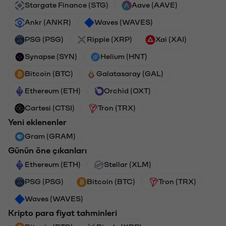
Stargate Finance (STG)
Aave (AAVE)
Ankr (ANKR)
Waves (WAVES)
PSG (PSG)
Ripple (XRP)
Xai (XAI)
Synapse (SYN)
Helium (HNT)
Bitcoin (BTC)
Galatasaray (GAL)
Ethereum (ETH)
Orchid (OXT)
Cartesi (CTSI)
Tron (TRX)
Yeni eklenenler
Gram (GRAM)
Günün öne çıkanları
Ethereum (ETH)
Stellar (XLM)
PSG (PSG)
Bitcoin (BTC)
Tron (TRX)
Waves (WAVES)
Kripto para fiyat tahminleri