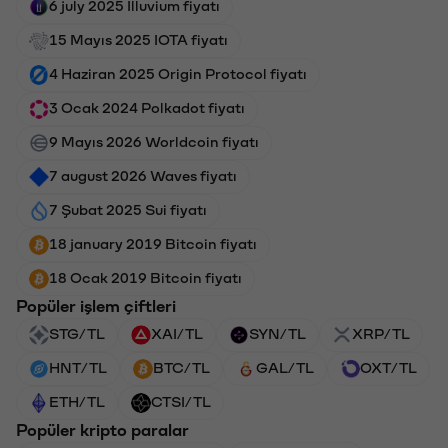
6 july 2025 Illuvium fiyatı
15 Mayıs 2025 IOTA fiyatı
4 Haziran 2025 Origin Protocol fiyatı
3 Ocak 2024 Polkadot fiyatı
9 Mayıs 2026 Worldcoin fiyatı
7 august 2026 Waves fiyatı
7 Şubat 2025 Sui fiyatı
18 january 2019 Bitcoin fiyatı
18 Ocak 2019 Bitcoin fiyatı
Popüler işlem çiftleri
STG/TL
XAI/TL
SYN/TL
XRP/TL
HNT/TL
BTC/TL
GAL/TL
OXT/TL
ETH/TL
CTSI/TL
Popüler kripto paralar