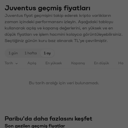
Juventus geçmiş fiyatları
Juventus fiyat geçmişini takip ederek kripto varlıkların
zaman içindeki performansını izleyin. Aşağıdaki tabloyu
kullanarak açılış ve kapanış değerlerini, en yüksek ve en
düşük fiyatları ve işlem hacmini kolayca görüntüleyebilirsiniz.
Seçtiğiniz günün kuru baz alınarak TL'ye çevrilmiştir.
1 gün
1 hafta
1 ay
Tarih
Açılış
En yüksek
Kapanış
En düşük
Haci
Bu tarih aralığı için veri bulunamadı.
Paribu'da daha fazlasını keşfet
Son gezilen geçmiş fiyatlar