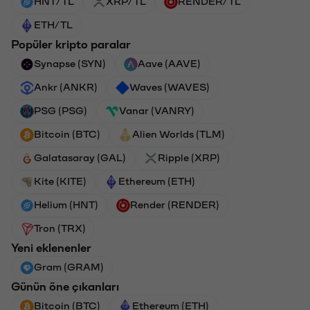
HNT/TL
XRP/TL
RENDER/TL
ETH/TL
Popüler kripto paralar
Synapse (SYN)
Aave (AAVE)
Ankr (ANKR)
Waves (WAVES)
PSG (PSG)
Vanar (VANRY)
Bitcoin (BTC)
Alien Worlds (TLM)
Galatasaray (GAL)
Ripple (XRP)
Kite (KITE)
Ethereum (ETH)
Helium (HNT)
Render (RENDER)
Tron (TRX)
Yeni eklenenler
Gram (GRAM)
Günün öne çıkanları
Bitcoin (BTC)
Ethereum (ETH)