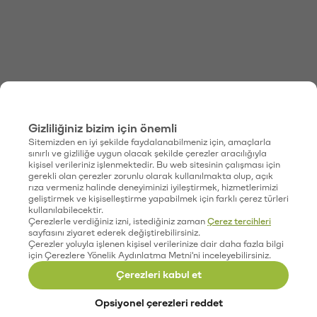
Gizliliğiniz bizim için önemli
Sitemizden en iyi şekilde faydalanabilmeniz için, amaçlarla
sınırlı ve gizliliğe uygun olacak şekilde çerezler aracılığıyla
kişisel verileriniz işlenmektedir. Bu web sitesinin çalışması için
gerekli olan çerezler zorunlu olarak kullanılmakta olup, açık
rıza vermeniz halinde deneyiminizi iyileştirmek, hizmetlerimizi
geliştirmek ve kişiselleştirme yapabilmek için farklı çerez türleri
kullanılabilecektir.
Çerezlerle verdiğiniz izni, istediğiniz zaman
Çerez tercihleri
sayfasını ziyaret ederek değiştirebilirsiniz.
Çerezler yoluyla işlenen kişisel verilerinize dair daha fazla bilgi
için Çerezlere Yönelik Aydınlatma Metni'ni inceleyebilirsiniz.
Çerezleri kabul et
Opsiyonel çerezleri reddet