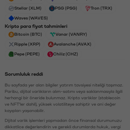
Stellar (XLM)
PSG (PSG)
Tron (TRX)
Waves (WAVES)
Kripto para fiyat tahminleri
Bitcoin (BTC)
Vanar (VANRY)
Ripple (XRP)
Avalanche (AVAX)
Pepe (PEPE)
Chiliz (CHZ)
Sorumluluk reddi
Bu sayfada yer alan bilgiler yatırım tavsiyesi niteliği taşımaz.
Paribu, dijital varlıkların alım-satımı veya saklanmasıyla ilgili
herhangi bir öneride bulunmaz. Kripto varlıklar (stablecoin
ve NFT'ler dahil), yüksek volatiliteye sahiptir ve ani değer
kayıpları yaşanabilir.
Dijital varlık işlemleri yapmadan önce finansal durumunuzu
dikkatlice değerlendirin ve gerekli durumlarda hukuk, vergi