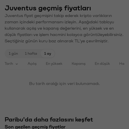
Juventus geçmiş fiyatları
Juventus fiyat geçmişini takip ederek kripto varlıkların
zaman içindeki performansını izleyin. Aşağıdaki tabloyu
kullanarak açılış ve kapanış değerlerini, en yüksek ve en
düşük fiyatları ve işlem hacmini kolayca görüntüleyebilirsiniz.
Seçtiğiniz günün kuru baz alınarak TL'ye çevrilmiştir.
1 gün
1 hafta
1 ay
Tarih
Açılış
En yüksek
Kapanış
En düşük
Haci
Bu tarih aralığı için veri bulunamadı.
Paribu'da daha fazlasını keşfet
Son gezilen geçmiş fiyatlar