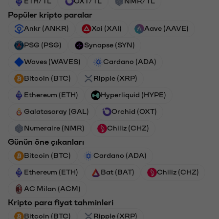
ETH/TL
OXT/TL
NMR/TL
Popüler kripto paralar
Ankr (ANKR)
Xai (XAI)
Aave (AAVE)
PSG (PSG)
Synapse (SYN)
Waves (WAVES)
Cardano (ADA)
Bitcoin (BTC)
Ripple (XRP)
Ethereum (ETH)
Hyperliquid (HYPE)
Galatasaray (GAL)
Orchid (OXT)
Numeraire (NMR)
Chiliz (CHZ)
Günün öne çıkanları
Bitcoin (BTC)
Cardano (ADA)
Ethereum (ETH)
Bat (BAT)
Chiliz (CHZ)
AC Milan (ACM)
Kripto para fiyat tahminleri
Bitcoin (BTC)
Ripple (XRP)