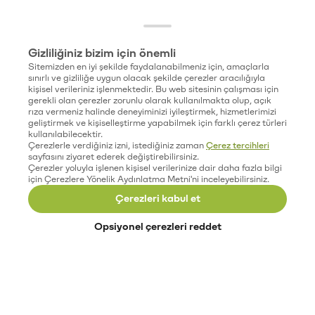
Gizliliğiniz bizim için önemli
Sitemizden en iyi şekilde faydalanabilmeniz için, amaçlarla
sınırlı ve gizliliğe uygun olacak şekilde çerezler aracılığıyla
kişisel verileriniz işlenmektedir. Bu web sitesinin çalışması için
gerekli olan çerezler zorunlu olarak kullanılmakta olup, açık
rıza vermeniz halinde deneyiminizi iyileştirmek, hizmetlerimizi
geliştirmek ve kişiselleştirme yapabilmek için farklı çerez türleri
kullanılabilecektir.
Çerezlerle verdiğiniz izni, istediğiniz zaman
Çerez tercihleri
sayfasını ziyaret ederek değiştirebilirsiniz.
Çerezler yoluyla işlenen kişisel verilerinize dair daha fazla bilgi
için Çerezlere Yönelik Aydınlatma Metni'ni inceleyebilirsiniz.
Çerezleri kabul et
Opsiyonel çerezleri reddet