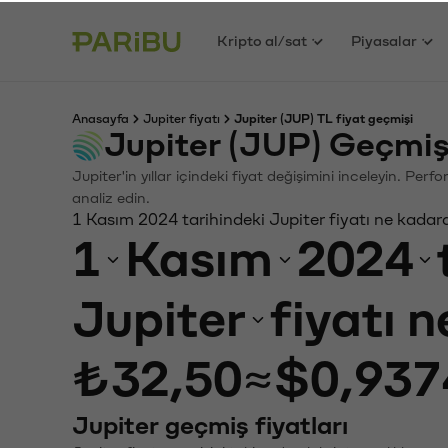
Kripto al/sat
Piyasalar
Anasayfa
Jupiter fiyatı
Jupiter (JUP) TL fiyat geçmişi
Jupiter (JUP) Geçmiş
Jupiter'in yıllar içindeki fiyat değişimini inceleyin. Pe
analiz edin.
1 Kasım 2024 tarihindeki Jupiter fiyatı ne kadar
1
Kasım
2024
Jupiter
fiyatı 
₺32,50
≈
$0,937
Jupiter geçmiş fiyatları