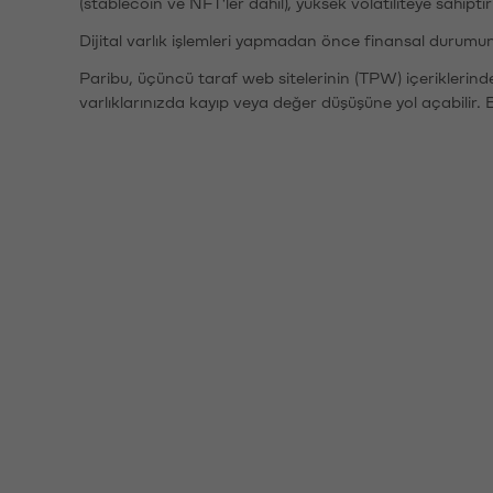
(stablecoin ve NFT'ler dahil), yüksek volatiliteye sahipti
Dijital varlık işlemleri yapmadan önce finansal durumu
Paribu, üçüncü taraf web sitelerinin (TPW) içeriklerin
varlıklarınızda kayıp veya değer düşüşüne yol açabilir. 