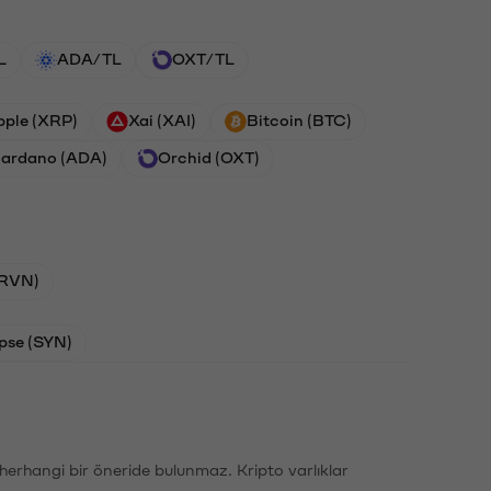
L
ADA/TL
OXT/TL
pple (XRP)
Xai (XAI)
Bitcoin (BTC)
ardano (ADA)
Orchid (OXT)
(RVN)
pse (SYN)
li herhangi bir öneride bulunmaz. Kripto varlıklar