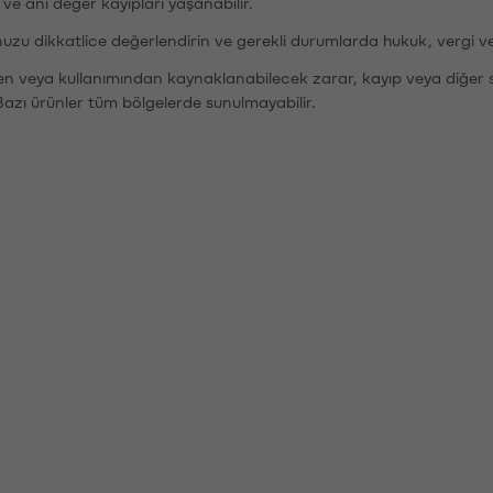
r ve ani değer kayıpları yaşanabilir.
nuzu dikkatlice değerlendirin ve gerekli durumlarda hukuk, vergi v
den veya kullanımından kaynaklanabilecek zarar, kayıp veya diğer 
Bazı ürünler tüm bölgelerde sunulmayabilir.