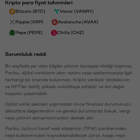
Kripto para fiyat tahminleri
Bitcoin (BTC)
Vanar (VANRY)
Ripple (XRP)
Avalanche (AVAX)
Pepe (PEPE)
Chiliz (CHZ)
Sorumluluk reddi
Bu sayfada yer alan bilgiler yatırım tavsiyesi niteliği taşımaz.
Paribu, dijital varlıkların alım-satımı veya saklanmasıyla ilgili
herhangi bir öneride bulunmaz. Kripto varlıklar (stablecoin
ve NFT'ler dahil), yüksek volatiliteye sahiptir ve ani değer
kayıpları yaşanabilir.
Dijital varlık işlemleri yapmadan önce finansal durumunuzu
dikkatlice değerlendirin ve gerekli durumlarda hukuk, vergi
veya yatırım danışmanınızdan destek alın.
Paribu, üçüncü taraf web sitelerinin (TPW) içeriklerinden
veya kullanımından kaynaklanabilecek zarar, kayıp veya