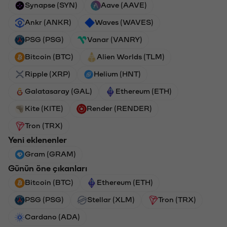
Synapse (SYN)
Aave (AAVE)
Ankr (ANKR)
Waves (WAVES)
PSG (PSG)
Vanar (VANRY)
Bitcoin (BTC)
Alien Worlds (TLM)
Ripple (XRP)
Helium (HNT)
Galatasaray (GAL)
Ethereum (ETH)
Kite (KITE)
Render (RENDER)
Tron (TRX)
Yeni eklenenler
Gram (GRAM)
Günün öne çıkanları
Bitcoin (BTC)
Ethereum (ETH)
PSG (PSG)
Stellar (XLM)
Tron (TRX)
Cardano (ADA)