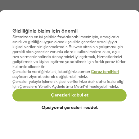
Gizliliğiniz bizim için önemli
Sitemizden en iyi şekilde faydalanabilmeniz için, amaçlarla
sınırlı ve gizliliğe uygun olacak şekilde çerezler aracılığıyla
kişisel verileriniz işlenmektedir. Bu web sitesinin çalışması için
gerekli olan çerezler zorunlu olarak kullanılmakta olup, açık
rıza vermeniz halinde deneyiminizi iyileştirmek, hizmetlerimizi
geliştirmek ve kişiselleştirme yapabilmek için farklı çerez türleri
kullanılabilecektir.
Çerezlerle verdiğiniz izni, istediğiniz zaman
Çerez tercihleri
sayfasını ziyaret ederek değiştirebilirsiniz.
Çerezler yoluyla işlenen kişisel verilerinize dair daha fazla bilgi
için Çerezlere Yönelik Aydınlatma Metni'ni inceleyebilirsiniz.
Çerezleri kabul et
Opsiyonel çerezleri reddet