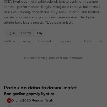
IOTA fiyat geçmişini takip ederek kripto varlıkların zaman
içindeki performansını izleyin. Aşağıdaki tabloyu kullanarak
açılış ve kapanış değerlerini, en yüksek ve en düşük fiyatları
ve işlem hacmini kolayca görüntüleyebilirsiniz. Seçtiğiniz
günün kuru baz alınarak TL'ye çevrilmiştir.
1 gün
1 hafta
1 ay
Tarih
Açılış
En yüksek
Kapanış
En düşük
Haci
Bu tarih aralığı için veri bulunamadı.
Paribu'da daha fazlasını keşfet
Son gezilen geçmiş fiyatlar
6 june 2026 Render fiyatı