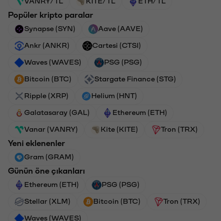
VANRY/TL
KITE/TL
ETH/TL
Popüler kripto paralar
Synapse (SYN)
Aave (AAVE)
Ankr (ANKR)
Cartesi (CTSI)
Waves (WAVES)
PSG (PSG)
Bitcoin (BTC)
Stargate Finance (STG)
Ripple (XRP)
Helium (HNT)
Galatasaray (GAL)
Ethereum (ETH)
Vanar (VANRY)
Kite (KITE)
Tron (TRX)
Yeni eklenenler
Gram (GRAM)
Günün öne çıkanları
Ethereum (ETH)
PSG (PSG)
Stellar (XLM)
Bitcoin (BTC)
Tron (TRX)
Waves (WAVES)