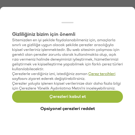
Gizliliğiniz bizim için önemli
Sitemizden en iyi şekilde faydalanabilmeniz için, amaçlarla
sınırlı ve gizliliğe uygun olacak şekilde çerezler aracılığıyla
kişisel verileriniz işlenmektedir. Bu web sitesinin çalışması için
gerekli olan çerezler zorunlu olarak kullanılmakta olup, açık
rıza vermeniz halinde deneyiminizi iyileştirmek, hizmetlerimizi
geliştirmek ve kişiselleştirme yapabilmek için farklı çerez türleri
kullanılabilecektir.
Çerezlerle verdiğiniz izni, istediğiniz zaman
Çerez tercihleri
sayfasını ziyaret ederek değiştirebilirsiniz.
Çerezler yoluyla işlenen kişisel verilerinize dair daha fazla bilgi
için Çerezlere Yönelik Aydınlatma Metni'ni inceleyebilirsiniz.
Çerezleri kabul et
Opsiyonel çerezleri reddet