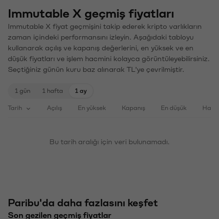
Immutable X geçmiş fiyatları
Immutable X fiyat geçmişini takip ederek kripto varlıkların
zaman içindeki performansını izleyin. Aşağıdaki tabloyu
kullanarak açılış ve kapanış değerlerini, en yüksek ve en
düşük fiyatları ve işlem hacmini kolayca görüntüleyebilirsiniz.
Seçtiğiniz günün kuru baz alınarak TL'ye çevrilmiştir.
1 gün
1 hafta
1 ay
Tarih
Açılış
En yüksek
Kapanış
En düşük
Haci
Bu tarih aralığı için veri bulunamadı.
Paribu'da daha fazlasını keşfet
Son gezilen geçmiş fiyatlar