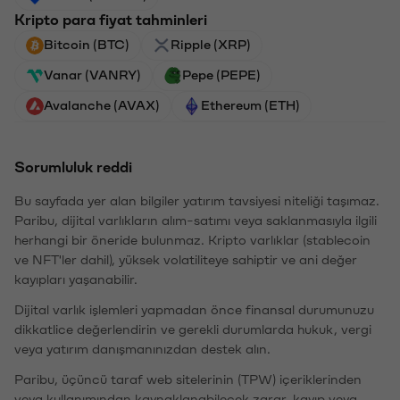
Kripto para fiyat tahminleri
Bitcoin (BTC)
Ripple (XRP)
Vanar (VANRY)
Pepe (PEPE)
Avalanche (AVAX)
Ethereum (ETH)
Sorumluluk reddi
Bu sayfada yer alan bilgiler yatırım tavsiyesi niteliği taşımaz.
Paribu, dijital varlıkların alım-satımı veya saklanmasıyla ilgili
herhangi bir öneride bulunmaz. Kripto varlıklar (stablecoin
ve NFT'ler dahil), yüksek volatiliteye sahiptir ve ani değer
kayıpları yaşanabilir.
Dijital varlık işlemleri yapmadan önce finansal durumunuzu
dikkatlice değerlendirin ve gerekli durumlarda hukuk, vergi
veya yatırım danışmanınızdan destek alın.
Paribu, üçüncü taraf web sitelerinin (TPW) içeriklerinden
veya kullanımından kaynaklanabilecek zarar, kayıp veya