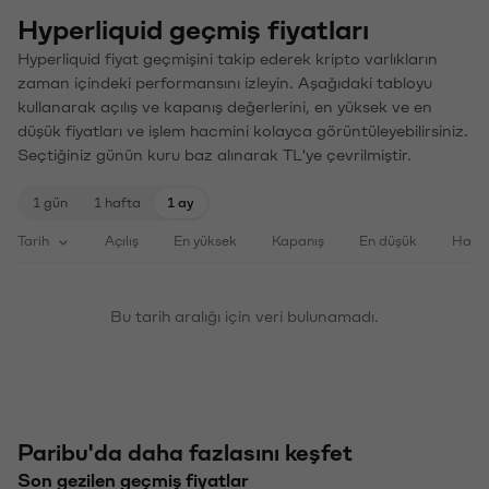
Hyperliquid geçmiş fiyatları
Hyperliquid fiyat geçmişini takip ederek kripto varlıkların
zaman içindeki performansını izleyin. Aşağıdaki tabloyu
kullanarak açılış ve kapanış değerlerini, en yüksek ve en
düşük fiyatları ve işlem hacmini kolayca görüntüleyebilirsiniz.
Seçtiğiniz günün kuru baz alınarak TL'ye çevrilmiştir.
1 gün
1 hafta
1 ay
Tarih
Açılış
En yüksek
Kapanış
En düşük
Haci
Bu tarih aralığı için veri bulunamadı.
Paribu'da daha fazlasını keşfet
Son gezilen geçmiş fiyatlar