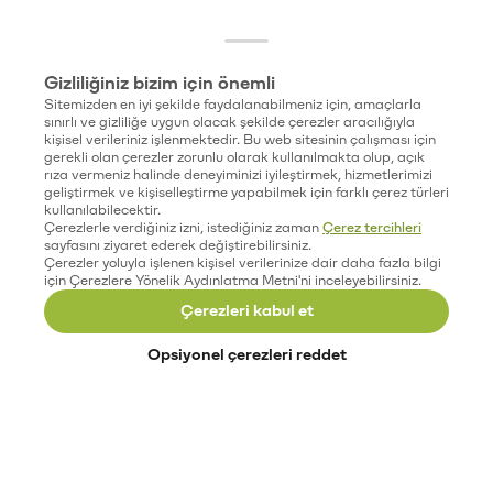
Gizliliğiniz bizim için önemli
Sitemizden en iyi şekilde faydalanabilmeniz için, amaçlarla
sınırlı ve gizliliğe uygun olacak şekilde çerezler aracılığıyla
kişisel verileriniz işlenmektedir. Bu web sitesinin çalışması için
gerekli olan çerezler zorunlu olarak kullanılmakta olup, açık
rıza vermeniz halinde deneyiminizi iyileştirmek, hizmetlerimizi
geliştirmek ve kişiselleştirme yapabilmek için farklı çerez türleri
kullanılabilecektir.
Çerezlerle verdiğiniz izni, istediğiniz zaman
Çerez tercihleri
sayfasını ziyaret ederek değiştirebilirsiniz.
Çerezler yoluyla işlenen kişisel verilerinize dair daha fazla bilgi
için Çerezlere Yönelik Aydınlatma Metni'ni inceleyebilirsiniz.
Çerezleri kabul et
Opsiyonel çerezleri reddet