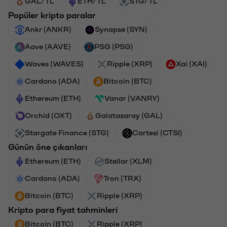
GAL/TL
ETH/TL
STG/TL
Popüler kripto paralar
Ankr (ANKR)
Synapse (SYN)
Aave (AAVE)
PSG (PSG)
Waves (WAVES)
Ripple (XRP)
Xai (XAI)
Cardano (ADA)
Bitcoin (BTC)
Ethereum (ETH)
Vanar (VANRY)
Orchid (OXT)
Galatasaray (GAL)
Stargate Finance (STG)
Cartesi (CTSI)
Günün öne çıkanları
Ethereum (ETH)
Stellar (XLM)
Cardano (ADA)
Tron (TRX)
Bitcoin (BTC)
Ripple (XRP)
Kripto para fiyat tahminleri
Bitcoin (BTC)
Ripple (XRP)