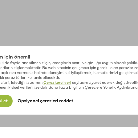
im için önemli
kilde faydalanabilmeniz için, amaçlarla sınırlı ve gizliliğe uygun olacak şekild
 verileriniz işlenmektedir. Bu web sitesinin çalışması için gerekli olan çerezler 
açık rıza vermeniz halinde deneyiminizi iyileştirmek, hizmetlerimizi geliştirmek
lı çerez türleri kullanılabilecektir.
iz izni, istediğiniz zaman
Çerez tercihleri
sayfasını ziyaret ederek değiştirebilir
enen kişisel verilerinize dair daha fazla bilgi için Çerezlere Yönelik Aydınlatma
l et
Opsiyonel çerezleri reddet