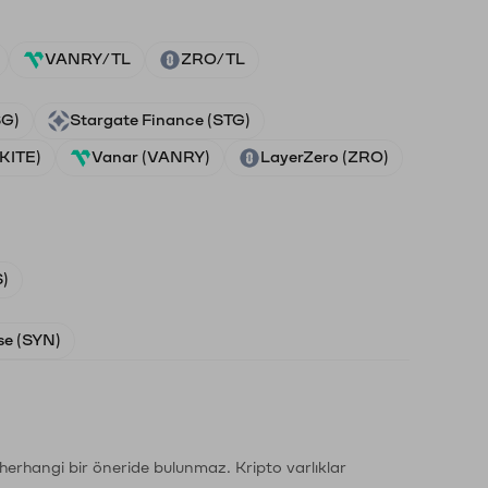
VANRY/TL
ZRO/TL
SG)
Stargate Finance (STG)
(KITE)
Vanar (VANRY)
LayerZero (ZRO)
)
e (SYN)
li herhangi bir öneride bulunmaz. Kripto varlıklar