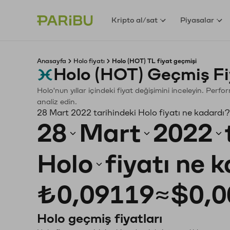
Kripto al/sat
Piyasalar
Anasayfa
Holo fiyatı
Holo (HOT) TL fiyat geçmişi
Holo (HOT) Geçmiş Fi
Holo'nun yıllar içindeki fiyat değişimini inceleyin. Perf
analiz edin.
28 Mart 2022 tarihindeki Holo fiyatı ne kadardı?
28
Mart
2022
Holo
fiyatı ne 
₺0,09119
≈
$0,0
Holo geçmiş fiyatları