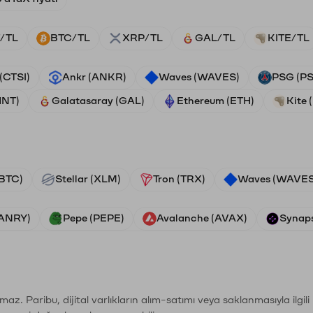
/TL
BTC/TL
XRP/TL
GAL/TL
KITE/TL
 (CTSI)
Ankr (ANKR)
Waves (WAVES)
PSG (P
HNT)
Galatasaray (GAL)
Ethereum (ETH)
Kite 
(BTC)
Stellar (XLM)
Tron (TRX)
Waves (WAVES
VANRY)
Pepe (PEPE)
Avalanche (AVAX)
Synaps
şımaz. Paribu, dijital varlıkların alım-satımı veya saklanmasıyla ilgi