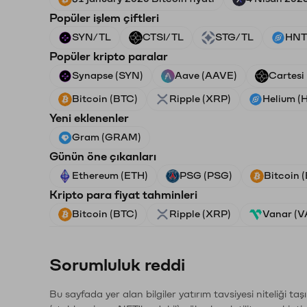
Popüler işlem çiftleri
SYN/TL
CTSI/TL
STG/TL
HNT
Popüler kripto paralar
Synapse (SYN)
Aave (AAVE)
Cartesi
Bitcoin (BTC)
Ripple (XRP)
Helium (
Yeni eklenenler
Gram (GRAM)
Günün öne çıkanları
Ethereum (ETH)
PSG (PSG)
Bitcoin 
Kripto para fiyat tahminleri
Bitcoin (BTC)
Ripple (XRP)
Vanar (
Sorumluluk reddi
Bu sayfada yer alan bilgiler yatırım tavsiyesi niteliği ta