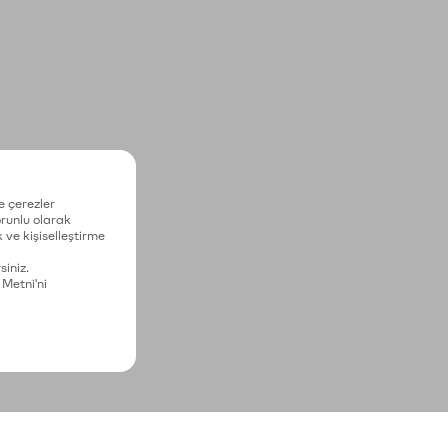
e çerezler
zorunlu olarak
 ve kişiselleştirme
siniz.
 Metni'ni