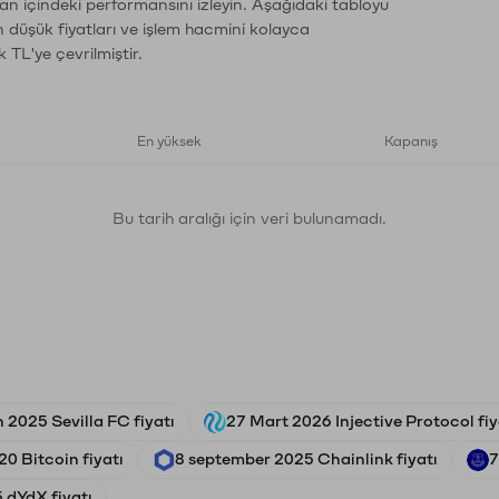
an içindeki performansını izleyin. Aşağıdaki tabloyu
n düşük fiyatları ve işlem hacmini kolayca
 TL'ye çevrilmiştir.
En yüksek
Kapanış
Bu tarih aralığı için veri bulunamadı.
 2025 Sevilla FC fiyatı
27 Mart 2026 Injective Protocol fiy
0 Bitcoin fiyatı
8 september 2025 Chainlink fiyatı
7
 dYdX fiyatı