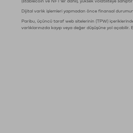
(stablecoin ve NFT'ler dahil), yüksek volatiliteye sahipti
Dijital varlık işlemleri yapmadan önce finansal durumu
Paribu, üçüncü taraf web sitelerinin (TPW) içeriklerin
varlıklarınızda kayıp veya değer düşüşüne yol açabilir. 