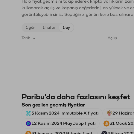
Holo fiyat geçmişini takip ederek kripto varlıkların zam
kullanarak açılış ve kapanış değerlerini, en yüksek ve e
görüntüleyebilirsiniz. Seçtiğiniz günün kuru baz alınarak
1 gün
1 hafta
1 ay
Tarih
Açılış
Paribu'da daha fazlasını keşfet
Son gezilen geçmiş fiyatlar
3 Kasım 2024 Immutable X fiyatı
29 Haziran
12 Kasım 2024 PlayDapp fiyatı
31 Ocak 202
31 january 2020 Bitcoin fiyatı
4 Nisan 2025