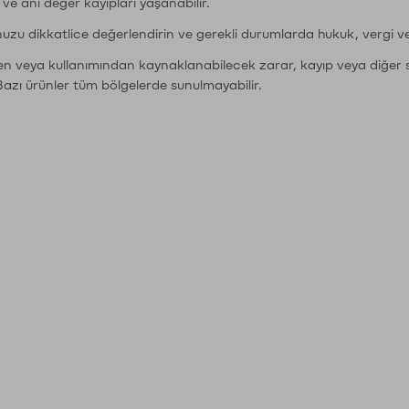
r ve ani değer kayıpları yaşanabilir.
nuzu dikkatlice değerlendirin ve gerekli durumlarda hukuk, vergi v
den veya kullanımından kaynaklanabilecek zarar, kayıp veya diğer 
Bazı ürünler tüm bölgelerde sunulmayabilir.