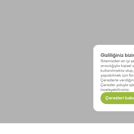
Gizliliğiniz biz
Sitemizden en iyi şe
aracılığıyla kişisel
kullanılmakta olup, 
yapabilmek için fark
Çerezlerle verdiğin
Çerezler yoluyla işl
inceleyebilirsiniz.
Çerezleri kabu