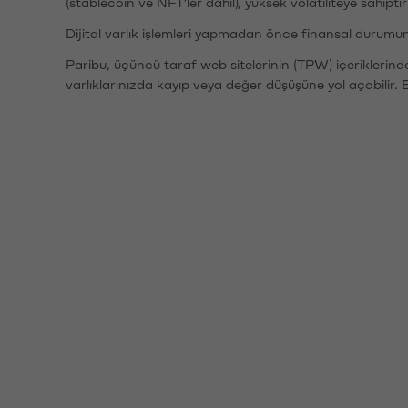
(stablecoin ve NFT'ler dahil), yüksek volatiliteye sahipti
Dijital varlık işlemleri yapmadan önce finansal durumu
Paribu, üçüncü taraf web sitelerinin (TPW) içeriklerin
varlıklarınızda kayıp veya değer düşüşüne yol açabilir. 