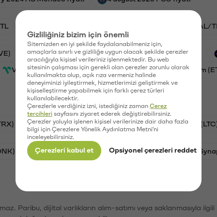
TL
ADA/TL
BTC/TL
VANRY/TL
GAL/T
Gizliliğiniz bizim için önemli
Sitemizden en iyi şekilde faydalanabilmeniz için,
amaçlarla sınırlı ve gizliliğe uygun olacak şekilde çerezler
VE)
Waves (WAVES)
PSG (PSG)
Xai (XAI)
aracılığıyla kişisel verileriniz işlenmektedir. Bu web
sitesinin çalışması için gerekli olan çerezler zorunlu olarak
Vanar (VANRY)
Galatasaray (GAL)
Ethereum (E
kullanılmakta olup, açık rıza vermeniz halinde
deneyiminizi iyileştirmek, hizmetlerimizi geliştirmek ve
kişiselleştirme yapabilmek için farklı çerez türleri
kullanılabilecektir.
Çerezlerle verdiğiniz izni, istediğiniz zaman
Çerez
tercihleri
sayfasını ziyaret ederek değiştirebilirsiniz.
Çerezler yoluyla işlenen kişisel verilerinize dair daha fazla
TRX)
Bitcoin (BTC)
Ripple (XRP)
Litecoin (LTC
bilgi için Çerezlere Yönelik Aydınlatma Metni'ni
inceleyebilirsiniz.
Çerezleri kabul et
Opsiyonel çerezleri reddet
ONK)
Ethereum (ETH)
Avalanche (AVAX)
Syna
şımaz. Paribu, dijital varlıkların alım-satımı veya saklanmasıyla ilgi