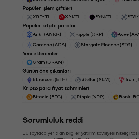
Popüler işlem çiftleri
XRP/TL
XAI/TL
SYN/TL
STG/
Popüler kripto paralar
Ankr (ANKR)
Ripple (XRP)
Aave (AA
Cardano (ADA)
Stargate Finance (STG)
Yeni eklenenler
Gram (GRAM)
Günün öne çıkanları
Ethereum (ETH)
Stellar (XLM)
Tron (
Kripto para fiyat tahminleri
Bitcoin (BTC)
Ripple (XRP)
Bonk (B
Sorumluluk reddi
Bu sayfada yer alan bilgiler yatırım tavsiyesi niteliği ta