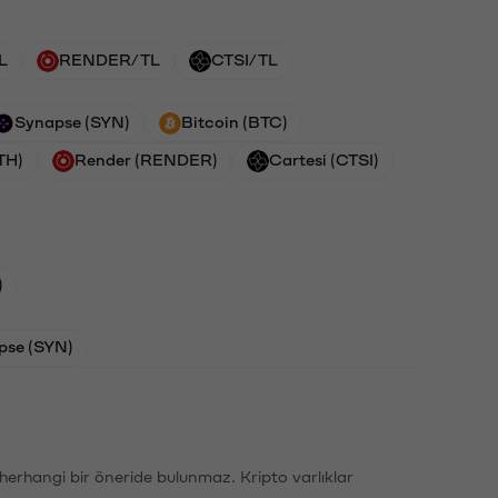
L
RENDER/TL
CTSI/TL
Synapse (SYN)
Bitcoin (BTC)
TH)
Render (RENDER)
Cartesi (CTSI)
)
pse (SYN)
li herhangi bir öneride bulunmaz. Kripto varlıklar