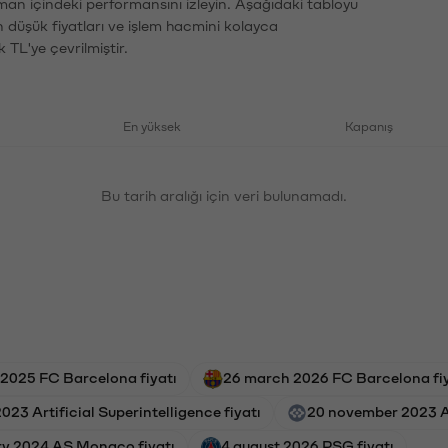
aman içindeki performansını izleyin. Aşağıdaki tabloyu
n düşük fiyatları ve işlem hacmini kolayca
 TL'ye çevrilmiştir.
En yüksek
Kapanış
Bu tarih aralığı için veri bulunamadı.
 2025 FC Barcelona fiyatı
26 march 2026 FC Barcelona fiy
023 Artificial Superintelligence fiyatı
20 november 2023 Art
ry 2024 AS Monaco fiyatı
4 august 2026 PSG fiyatı