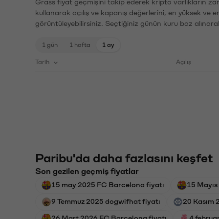
Grass fiyat geçmişini takip ederek kripto varlıkların z
kullanarak açılış ve kapanış değerlerini, en yüksek ve e
görüntüleyebilirsiniz. Seçtiğiniz günün kuru baz alınarak
1 gün
1 hafta
1 ay
Tarih
Açılış
Paribu'da daha fazlasını keşfet
Son gezilen geçmiş fiyatlar
15 may 2025 FC Barcelona fiyatı
15 Mayıs
9 Temmuz 2025 dogwifhat fiyatı
20 Kasım 2
26 Mart 2026 FC Barcelona fiyatı
4 februa