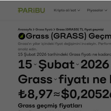
Kripto al/sat
Piyasalar
Anasayfa
Grass fiyatı
Grass (GRASS) TL fiyat geçmişi
Grass (GRASS) Geçmi
Grass'ın yıllar içindeki fiyat değişimini inceleyin. Perf
analiz edin.
15 Şubat 2026 tarihindeki Grass fiyatı ne kadar
15
Şubat
2026
Grass
fiyatı ne
₺8,97
≈
$0,2052
Grass geçmiş fiyatları