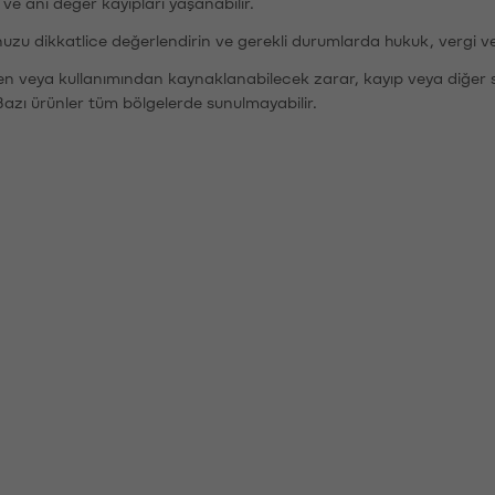
r ve ani değer kayıpları yaşanabilir.
nuzu dikkatlice değerlendirin ve gerekli durumlarda hukuk, vergi v
den veya kullanımından kaynaklanabilecek zarar, kayıp veya diğer 
Bazı ürünler tüm bölgelerde sunulmayabilir.