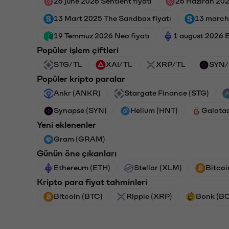
26 june 2026 Sentient fiyatı
26 Haziran 202
13 Mart 2025 The Sandbox fiyatı
13 march
19 Temmuz 2026 Neo fiyatı
1 august 2026 E
Popüler işlem çiftleri
STG/TL
XAI/TL
XRP/TL
SYN/
Popüler kripto paralar
Ankr (ANKR)
Stargate Finance (STG)
Synapse (SYN)
Helium (HNT)
Galata
Yeni eklenenler
Gram (GRAM)
Günün öne çıkanları
Ethereum (ETH)
Stellar (XLM)
Bitcoi
Kripto para fiyat tahminleri
Bitcoin (BTC)
Ripple (XRP)
Bonk (B