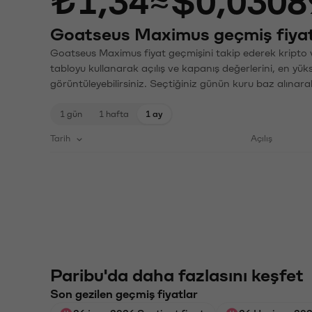
₺1,34
≈
$0,0308
Goatseus Maximus geçmiş fiyat
Goatseus Maximus fiyat geçmişini takip ederek kripto v
tabloyu kullanarak açılış ve kapanış değerlerini, en yük
görüntüleyebilirsiniz. Seçtiğiniz günün kuru baz alınarak
1 gün
1 hafta
1 ay
Tarih
Açılış
Paribu'da daha fazlasını keşfet
Son gezilen geçmiş fiyatlar