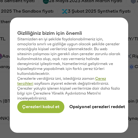
6 Sentient fiyatı
28 Mayıs 2023 Aston Martin fiyatı
 2025 The Sandbox fiyatı
3 Şubat 2025 Synthetix fiyatı
thereum fiyatı
Gizliliğiniz bizim için önemli
TL
BTC/TL
HNT/TL
GAL/TL
VANRY/T
Sitemizden en iyi şekilde faydalanabilmeniz için,
amaçlarla sınırlı ve gizliliğe uygun olacak şekilde çerezler
aracılığıyla kişisel verileriniz işlenmektedir. Bu web
sitesinin çalışması için gerekli olan çerezler zorunlu olarak
Aave (AAVE)
PSG (PSG)
Waves (WAVES)
Ri
kullanılmakta olup, açık rıza vermeniz halinde
deneyiminizi iyileştirmek, hizmetlerimizi geliştirmek ve
saray (GAL)
Vanar (VANRY)
Ethereum (ETH)
C
kişiselleştirme yapabilmek için farklı çerez türleri
kullanılabilecektir.
Çerezlerle verdiğiniz izni, istediğiniz zaman
Çerez
tercihleri
sayfasını ziyaret ederek değiştirebilirsiniz.
Çerezler yoluyla işlenen kişisel verilerinize dair daha fazla
bilgi için Çerezlere Yönelik Aydınlatma Metni'ni
inceleyebilirsiniz.
n (BTC)
Tron (TRX)
Litecoin (LTC)
Ravencoin 
Çerezleri kabul et
Opsiyonel çerezleri reddet
ONK)
Ethereum (ETH)
Avalanche (AVAX)
Syna