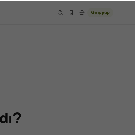
Giriş yap
rdı?