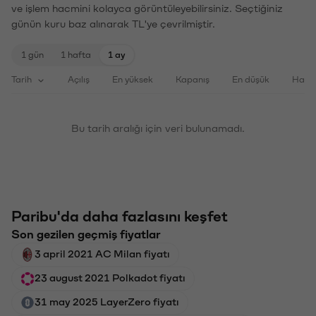
ve işlem hacmini kolayca görüntüleyebilirsiniz. Seçtiğiniz
günün kuru baz alınarak TL'ye çevrilmiştir.
1 gün
1 hafta
1 ay
Tarih
Açılış
En yüksek
Kapanış
En düşük
Haci
Bu tarih aralığı için veri bulunamadı.
Paribu'da daha fazlasını keşfet
Son gezilen geçmiş fiyatlar
3 april 2021 AC Milan fiyatı
23 august 2021 Polkadot fiyatı
31 may 2025 LayerZero fiyatı