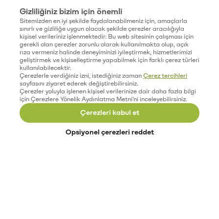
Gizliliğiniz bizim için önemli
Sitemizden en iyi şekilde faydalanabilmeniz için, amaçlarla
sınırlı ve gizliliğe uygun olacak şekilde çerezler aracılığıyla
kişisel verileriniz işlenmektedir. Bu web sitesinin çalışması için
gerekli olan çerezler zorunlu olarak kullanılmakta olup, açık
rıza vermeniz halinde deneyiminizi iyileştirmek, hizmetlerimizi
geliştirmek ve kişiselleştirme yapabilmek için farklı çerez türleri
kullanılabilecektir.
Çerezlerle verdiğiniz izni, istediğiniz zaman
Çerez tercihleri
sayfasını ziyaret ederek değiştirebilirsiniz.
Çerezler yoluyla işlenen kişisel verilerinize dair daha fazla bilgi
için Çerezlere Yönelik Aydınlatma Metni'ni inceleyebilirsiniz.
Çerezleri kabul et
Opsiyonel çerezleri reddet
Paribu’yu keşfet
Eğitimler
Etkinlikler