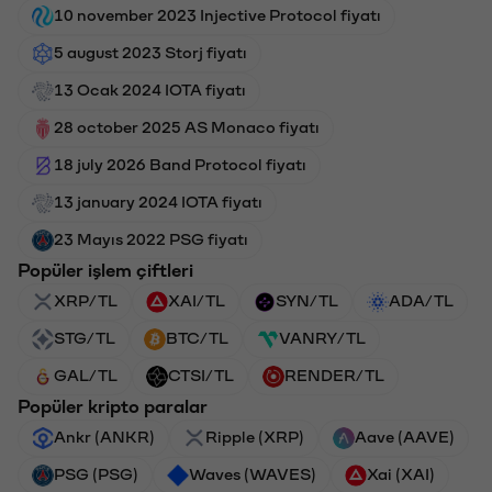
10 november 2023 Injective Protocol fiyatı
5 august 2023 Storj fiyatı
13 Ocak 2024 IOTA fiyatı
28 october 2025 AS Monaco fiyatı
18 july 2026 Band Protocol fiyatı
13 january 2024 IOTA fiyatı
23 Mayıs 2022 PSG fiyatı
Popüler işlem çiftleri
XRP/TL
XAI/TL
SYN/TL
ADA/TL
STG/TL
BTC/TL
VANRY/TL
GAL/TL
CTSI/TL
RENDER/TL
Popüler kripto paralar
Ankr (ANKR)
Ripple (XRP)
Aave (AAVE)
PSG (PSG)
Waves (WAVES)
Xai (XAI)