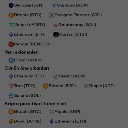
Synapse (SYN)
Cardano (ADA)
Bitcoin (BTC)
Stargate Finance (STG)
Vanar (VANRY)
Galatasaray (GAL)
Ethereum (ETH)
Cartesi (CTSI)
Render (RENDER)
Yeni eklenenler
Gram (GRAM)
Günün öne çıkanları
Ethereum (ETH)
Stellar (XLM)
Tron (TRX)
Bitcoin (BTC)
Ripple (XRP)
Solana (SOL)
Kripto para fiyat tahminleri
Bitcoin (BTC)
Ripple (XRP)
Bonk (BONK)
Ethereum (ETH)