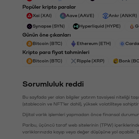
Popüler kripto paralar
Xai (XAI)
Aave (AAVE)
Ankr (ANKR)
Synapse (SYN)
Hyperliquid (HYPE)
G
Günün öne çıkanları
Bitcoin (BTC)
Ethereum (ETH)
Carda
Kripto para fiyat tahminleri
Bitcoin (BTC)
Ripple (XRP)
Bonk (B
Sorumluluk reddi
Bu sayfada yer alan bilgiler yatırım tavsiyesi niteliği ta
(stablecoin ve NFT'ler dahil), yüksek volatiliteye sahipti
Dijital varlık işlemleri yapmadan önce finansal durumu
Paribu, üçüncü taraf web sitelerinin (TPW) içeriklerin
varlıklarınızda kayıp veya değer düşüşüne yol açabilir. 