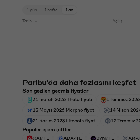
1 gün
1 hafta
1 ay
Tarih
Açılış
Paribu'da daha fazlasını keşfet
Son gezilen geçmiş fiyatlar
31 march 2026 Theta fiyatı
1 Temmuz 2026 
13 Mayıs 2026 Morpho fiyatı
14 Nisan 2024
21 Kasım 2023 Litecoin fiyatı
12 Temmuz 202
Popüler işlem çiftleri
XAI/TL
ADA/TL
SYN/TL
XRP