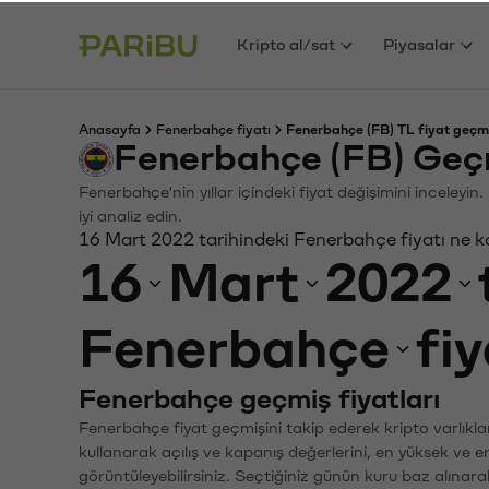
Kripto al/sat
Piyasalar
Anasayfa
Fenerbahçe fiyatı
Fenerbahçe (FB) TL fiyat geçmi
Fenerbahçe (FB) Geç
Fenerbahçe'nin yıllar içindeki fiyat değişimini inceley
iyi analiz edin.
16 Mart 2022 tarihindeki Fenerbahçe fiyatı ne 
16
Mart
2022
Fenerbahçe
fi
Fenerbahçe geçmiş fiyatları
Fenerbahçe fiyat geçmişini takip ederek kripto varlıkla
kullanarak açılış ve kapanış değerlerini, en yüksek ve e
görüntüleyebilirsiniz. Seçtiğiniz günün kuru baz alınarak