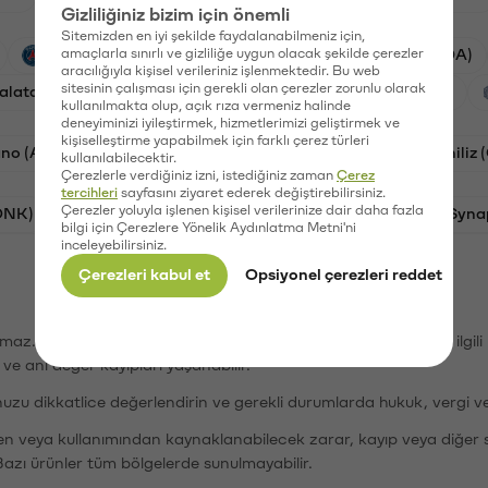
Gizliliğiniz bizim için önemli
Sitemizden en iyi şekilde faydalanabilmeniz için,
PSG (PSG)
amaçlarla sınırlı ve gizliliğe uygun olacak şekilde çerezler
Waves (WAVES)
Cardano (ADA)
aracılığıyla kişisel verileriniz işlenmektedir. Bu web
sitesinin çalışması için gerekli olan çerezler zorunlu olarak
alatasaray (GAL)
Orchid (OXT)
Ethereum (ETH)
kullanılmakta olup, açık rıza vermeniz halinde
deneyiminizi iyileştirmek, hizmetlerimizi geliştirmek ve
kişiselleştirme yapabilmek için farklı çerez türleri
no (ADA)
Dogecoin (DOGE)
Bat (BAT)
Chiliz
kullanılabilecektir.
Çerezlerle verdiğiniz izni, istediğiniz zaman
Çerez
tercihleri
sayfasını ziyaret ederek değiştirebilirsiniz.
Çerezler yoluyla işlenen kişisel verilerinize dair daha fazla
ONK)
Ethereum (ETH)
Avalanche (AVAX)
Syna
bilgi için Çerezlere Yönelik Aydınlatma Metni'ni
inceleyebilirsiniz.
Çerezleri kabul et
Opsiyonel çerezleri reddet
şımaz. Paribu, dijital varlıkların alım-satımı veya saklanmasıyla ilgi
r ve ani değer kayıpları yaşanabilir.
nuzu dikkatlice değerlendirin ve gerekli durumlarda hukuk, vergi v
den veya kullanımından kaynaklanabilecek zarar, kayıp veya diğer 
Bazı ürünler tüm bölgelerde sunulmayabilir.