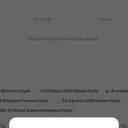
En yüksek
Kapanış
Bu tarih aralığı için veri bulunamadı.
Shiba Inu fiyatı
20 Mayıs 2020 Ripple fiyatı
8 octobe
 Stargate Finance fiyatı
16 Ağustos 2025 Golem fiyatı
6 Artificial Superintelligence fiyatı
/TL
HYPE/TL
GAL/TL
BTC/TL
OXT/TL