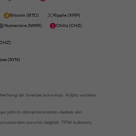
Bitcoin (BTC)
Ripple (XRP)
Numeraire (NMR)
Chiliz (CHZ)
 (CHZ)
pse (SYN)
li herhangi bir öneride bulunmaz. Kripto varlıklar
eya yatırım danışmanınızdan destek alın.
sonuçlardan sorumlu değildir. TPW kullanımı,