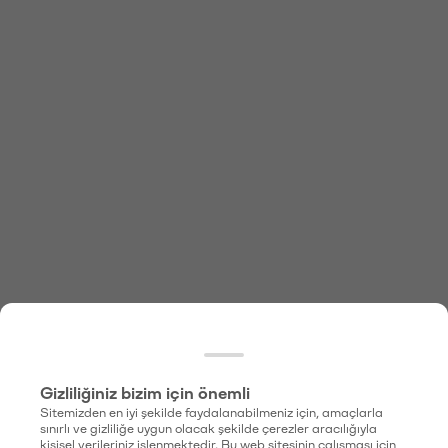
Gizliliğiniz bizim için önemli
Sitemizden en iyi şekilde faydalanabilmeniz için, amaçlarla
sınırlı ve gizliliğe uygun olacak şekilde çerezler aracılığıyla
kişisel verileriniz işlenmektedir. Bu web sitesinin çalışması için