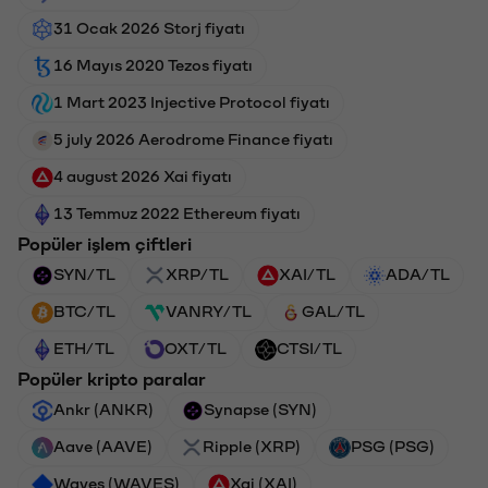
31 Ocak 2026 Storj fiyatı
16 Mayıs 2020 Tezos fiyatı
1 Mart 2023 Injective Protocol fiyatı
5 july 2026 Aerodrome Finance fiyatı
4 august 2026 Xai fiyatı
13 Temmuz 2022 Ethereum fiyatı
Popüler işlem çiftleri
SYN/TL
XRP/TL
XAI/TL
ADA/TL
BTC/TL
VANRY/TL
GAL/TL
ETH/TL
OXT/TL
CTSI/TL
Popüler kripto paralar
Ankr (ANKR)
Synapse (SYN)
Aave (AAVE)
Ripple (XRP)
PSG (PSG)
Waves (WAVES)
Xai (XAI)