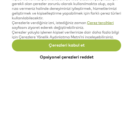
gerekli olan çerezler zorunlu olarak kullanılmakta olup, açık
rıza vermeniz halinde deneyiminizi iyileştirmek, hizmetlerimizi
geliştirmek ve kişiselleştirme yapabilmek için farklı çerez türleri
kullanılabilecektir.
Çerezlerle verdiğiniz izni, istediğiniz zaman
Çerez tercihleri
sayfasını ziyaret ederek değiştirebilirsiniz.
Çerezler yoluyla işlenen kişisel verilerinize dair daha fazla bilgi
için Çerezlere Yönelik Aydınlatma Metni'ni inceleyebilirsiniz.
Çerezleri kabul et
Opsiyonel çerezleri reddet
Paribu’yu keşfet
Eğitimler
Etkinlikler
Açık pozisyonlar
Paribu sistem durumu
API dokümantasyonu