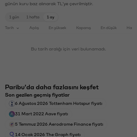
günün kuru baz alınarak TL'ye çevrilmiştir.
1 gün
1 hafta
1 ay
Tarih
Açılış
En yüksek
Kapanış
En düşük
Haci
Bu tarih aralığı için veri bulunamadı.
Paribu'da daha fazlasını keşfet
Son gezilen geçmiş fiyatlar
6 Ağustos 2026 Tottenham Hotspur fiyatı
31 Mart 2022 Aave fiyatı
5 Temmuz 2026 Aerodrome Finance fiyatı
14 Ocak 2026 The Graph fiyatı