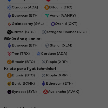
Cardano (ADA)
Bitcoin (BTC)
Ethereum (ETH)
Vanar (VANRY)
Galatasaray (GAL)
Orchid (OXT)
Cartesi (CTSI)
Stargate Finance (STG)
Günün öne çıkanları
Ethereum (ETH)
Stellar (XLM)
Tron (TRX)
Cardano (ADA)
Bitcoin (BTC)
Ripple (XRP)
Kripto para fiyat tahminleri
Bitcoin (BTC)
Ripple (XRP)
Bonk (BONK)
Ethereum (ETH)
Synapse (SYN)
Avalanche (AVAX)
Sorumluluk reddi