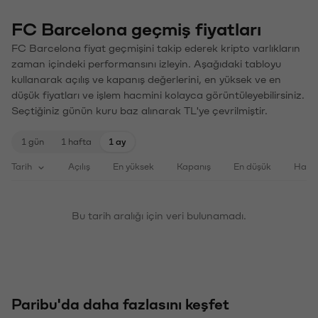
FC Barcelona geçmiş fiyatları
FC Barcelona fiyat geçmişini takip ederek kripto varlıkların
zaman içindeki performansını izleyin. Aşağıdaki tabloyu
kullanarak açılış ve kapanış değerlerini, en yüksek ve en
düşük fiyatları ve işlem hacmini kolayca görüntüleyebilirsiniz.
Seçtiğiniz günün kuru baz alınarak TL'ye çevrilmiştir.
1 gün
1 hafta
1 ay
Tarih
Açılış
En yüksek
Kapanış
En düşük
Haci
Bu tarih aralığı için veri bulunamadı.
Paribu'da daha fazlasını keşfet