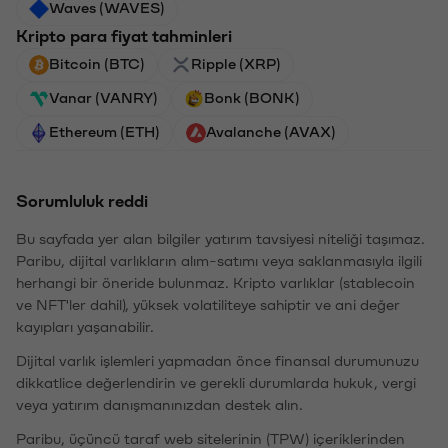
Waves (WAVES)
Kripto para fiyat tahminleri
Bitcoin (BTC)
Ripple (XRP)
Vanar (VANRY)
Bonk (BONK)
Ethereum (ETH)
Avalanche (AVAX)
Sorumluluk reddi
Bu sayfada yer alan bilgiler yatırım tavsiyesi niteliği taşımaz.
Paribu, dijital varlıkların alım-satımı veya saklanmasıyla ilgili
herhangi bir öneride bulunmaz. Kripto varlıklar (stablecoin
ve NFT'ler dahil), yüksek volatiliteye sahiptir ve ani değer
kayıpları yaşanabilir.
Dijital varlık işlemleri yapmadan önce finansal durumunuzu
dikkatlice değerlendirin ve gerekli durumlarda hukuk, vergi
veya yatırım danışmanınızdan destek alın.
Paribu, üçüncü taraf web sitelerinin (TPW) içeriklerinden