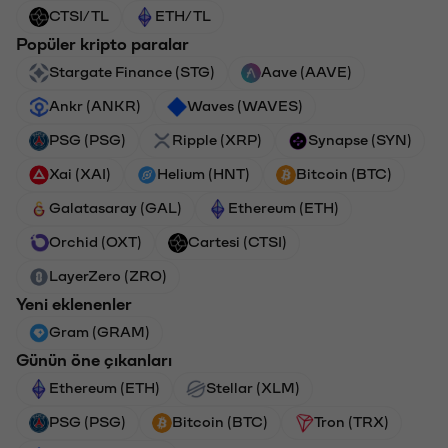
CTSI/TL
ETH/TL
Popüler kripto paralar
Stargate Finance (STG)
Aave (AAVE)
Ankr (ANKR)
Waves (WAVES)
PSG (PSG)
Ripple (XRP)
Synapse (SYN)
Xai (XAI)
Helium (HNT)
Bitcoin (BTC)
Galatasaray (GAL)
Ethereum (ETH)
Orchid (OXT)
Cartesi (CTSI)
LayerZero (ZRO)
Yeni eklenenler
Gram (GRAM)
Günün öne çıkanları
Ethereum (ETH)
Stellar (XLM)
PSG (PSG)
Bitcoin (BTC)
Tron (TRX)