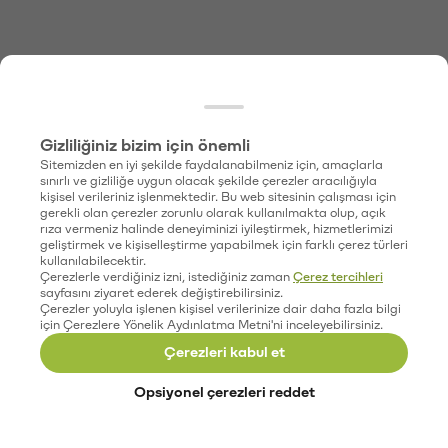
Gizliliğiniz bizim için önemli
Sitemizden en iyi şekilde faydalanabilmeniz için, amaçlarla
sınırlı ve gizliliğe uygun olacak şekilde çerezler aracılığıyla
kişisel verileriniz işlenmektedir. Bu web sitesinin çalışması için
gerekli olan çerezler zorunlu olarak kullanılmakta olup, açık
rıza vermeniz halinde deneyiminizi iyileştirmek, hizmetlerimizi
geliştirmek ve kişiselleştirme yapabilmek için farklı çerez türleri
kullanılabilecektir.
Çerezlerle verdiğiniz izni, istediğiniz zaman
Çerez tercihleri
sayfasını ziyaret ederek değiştirebilirsiniz.
Çerezler yoluyla işlenen kişisel verilerinize dair daha fazla bilgi
için Çerezlere Yönelik Aydınlatma Metni'ni inceleyebilirsiniz.
Çerezleri kabul et
Opsiyonel çerezleri reddet