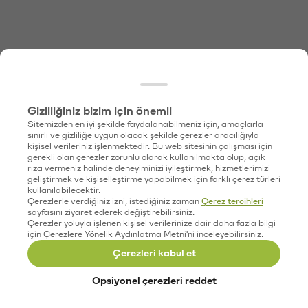
Gizliliğiniz bizim için önemli
Sitemizden en iyi şekilde faydalanabilmeniz için, amaçlarla
sınırlı ve gizliliğe uygun olacak şekilde çerezler aracılığıyla
kişisel verileriniz işlenmektedir. Bu web sitesinin çalışması için
gerekli olan çerezler zorunlu olarak kullanılmakta olup, açık
rıza vermeniz halinde deneyiminizi iyileştirmek, hizmetlerimizi
geliştirmek ve kişiselleştirme yapabilmek için farklı çerez türleri
kullanılabilecektir.
Çerezlerle verdiğiniz izni, istediğiniz zaman
Çerez tercihleri
sayfasını ziyaret ederek değiştirebilirsiniz.
Çerezler yoluyla işlenen kişisel verilerinize dair daha fazla bilgi
için Çerezlere Yönelik Aydınlatma Metni'ni inceleyebilirsiniz.
Çerezleri kabul et
Opsiyonel çerezleri reddet