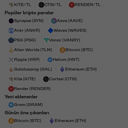
KITE/TL
CTSI/TL
RENDER/TL
Popüler kripto paralar
Synapse (SYN)
Aave (AAVE)
Ankr (ANKR)
Waves (WAVES)
PSG (PSG)
Vanar (VANRY)
Alien Worlds (TLM)
Bitcoin (BTC)
Ripple (XRP)
Helium (HNT)
Galatasaray (GAL)
Ethereum (ETH)
Kite (KITE)
Cartesi (CTSI)
Render (RENDER)
Yeni eklenenler
Gram (GRAM)
Günün öne çıkanları
Bitcoin (BTC)
Ethereum (ETH)