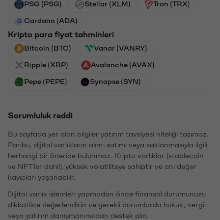
PSG (PSG)
Stellar (XLM)
Tron (TRX)
Cardano (ADA)
Kripto para fiyat tahminleri
Bitcoin (BTC)
Vanar (VANRY)
Ripple (XRP)
Avalanche (AVAX)
Pepe (PEPE)
Synapse (SYN)
Sorumluluk reddi
Bu sayfada yer alan bilgiler yatırım tavsiyesi niteliği taşımaz.
Paribu, dijital varlıkların alım-satımı veya saklanmasıyla ilgili
herhangi bir öneride bulunmaz. Kripto varlıklar (stablecoin
ve NFT'ler dahil), yüksek volatiliteye sahiptir ve ani değer
kayıpları yaşanabilir.
Dijital varlık işlemleri yapmadan önce finansal durumunuzu
dikkatlice değerlendirin ve gerekli durumlarda hukuk, vergi
veya yatırım danışmanınızdan destek alın.