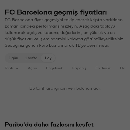
FC Barcelona geçmiş fiyatları
FC Barcelona fiyat geçmişini takip ederek kripto varlıkların
zaman içindeki performansını izleyin. Aşağıdaki tabloyu
kullanarak açılış ve kapanış değerlerini, en yüksek ve en
düşük fiyatları ve işlem hacmini kolayca görüntüleyebilirsiniz.
Seçtiğiniz günün kuru baz alınarak TL'ye çevrilmiştir.
1 gün
1 hafta
1 ay
Tarih
Açılış
En yüksek
Kapanış
En düşük
Haci
Bu tarih aralığı için veri bulunamadı.
Paribu'da daha fazlasını keşfet