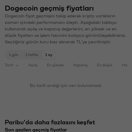
Dogecoin geçmiş fiyatları
Dogecoin fiyat geçmişini takip ederek kripto varlıkların
zaman içindeki performansını izleyin. Aşağıdaki tabloyu
kullanarak açılış ve kapanış değerlerini, en yüksek ve en
düşük fiyatları ve işlem hacmini kolayca görüntüleyebilirsiniz.
Seçtiğiniz günün kuru baz alınarak TL'ye çevrilmiştir.
1 gün
1 hafta
1 ay
Tarih
Açılış
En yüksek
Kapanış
En düşük
Haci
Bu tarih aralığı için veri bulunamadı.
Paribu'da daha fazlasını keşfet
Son gezilen geçmiş fiyatlar