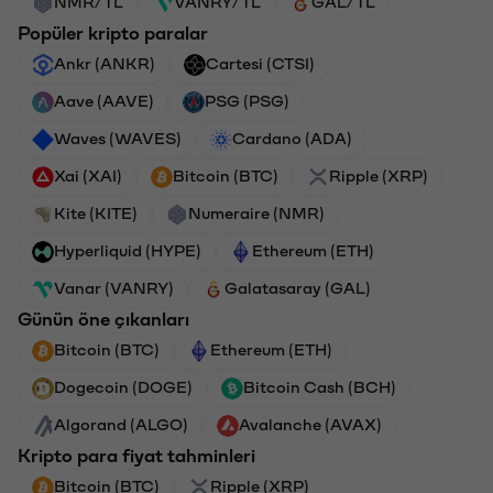
NMR/TL
VANRY/TL
GAL/TL
Popüler kripto paralar
Ankr (ANKR)
Cartesi (CTSI)
Aave (AAVE)
PSG (PSG)
Waves (WAVES)
Cardano (ADA)
Xai (XAI)
Bitcoin (BTC)
Ripple (XRP)
Kite (KITE)
Numeraire (NMR)
Hyperliquid (HYPE)
Ethereum (ETH)
Vanar (VANRY)
Galatasaray (GAL)
Günün öne çıkanları
Bitcoin (BTC)
Ethereum (ETH)
Dogecoin (DOGE)
Bitcoin Cash (BCH)
Algorand (ALGO)
Avalanche (AVAX)
Kripto para fiyat tahminleri
Bitcoin (BTC)
Ripple (XRP)