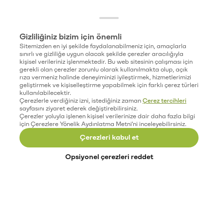
Gizliliğiniz bizim için önemli
Sitemizden en iyi şekilde faydalanabilmeniz için, amaçlarla
sınırlı ve gizliliğe uygun olacak şekilde çerezler aracılığıyla
kişisel verileriniz işlenmektedir. Bu web sitesinin çalışması için
gerekli olan çerezler zorunlu olarak kullanılmakta olup, açık
rıza vermeniz halinde deneyiminizi iyileştirmek, hizmetlerimizi
geliştirmek ve kişiselleştirme yapabilmek için farklı çerez türleri
kullanılabilecektir.
Çerezlerle verdiğiniz izni, istediğiniz zaman
Çerez tercihleri
sayfasını ziyaret ederek değiştirebilirsiniz.
Çerezler yoluyla işlenen kişisel verilerinize dair daha fazla bilgi
için Çerezlere Yönelik Aydınlatma Metni'ni inceleyebilirsiniz.
Çerezleri kabul et
Opsiyonel çerezleri reddet