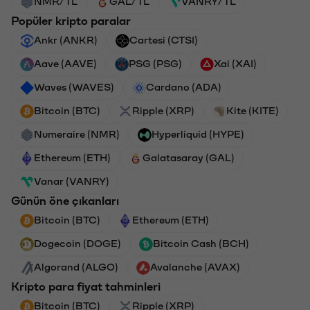
NMR/TL
GAL/TL
VANRY/TL
Popüler kripto paralar
Ankr (ANKR)
Cartesi (CTSI)
Aave (AAVE)
PSG (PSG)
Xai (XAI)
Waves (WAVES)
Cardano (ADA)
Bitcoin (BTC)
Ripple (XRP)
Kite (KITE)
Numeraire (NMR)
Hyperliquid (HYPE)
Ethereum (ETH)
Galatasaray (GAL)
Vanar (VANRY)
Günün öne çıkanları
Bitcoin (BTC)
Ethereum (ETH)
Dogecoin (DOGE)
Bitcoin Cash (BCH)
Algorand (ALGO)
Avalanche (AVAX)
Kripto para fiyat tahminleri
Bitcoin (BTC)
Ripple (XRP)