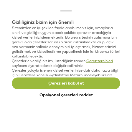
Gizliliğiniz bizim için önemli
Sitemizden en iyi şekilde faydalanabilmeniz için, amaçlarla
sınırlı ve gizliliğe uygun olacak şekilde çerezler aracılığıyla
kişisel verileriniz işlenmektedir. Bu web sitesinin çalışması için
gerekli olan çerezler zorunlu olarak kullanılmakta olup, açık
rıza vermeniz halinde deneyiminizi iyileştirmek, hizmetlerimizi
geliştirmek ve kişiselleştirme yapabilmek için farklı çerez türleri
kullanılabilecektir.
Çerezlerle verdiğiniz izni, istediğiniz zaman
Çerez tercihleri
sayfasını ziyaret ederek değiştirebilirsiniz.
Çerezler yoluyla işlenen kişisel verilerinize dair daha fazla bilgi
için Çerezlere Yönelik Aydınlatma Metni'ni inceleyebilirsiniz.
Çerezleri kabul et
Opsiyonel çerezleri reddet