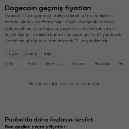
Dogecoin geçmiş fiyatları
Dogecoin fiyat geçmişini takip ederek kripto varlıkların
zaman içindeki performansını izleyin. Aşağıdaki tabloyu
kullanarak açılış ve kapanış değerlerini, en yüksek ve en
düşük fiyatları ve işlem hacmini kolayca görüntüleyebilirsiniz.
Seçtiğiniz günün kuru baz alınarak TL'ye çevrilmiştir.
1 gün
1 hafta
1 ay
Tarih
Açılış
En yüksek
Kapanış
En düşük
Haci
Bu tarih aralığı için veri bulunamadı.
Paribu'da daha fazlasını keşfet
Son gezilen geçmiş fiyatlar