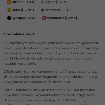
Bitcoin (BTC)
Ripple (XRP)
Bonk (BONK)
Ethereum (ETH)
Synapse (SYN)
Avalanche (AVAX)
Sorumluluk reddi
Bu sayfada yer alan bilgiler yatırım tavsiyesi niteliği taşımaz.
Paribu, dijital varlıkların alım-satımı veya saklanmasıyla ilgili
herhangi bir öneride bulunmaz. Kripto varlıklar (stablecoin
ve NFT'ler dahil), yüksek volatiliteye sahiptir ve ani değer
kayıpları yaşanabilir.
Dijital varlık işlemleri yapmadan önce finansal durumunuzu
dikkatlice değerlendirin ve gerekli durumlarda hukuk, vergi
veya yatırım danışmanınızdan destek alın.
Paribu, üçüncü taraf web sitelerinin (TPW) içeriklerinden
veya kullanımından kaynaklanabilecek zarar, kayıp veya
diğer sonuçlardan sorumlu değildir. TPW kullanımı,
varlıklarınızda kayıp veya değer düşüşüne yol açabilir. Bazı