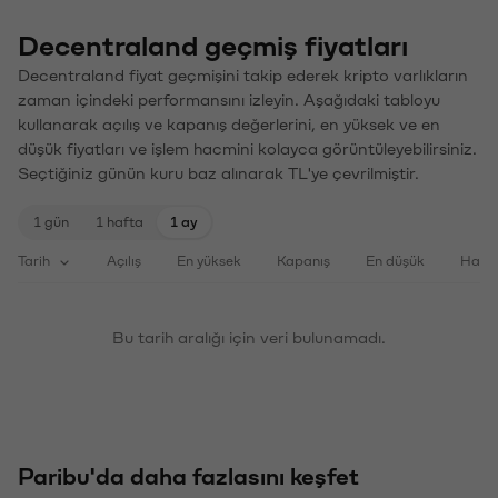
Decentraland geçmiş fiyatları
Decentraland fiyat geçmişini takip ederek kripto varlıkların
zaman içindeki performansını izleyin. Aşağıdaki tabloyu
kullanarak açılış ve kapanış değerlerini, en yüksek ve en
düşük fiyatları ve işlem hacmini kolayca görüntüleyebilirsiniz.
Seçtiğiniz günün kuru baz alınarak TL'ye çevrilmiştir.
1 gün
1 hafta
1 ay
Tarih
Açılış
En yüksek
Kapanış
En düşük
Haci
Bu tarih aralığı için veri bulunamadı.
Paribu'da daha fazlasını keşfet