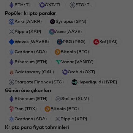
ETH/TL
OXT/TL
STG/TL
Popüler kripto paralar
Ankr (ANKR)
Synapse (SYN)
Ripple (XRP)
Aave (AAVE)
Waves (WAVES)
PSG (PSG)
Xai (XAI)
Cardano (ADA)
Bitcoin (BTC)
Ethereum (ETH)
Vanar (VANRY)
Galatasaray (GAL)
Orchid (OXT)
Stargate Finance (STG)
Hyperliquid (HYPE)
Günün öne çıkanları
Ethereum (ETH)
Stellar (XLM)
Tron (TRX)
Bitcoin (BTC)
Cardano (ADA)
Ripple (XRP)
Kripto para fiyat tahminleri