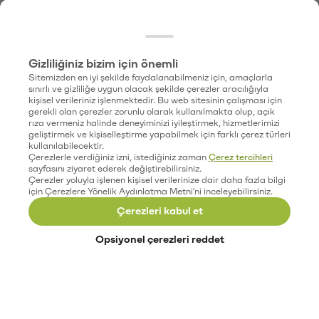
Gizliliğiniz bizim için önemli
Sitemizden en iyi şekilde faydalanabilmeniz için, amaçlarla
sınırlı ve gizliliğe uygun olacak şekilde çerezler aracılığıyla
kişisel verileriniz işlenmektedir. Bu web sitesinin çalışması için
gerekli olan çerezler zorunlu olarak kullanılmakta olup, açık
rıza vermeniz halinde deneyiminizi iyileştirmek, hizmetlerimizi
geliştirmek ve kişiselleştirme yapabilmek için farklı çerez türleri
kullanılabilecektir.
Çerezlerle verdiğiniz izni, istediğiniz zaman
Çerez tercihleri
sayfasını ziyaret ederek değiştirebilirsiniz.
Çerezler yoluyla işlenen kişisel verilerinize dair daha fazla bilgi
için Çerezlere Yönelik Aydınlatma Metni'ni inceleyebilirsiniz.
Çerezleri kabul et
Opsiyonel çerezleri reddet