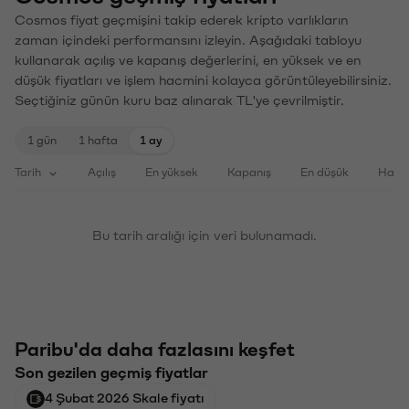
Cosmos fiyat geçmişini takip ederek kripto varlıkların
zaman içindeki performansını izleyin. Aşağıdaki tabloyu
kullanarak açılış ve kapanış değerlerini, en yüksek ve en
düşük fiyatları ve işlem hacmini kolayca görüntüleyebilirsiniz.
Seçtiğiniz günün kuru baz alınarak TL'ye çevrilmiştir.
1 gün
1 hafta
1 ay
Tarih
Açılış
En yüksek
Kapanış
En düşük
Haci
Bu tarih aralığı için veri bulunamadı.
Paribu'da daha fazlasını keşfet
Son gezilen geçmiş fiyatlar
4 Şubat 2026 Skale fiyatı