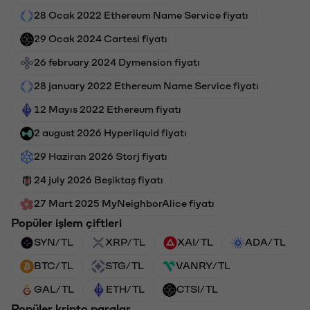
28 Ocak 2022 Ethereum Name Service fiyatı
29 Ocak 2024 Cartesi fiyatı
26 february 2024 Dymension fiyatı
28 january 2022 Ethereum Name Service fiyatı
12 Mayıs 2022 Ethereum fiyatı
2 august 2026 Hyperliquid fiyatı
29 Haziran 2026 Storj fiyatı
24 july 2026 Beşiktaş fiyatı
27 Mart 2025 MyNeighborAlice fiyatı
Popüler işlem çiftleri
SYN/TL
XRP/TL
XAI/TL
ADA/TL
BTC/TL
STG/TL
VANRY/TL
GAL/TL
ETH/TL
CTSI/TL
Popüler kripto paralar