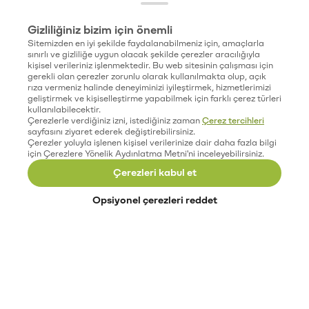
Gizliliğiniz bizim için önemli
Sitemizden en iyi şekilde faydalanabilmeniz için, amaçlarla
sınırlı ve gizliliğe uygun olacak şekilde çerezler aracılığıyla
kişisel verileriniz işlenmektedir. Bu web sitesinin çalışması için
gerekli olan çerezler zorunlu olarak kullanılmakta olup, açık
rıza vermeniz halinde deneyiminizi iyileştirmek, hizmetlerimizi
geliştirmek ve kişiselleştirme yapabilmek için farklı çerez türleri
kullanılabilecektir.
Çerezlerle verdiğiniz izni, istediğiniz zaman
Çerez tercihleri
sayfasını ziyaret ederek değiştirebilirsiniz.
Çerezler yoluyla işlenen kişisel verilerinize dair daha fazla bilgi
için Çerezlere Yönelik Aydınlatma Metni'ni inceleyebilirsiniz.
Çerezleri kabul et
Opsiyonel çerezleri reddet
Paribu’yu keşfet
Eğitimler