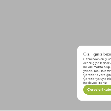
Gizliliğiniz biz
Sitemizden en iyi şe
aracılığıyla kişisel
kullanılmakta olup, 
yapabilmek için fark
Çerezlerle verdiğin
Çerezler yoluyla işl
inceleyebilirsiniz.
Çerezleri kabu