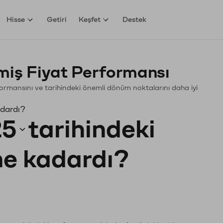
Hisse
Getiri
Keşfet
Destek
ş Fiyat Performansı
rformansını ve tarihindeki önemli dönüm noktalarını daha iyi
adardı?
25
tarihindeki
 ne kadardı?