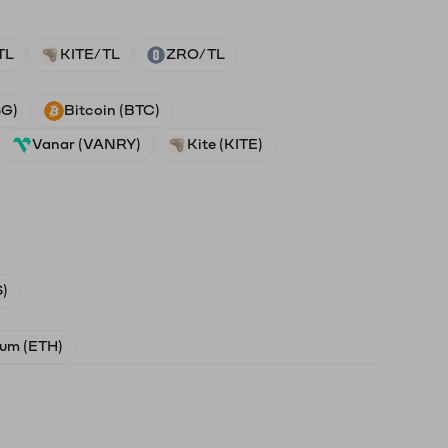
TL
KITE/TL
ZRO/TL
SG)
Bitcoin (BTC)
Vanar (VANRY)
Kite (KITE)
)
um (ETH)