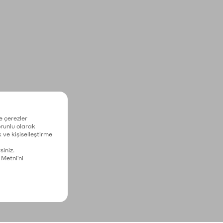
e çerezler
zorunlu olarak
 ve kişiselleştirme
siniz.
 Metni'ni