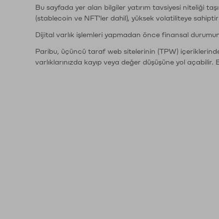
Bu sayfada yer alan bilgiler yatırım tavsiyesi niteliği ta
(stablecoin ve NFT'ler dahil), yüksek volatiliteye sahipti
Dijital varlık işlemleri yapmadan önce finansal durumu
Paribu, üçüncü taraf web sitelerinin (TPW) içeriklerin
varlıklarınızda kayıp veya değer düşüşüne yol açabilir. 