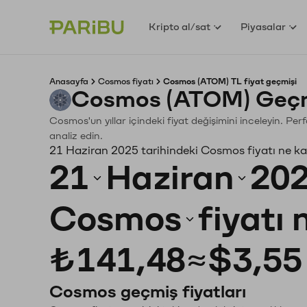
Kripto al/sat
Piyasalar
Anasayfa
Cosmos fiyatı
Cosmos (ATOM) TL fiyat geçmişi
Cosmos (ATOM) Geçmi
Cosmos'un yıllar içindeki fiyat değişimini inceleyin. Pe
analiz edin.
21 Haziran 2025 tarihindeki Cosmos fiyatı ne k
21
Haziran
20
Cosmos
fiyatı
₺141,48
≈
$3,55
Cosmos geçmiş fiyatları