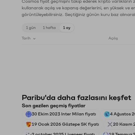
Cosmos fiyat geçmişini takip ederek kripto varlıkların 
kullanarak açılış ve kapanış değerlerini, en yüksek ve e
görüntüleyebilirsiniz. Seçtiğiniz günün kuru baz alınarak
1 gün
1 hafta
1 ay
Tarih
Açılış
Paribu'da daha fazlasını keşfet
Son gezilen geçmiş fiyatlar
30 Ekim 2023 Inter Milan fiyatı
4 Ağustos 2
19 Ocak 2026 Göztepe SK fiyatı
20 Kasım 2
2 october 2025 Livepeer fiyatı
19 Temmuz 2