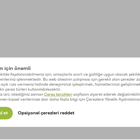
im için önemli
kilde faydalanabilmeniz için, amaçlarla sınırlı ve gizliliğe uygun olacak şekild
 verileriniz işlenmektedir. Bu web sitesinin çalışması için gerekli olan çerezler 
açık rıza vermeniz halinde deneyiminizi iyileştirmek, hizmetlerimizi geliştirmek
lı çerez türleri kullanılabilecektir.
iz izni, istediğiniz zaman
Çerez tercihleri
sayfasını ziyaret ederek değiştirebilir
enen kişisel verilerinize dair daha fazla bilgi için Çerezlere Yönelik Aydınlatma
l et
Opsiyonel çerezleri reddet