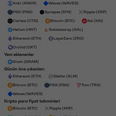
Ankr (ANKR)
Waves (WAVES)
PSG (PSG)
Synapse (SYN)
Ripple (XRP)
Cartesi (CTSI)
Bitcoin (BTC)
Xai (XAI)
Helium (HNT)
Galatasaray (GAL)
Ethereum (ETH)
LayerZero (ZRO)
Orchid (OXT)
Yeni eklenenler
Gram (GRAM)
Günün öne çıkanları
Ethereum (ETH)
Stellar (XLM)
Bitcoin (BTC)
PSG (PSG)
Tron (TRX)
Waves (WAVES)
Kripto para fiyat tahminleri
Bitcoin (BTC)
Ripple (XRP)