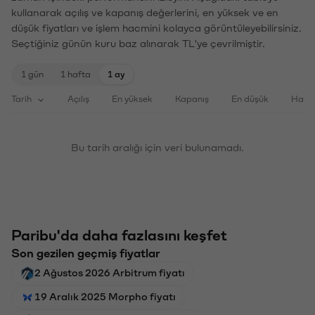
kullanarak açılış ve kapanış değerlerini, en yüksek ve en
düşük fiyatları ve işlem hacmini kolayca görüntüleyebilirsiniz.
Seçtiğiniz günün kuru baz alınarak TL'ye çevrilmiştir.
1 gün
1 hafta
1 ay
Tarih
Açılış
En yüksek
Kapanış
En düşük
Haci
Bu tarih aralığı için veri bulunamadı.
Paribu'da daha fazlasını keşfet
Son gezilen geçmiş fiyatlar
2 Ağustos 2026 Arbitrum fiyatı
19 Aralık 2025 Morpho fiyatı