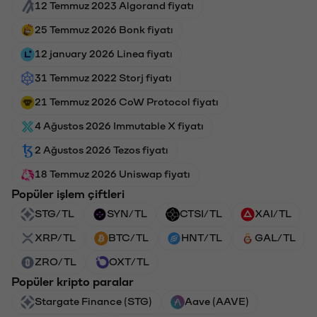
12 Temmuz 2023 Algorand fiyatı
25 Temmuz 2026 Bonk fiyatı
12 january 2026 Linea fiyatı
31 Temmuz 2022 Storj fiyatı
21 Temmuz 2026 CoW Protocol fiyatı
4 Ağustos 2026 Immutable X fiyatı
2 Ağustos 2026 Tezos fiyatı
18 Temmuz 2026 Uniswap fiyatı
Popüler işlem çiftleri
STG/TL
SYN/TL
CTSI/TL
XAI/TL
XRP/TL
BTC/TL
HNT/TL
GAL/TL
ZRO/TL
OXT/TL
Popüler kripto paralar
Stargate Finance (STG)
Aave (AAVE)