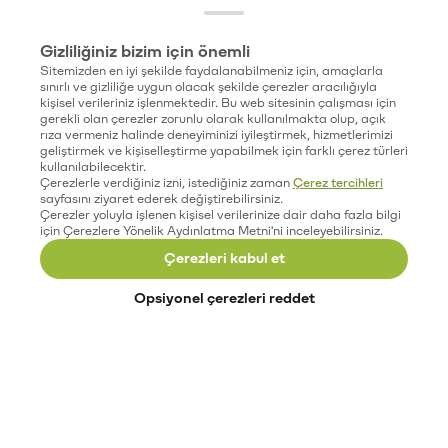
Gizliliğiniz bizim için önemli
Sitemizden en iyi şekilde faydalanabilmeniz için, amaçlarla
sınırlı ve gizliliğe uygun olacak şekilde çerezler aracılığıyla
kişisel verileriniz işlenmektedir. Bu web sitesinin çalışması için
gerekli olan çerezler zorunlu olarak kullanılmakta olup, açık
rıza vermeniz halinde deneyiminizi iyileştirmek, hizmetlerimizi
geliştirmek ve kişiselleştirme yapabilmek için farklı çerez türleri
kullanılabilecektir.
Çerezlerle verdiğiniz izni, istediğiniz zaman
Çerez tercihleri
sayfasını ziyaret ederek değiştirebilirsiniz.
Çerezler yoluyla işlenen kişisel verilerinize dair daha fazla bilgi
için Çerezlere Yönelik Aydınlatma Metni'ni inceleyebilirsiniz.
Çerezleri kabul et
Opsiyonel çerezleri reddet
Paribu’yu keşfet