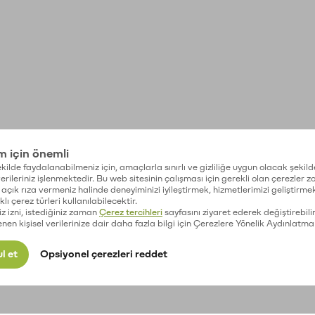
im için önemli
kilde faydalanabilmeniz için, amaçlarla sınırlı ve gizliliğe uygun olacak şekild
 verileriniz işlenmektedir. Bu web sitesinin çalışması için gerekli olan çerezler 
açık rıza vermeniz halinde deneyiminizi iyileştirmek, hizmetlerimizi geliştirmek
lı çerez türleri kullanılabilecektir.
iz izni, istediğiniz zaman
Çerez tercihleri
sayfasını ziyaret ederek değiştirebilir
enen kişisel verilerinize dair daha fazla bilgi için Çerezlere Yönelik Aydınlatma
l et
Opsiyonel çerezleri reddet