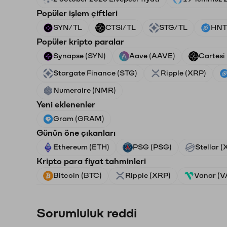
Popüler işlem çiftleri
SYN/TL
CTSI/TL
STG/TL
HNT
Popüler kripto paralar
Synapse (SYN)
Aave (AAVE)
Cartesi
Stargate Finance (STG)
Ripple (XRP)
Numeraire (NMR)
Yeni eklenenler
Gram (GRAM)
Günün öne çıkanları
Ethereum (ETH)
PSG (PSG)
Stellar 
Kripto para fiyat tahminleri
Bitcoin (BTC)
Ripple (XRP)
Vanar (
Sorumluluk reddi