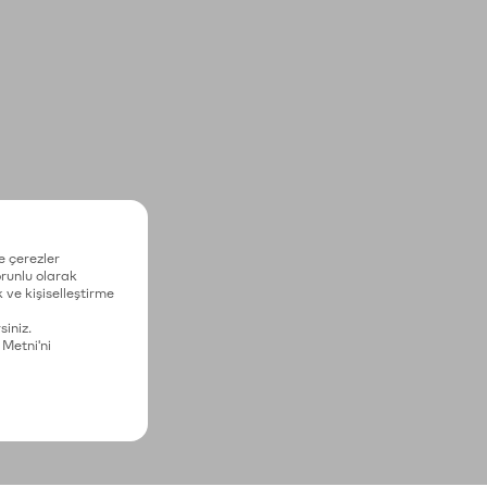
e çerezler
zorunlu olarak
 ve kişiselleştirme
siniz.
 Metni'ni