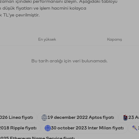
 zaman içindeki performansını izleyin. Aşağıdaki tabloyu
n düşük fiyatları ve işlem hacmini kolayca
 TL'ye çevrilmiştir.
En yüksek
Kapanış
Bu tarih aralığı için veri bulunamadı.
026 Linea fiyatı
19 december 2022 Aptos fiyatı
23 A
018 Ripple fiyatı
30 october 2023 Inter Milan fiyatı
025 Ethereum Name Service fiyatı