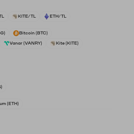
TL
KITE/TL
ETH/TL
SG)
Bitcoin (BTC)
Vanar (VANRY)
Kite (KITE)
)
um (ETH)