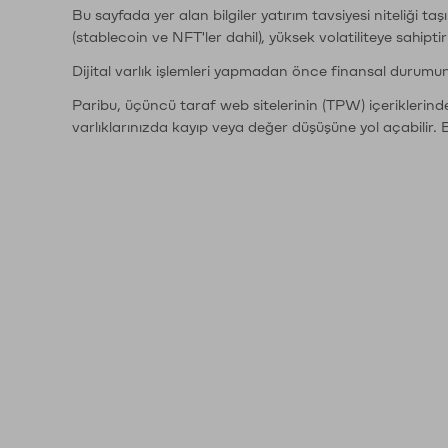
Bu sayfada yer alan bilgiler yatırım tavsiyesi niteliği ta
(stablecoin ve NFT'ler dahil), yüksek volatiliteye sahipti
Dijital varlık işlemleri yapmadan önce finansal durumu
Paribu, üçüncü taraf web sitelerinin (TPW) içeriklerin
varlıklarınızda kayıp veya değer düşüşüne yol açabilir. 