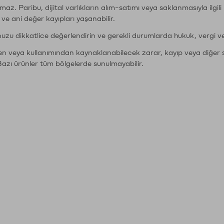
şımaz. Paribu, dijital varlıkların alım-satımı veya saklanmasıyla ilgi
r ve ani değer kayıpları yaşanabilir.
nuzu dikkatlice değerlendirin ve gerekli durumlarda hukuk, vergi v
den veya kullanımından kaynaklanabilecek zarar, kayıp veya diğer 
Bazı ürünler tüm bölgelerde sunulmayabilir.