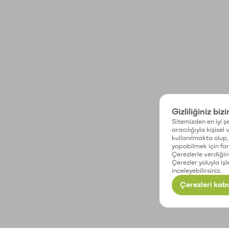
Gizliliğiniz biz
Sitemizden en iyi şe
aracılığıyla kişisel
kullanılmakta olup, 
yapabilmek için fark
Çerezlerle verdiğin
Çerezler yoluyla işl
inceleyebilirsiniz.
Çerezleri kabu