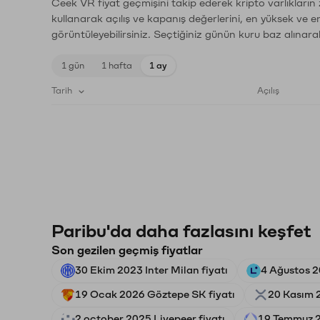
Ceek VR fiyat geçmişini takip ederek kripto varlıkların
kullanarak açılış ve kapanış değerlerini, en yüksek ve e
görüntüleyebilirsiniz. Seçtiğiniz günün kuru baz alınarak
1 gün
1 hafta
1 ay
Tarih
Açılış
Paribu'da daha fazlasını keşfet
Son gezilen geçmiş fiyatlar
30 Ekim 2023 Inter Milan fiyatı
4 Ağustos 2
19 Ocak 2026 Göztepe SK fiyatı
20 Kasım 2
2 october 2025 Livepeer fiyatı
19 Temmuz 2