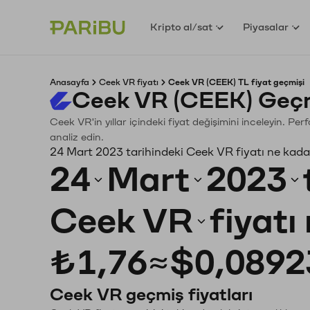
Kripto al/sat
Piyasalar
Anasayfa
Ceek VR fiyatı
Ceek VR (CEEK) TL fiyat geçmişi
Ceek VR (CEEK) Geçm
Ceek VR'in yıllar içindeki fiyat değişimini inceleyin. P
analiz edin.
24 Mart 2023 tarihindeki Ceek VR fiyatı ne kada
24
Mart
2023
Ceek VR
fiyatı
₺1,76
≈
$0,0892
Ceek VR geçmiş fiyatları