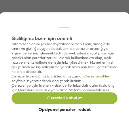
Gizliliğiniz bizim için önemli
Sitemizden en iyi şekilde faydalanabilmeniz için, amaçlarla
sınırlı ve gizliliğe uygun olacak şekilde çerezler aracılığıyla
kişisel verileriniz işlenmektedir. Bu web sitesinin çalışması için
gerekli olan çerezler zorunlu olarak kullanılmakta olup, açık
rıza vermeniz halinde deneyiminizi iyileştirmek, hizmetlerimizi
geliştirmek ve kişiselleştirme yapabilmek için farklı çerez türleri
kullanılabilecektir.
Çerezlerle verdiğiniz izni, istediğiniz zaman
Çerez tercihleri
sayfasını ziyaret ederek değiştirebilirsiniz.
Çerezler yoluyla işlenen kişisel verilerinize dair daha fazla bilgi
için Çerezlere Yönelik Aydınlatma Metni'ni inceleyebilirsiniz.
Çerezleri kabul et
Opsiyonel çerezleri reddet