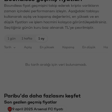
Boundless fiyat geçmişini takip ederek kripto varlıkların
zaman içindeki performansını izleyin. Aşağıdaki tabloyu
kullanarak açılış ve kapanış değerlerini, en yüksek ve en
düşük fiyatları ve işlem hacmini kolayca görüntüleyebilirsiniz.
Seçtiğiniz günün kuru baz alınarak TL'ye çevrilmiştir.
1 gün
1 hafta
1 ay
Tarih
Açılış
En yüksek
Kapanış
En düşük
Haci
Bu tarih aralığı için veri bulunamadı.
Paribu'da daha fazlasını keşfet
Son gezilen geçmiş fiyatlar
9 april 2025 Arsenal FC fiyatı