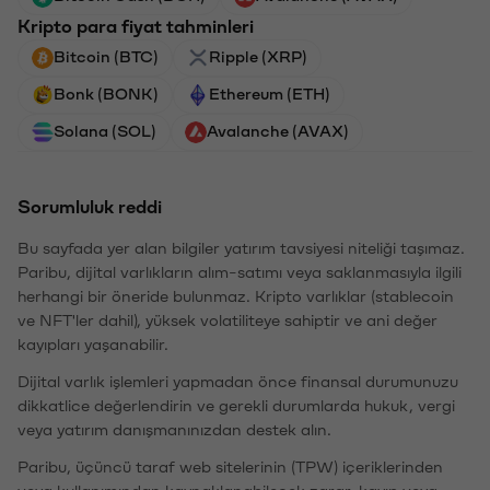
Kripto para fiyat tahminleri
Bitcoin (BTC)
Ripple (XRP)
Bonk (BONK)
Ethereum (ETH)
Solana (SOL)
Avalanche (AVAX)
Sorumluluk reddi
Bu sayfada yer alan bilgiler yatırım tavsiyesi niteliği taşımaz.
Paribu, dijital varlıkların alım-satımı veya saklanmasıyla ilgili
herhangi bir öneride bulunmaz. Kripto varlıklar (stablecoin
ve NFT'ler dahil), yüksek volatiliteye sahiptir ve ani değer
kayıpları yaşanabilir.
Dijital varlık işlemleri yapmadan önce finansal durumunuzu
dikkatlice değerlendirin ve gerekli durumlarda hukuk, vergi
veya yatırım danışmanınızdan destek alın.
Paribu, üçüncü taraf web sitelerinin (TPW) içeriklerinden
veya kullanımından kaynaklanabilecek zarar, kayıp veya