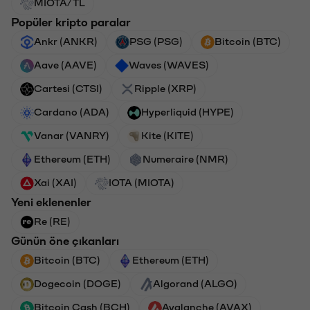
MIOTA/TL
Popüler kripto paralar
Ankr (ANKR)
PSG (PSG)
Bitcoin (BTC)
Aave (AAVE)
Waves (WAVES)
Cartesi (CTSI)
Ripple (XRP)
Cardano (ADA)
Hyperliquid (HYPE)
Vanar (VANRY)
Kite (KITE)
Ethereum (ETH)
Numeraire (NMR)
Xai (XAI)
IOTA (MIOTA)
Yeni eklenenler
Re (RE)
Günün öne çıkanları
Bitcoin (BTC)
Ethereum (ETH)
Dogecoin (DOGE)
Algorand (ALGO)
Bitcoin Cash (BCH)
Avalanche (AVAX)