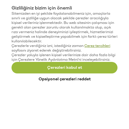
Gizliliğiniz bizim için önemli
Sitemizden en iyi şekilde faydalanabilmeniz için, amaçlarla
sınırlı ve gizliliğe uygun olacak şekilde çerezler aracılığıyla
kişisel verileriniz işlenmektedir. Bu web sitesinin çalışması için
gerekli olan çerezler zorunlu olarak kullanılmakta olup, açık
rıza vermeniz halinde deneyiminizi iyileştirmek, hizmetlerimizi
geliştirmek ve kişiselleştirme yapabilmek için farklı çerez türleri
kullanılabilecektir.
Çerezlerle verdiğiniz izni, istediğiniz zaman
Çerez tercihleri
sayfasını ziyaret ederek değiştirebilirsiniz.
Çerezler yoluyla işlenen kişisel verilerinize dair daha fazla bilgi
için Çerezlere Yönelik Aydınlatma Metni'ni inceleyebilirsiniz.
Çerezleri kabul et
Opsiyonel çerezleri reddet
Paribu’yu keşfet
Eğitimler