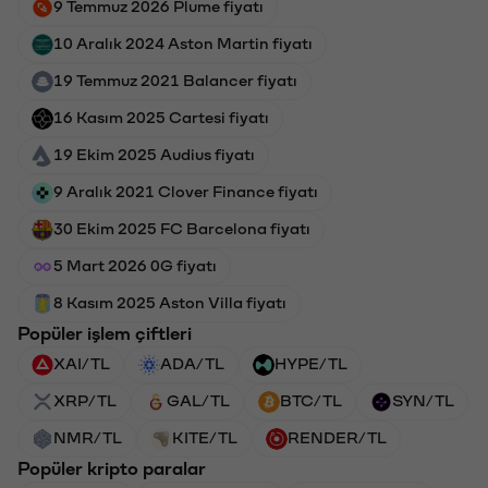
9 Temmuz 2026 Plume fiyatı
10 Aralık 2024 Aston Martin fiyatı
19 Temmuz 2021 Balancer fiyatı
16 Kasım 2025 Cartesi fiyatı
19 Ekim 2025 Audius fiyatı
9 Aralık 2021 Clover Finance fiyatı
30 Ekim 2025 FC Barcelona fiyatı
5 Mart 2026 0G fiyatı
8 Kasım 2025 Aston Villa fiyatı
Popüler işlem çiftleri
XAI/TL
ADA/TL
HYPE/TL
XRP/TL
GAL/TL
BTC/TL
SYN/TL
NMR/TL
KITE/TL
RENDER/TL
Popüler kripto paralar