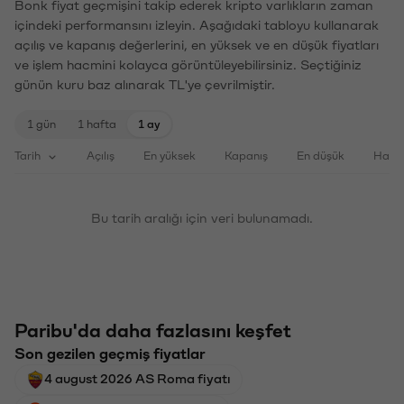
Bonk fiyat geçmişini takip ederek kripto varlıkların zaman
içindeki performansını izleyin. Aşağıdaki tabloyu kullanarak
açılış ve kapanış değerlerini, en yüksek ve en düşük fiyatları
ve işlem hacmini kolayca görüntüleyebilirsiniz. Seçtiğiniz
günün kuru baz alınarak TL'ye çevrilmiştir.
1 gün
1 hafta
1 ay
Tarih
Açılış
En yüksek
Kapanış
En düşük
Haci
Bu tarih aralığı için veri bulunamadı.
Paribu'da daha fazlasını keşfet
Son gezilen geçmiş fiyatlar
4 august 2026 AS Roma fiyatı