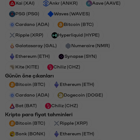
Xai (XAI)
Ankr (ANKR)
Aave (AAVE)
PSG (PSG)
Waves (WAVES)
Cardano (ADA)
Bitcoin (BTC)
Ripple (XRP)
Hyperliquid (HYPE)
Galatasaray (GAL)
Numeraire (NMR)
Ethereum (ETH)
Synapse (SYN)
Kite (KITE)
Chiliz (CHZ)
Günün öne çıkanları
Bitcoin (BTC)
Ethereum (ETH)
Cardano (ADA)
Dogecoin (DOGE)
Bat (BAT)
Chiliz (CHZ)
Kripto para fiyat tahminleri
Bitcoin (BTC)
Ripple (XRP)
Bonk (BONK)
Ethereum (ETH)