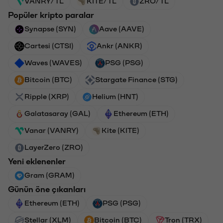
VANRY/TL
KITE/TL
ZRO/TL
Popüler kripto paralar
Synapse (SYN)
Aave (AAVE)
Cartesi (CTSI)
Ankr (ANKR)
Waves (WAVES)
PSG (PSG)
Bitcoin (BTC)
Stargate Finance (STG)
Ripple (XRP)
Helium (HNT)
Galatasaray (GAL)
Ethereum (ETH)
Vanar (VANRY)
Kite (KITE)
LayerZero (ZRO)
Yeni eklenenler
Gram (GRAM)
Günün öne çıkanları
Ethereum (ETH)
PSG (PSG)
Stellar (XLM)
Bitcoin (BTC)
Tron (TRX)