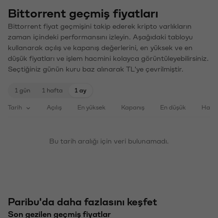
Bittorrent geçmiş fiyatları
Bittorrent fiyat geçmişini takip ederek kripto varlıkların
zaman içindeki performansını izleyin. Aşağıdaki tabloyu
kullanarak açılış ve kapanış değerlerini, en yüksek ve en
düşük fiyatları ve işlem hacmini kolayca görüntüleyebilirsiniz.
Seçtiğiniz günün kuru baz alınarak TL'ye çevrilmiştir.
1 gün
1 hafta
1 ay
Tarih
Açılış
En yüksek
Kapanış
En düşük
Haci
Bu tarih aralığı için veri bulunamadı.
Paribu'da daha fazlasını keşfet
Son gezilen geçmiş fiyatlar