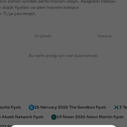
ların zaman içindeki performansını izleyin. Aşağıdaki tabloyu
n düşük fiyatları ve işlem hacmini kolayca
 TL'ye çevrilmiştir.
En yüksek
Kapanış
Bu tarih aralığı için veri bulunamadı.
ulta fiyatı
26 february 2026 The Sandbox fiyatı
3 T
5 Akash Network fiyatı
19 Nisan 2026 Aston Martin fiyatı
22 Bitcoin fiyatı