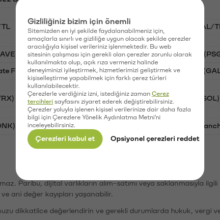
Gizliliğiniz bizim için önemli
/TL
BTC/TL
STG/TL
VANRY/TL
GAL/T
Sitemizden en iyi şekilde faydalanabilmeniz için,
amaçlarla sınırlı ve gizliliğe uygun olacak şekilde çerezler
aracılığıyla kişisel verileriniz işlenmektedir. Bu web
AAVE)
Ripple (XRP)
Waves (WAVES)
PSG (PS
sitesinin çalışması için gerekli olan çerezler zorunlu olarak
kullanılmakta olup, açık rıza vermeniz halinde
ate Finance (STG)
deneyiminizi iyileştirmek, hizmetlerimizi geliştirmek ve
Vanar (VANRY)
Galatasaray (GA
kişiselleştirme yapabilmek için farklı çerez türleri
kullanılabilecektir.
Çerezlerle verdiğiniz izni, istediğiniz zaman
Çerez
TRX)
Bitcoin (BTC)
Ripple (XRP)
Solana (SOL)
tercihleri
sayfasını ziyaret ederek değiştirebilirsiniz.
Çerezler yoluyla işlenen kişisel verilerinize dair daha fazla
bilgi için Çerezlere Yönelik Aydınlatma Metni'ni
ONK)
inceleyebilirsiniz.
Ethereum (ETH)
Synapse (SYN)
Avalanc
Çerezleri kabul et
Opsiyonel çerezleri reddet
şımaz. Paribu, dijital varlıkların alım-satımı veya saklanmasıyla ilgi
r ve ani değer kayıpları yaşanabilir.
nuzu dikkatlice değerlendirin ve gerekli durumlarda hukuk, vergi v