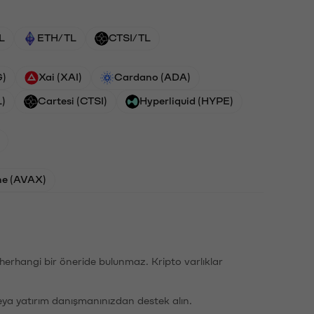
L
ETH/TL
CTSI/TL
G)
Xai (XAI)
Cardano (ADA)
L)
Cartesi (CTSI)
Hyperliquid (HYPE)
he (AVAX)
li herhangi bir öneride bulunmaz. Kripto varlıklar
eya yatırım danışmanınızdan destek alın.