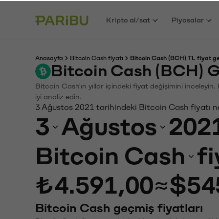
Kripto al/sat
Piyasalar
Anasayfa
Bitcoin Cash fiyatı
Bitcoin Cash (BCH) TL fiyat g
Bitcoin Cash (BCH) G
Bitcoin Cash'ın yıllar içindeki fiyat değişimini inceley
iyi analiz edin.
3 Ağustos 2021 tarihindeki Bitcoin Cash fiyatı 
3
Ağustos
202
Bitcoin Cash
f
₺4.591,00
≈
$54
Bitcoin Cash geçmiş fiyatları