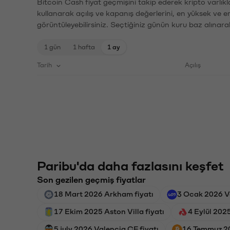
Bitcoin Cash fiyat geçmişini takip ederek kripto varlık
kullanarak açılış ve kapanış değerlerini, en yüksek ve e
görüntüleyebilirsiniz. Seçtiğiniz günün kuru baz alınarak
1 gün
1 hafta
1 ay
Tarih
Açılış
Paribu'da daha fazlasını keşfet
Son gezilen geçmiş fiyatlar
18 Mart 2026 Arkham fiyatı
3 Ocak 2026 Va
17 Ekim 2025 Aston Villa fiyatı
4 Eylül 202
5 july 2026 Valencia CF fiyatı
16 Temmuz 20