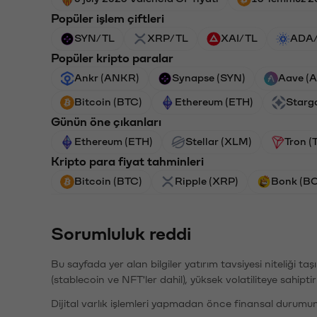
Popüler işlem çiftleri
SYN/TL
XRP/TL
XAI/TL
ADA
Popüler kripto paralar
Ankr (ANKR)
Synapse (SYN)
Aave (
Bitcoin (BTC)
Ethereum (ETH)
Starg
Günün öne çıkanları
Ethereum (ETH)
Stellar (XLM)
Tron (
Kripto para fiyat tahminleri
Bitcoin (BTC)
Ripple (XRP)
Bonk (B
Sorumluluk reddi
Bu sayfada yer alan bilgiler yatırım tavsiyesi niteliği ta
(stablecoin ve NFT'ler dahil), yüksek volatiliteye sahipti
Dijital varlık işlemleri yapmadan önce finansal durumu