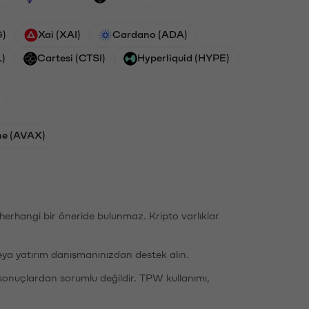
G)
Xai (XAI)
Cardano (ADA)
L)
Cartesi (CTSI)
Hyperliquid (HYPE)
he (AVAX)
li herhangi bir öneride bulunmaz. Kripto varlıklar
eya yatırım danışmanınızdan destek alın.
sonuçlardan sorumlu değildir. TPW kullanımı,