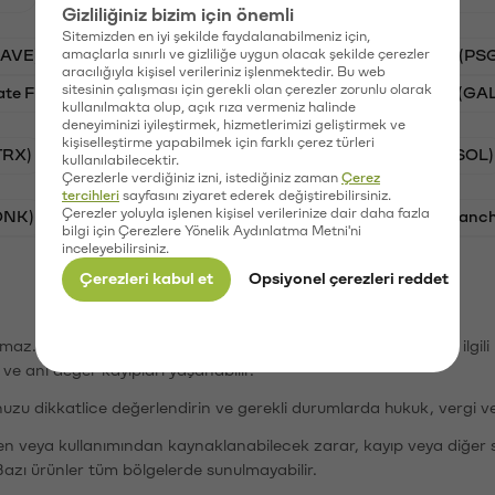
Gizliliğiniz bizim için önemli
Sitemizden en iyi şekilde faydalanabilmeniz için,
AAVE)
amaçlarla sınırlı ve gizliliğe uygun olacak şekilde çerezler
Ripple (XRP)
Waves (WAVES)
PSG (PS
aracılığıyla kişisel verileriniz işlenmektedir. Bu web
sitesinin çalışması için gerekli olan çerezler zorunlu olarak
ate Finance (STG)
Vanar (VANRY)
Galatasaray (GA
kullanılmakta olup, açık rıza vermeniz halinde
deneyiminizi iyileştirmek, hizmetlerimizi geliştirmek ve
kişiselleştirme yapabilmek için farklı çerez türleri
TRX)
Bitcoin (BTC)
Ripple (XRP)
Solana (SOL)
kullanılabilecektir.
Çerezlerle verdiğiniz izni, istediğiniz zaman
Çerez
tercihleri
sayfasını ziyaret ederek değiştirebilirsiniz.
Çerezler yoluyla işlenen kişisel verilerinize dair daha fazla
ONK)
Ethereum (ETH)
Synapse (SYN)
Avalanc
bilgi için Çerezlere Yönelik Aydınlatma Metni'ni
inceleyebilirsiniz.
Çerezleri kabul et
Opsiyonel çerezleri reddet
şımaz. Paribu, dijital varlıkların alım-satımı veya saklanmasıyla ilgi
r ve ani değer kayıpları yaşanabilir.
nuzu dikkatlice değerlendirin ve gerekli durumlarda hukuk, vergi v
den veya kullanımından kaynaklanabilecek zarar, kayıp veya diğer 
Bazı ürünler tüm bölgelerde sunulmayabilir.