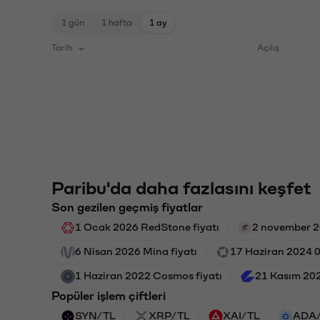
1 gün
1 hafta
1 ay
Tarih
Açılış
Paribu'da daha fazlasını keşfet
Son gezilen geçmiş fiyatlar
1 Ocak 2026 RedStone fiyatı
2 november 2
6 Nisan 2026 Mina fiyatı
17 Haziran 2024 0
1 Haziran 2022 Cosmos fiyatı
21 Kasım 202
Popüler işlem çiftleri
SYN/TL
XRP/TL
XAI/TL
ADA