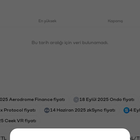
En yüksek
Kapanış
Bu tarih aralığı için veri bulunamadı.
025 Aerodrome Finance fiyatı
18 Eylül 2025 Ondo fiyatı
x Protocol fiyatı
14 Haziran 2025 zkSync fiyatı
4 Ey
5 Ceek VR fiyatı
/TL
BTC/TL
STG/TL
VANRY/TL
GAL/T