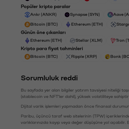
Popüler kripto paralar
Ankr (ANKR)
Synapse (SYN)
Aave (
Bitcoin (BTC)
Ethereum (ETH)
Starg
Günün öne çıkanları
Ethereum (ETH)
Stellar (XLM)
Tron (
Kripto para fiyat tahminleri
Bitcoin (BTC)
Ripple (XRP)
Bonk (B
Sorumluluk reddi
Bu sayfada yer alan bilgiler yatırım tavsiyesi niteliği ta
(stablecoin ve NFT'ler dahil), yüksek volatiliteye sahipti
Dijital varlık işlemleri yapmadan önce finansal durumu
Paribu, üçüncü taraf web sitelerinin (TPW) içeriklerin
varlıklarınızda kayıp veya değer düşüşüne yol açabilir. 