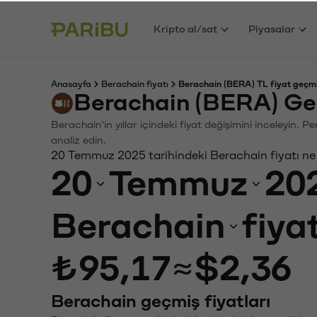
Kripto al/sat
Piyasalar
Anasayfa
Berachain fiyatı
Berachain (BERA) TL fiyat geçmi
Berachain (BERA) Ge
Berachain'in yıllar içindeki fiyat değişimini inceleyin. 
analiz edin.
20 Temmuz 2025 tarihindeki Berachain fiyatı ne
20
Temmuz
20
Berachain
fiya
₺95,17
≈
$2,36
Berachain geçmiş fiyatları