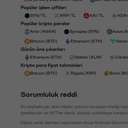
Popüler işlem çiftleri
SYN/TL
XRP/TL
XAI/TL
ADA
Popüler kripto paralar
Ankr (ANKR)
Synapse (SYN)
Aave (
Bitcoin (BTC)
Ethereum (ETH)
Vanar
Günün öne çıkanları
Ethereum (ETH)
Stellar (XLM)
Carda
Kripto para fiyat tahminleri
Bitcoin (BTC)
Ripple (XRP)
Bonk (B
Sorumluluk reddi
Bu sayfada yer alan bilgiler yatırım tavsiyesi niteliği ta
(stablecoin ve NFT'ler dahil), yüksek volatiliteye sahipti
Dijital varlık işlemleri yapmadan önce finansal durumu