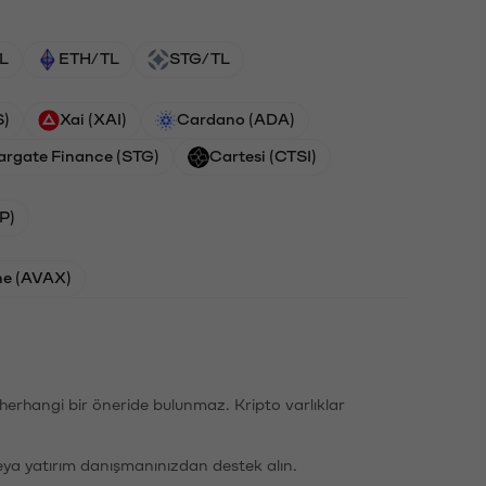
L
ETH/TL
STG/TL
S)
Xai (XAI)
Cardano (ADA)
argate Finance (STG)
Cartesi (CTSI)
P)
he (AVAX)
li herhangi bir öneride bulunmaz. Kripto varlıklar
eya yatırım danışmanınızdan destek alın.