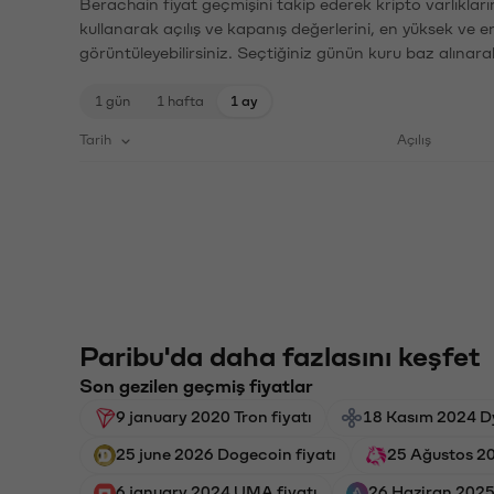
Berachain fiyat geçmişini takip ederek kripto varlıklar
kullanarak açılış ve kapanış değerlerini, en yüksek ve e
görüntüleyebilirsiniz. Seçtiğiniz günün kuru baz alınarak
1 gün
1 hafta
1 ay
Tarih
Açılış
Paribu'da daha fazlasını keşfet
Son gezilen geçmiş fiyatlar
9 january 2020 Tron fiyatı
18 Kasım 2024 D
25 june 2026 Dogecoin fiyatı
25 Ağustos 20
6 january 2024 UMA fiyatı
26 Haziran 2025