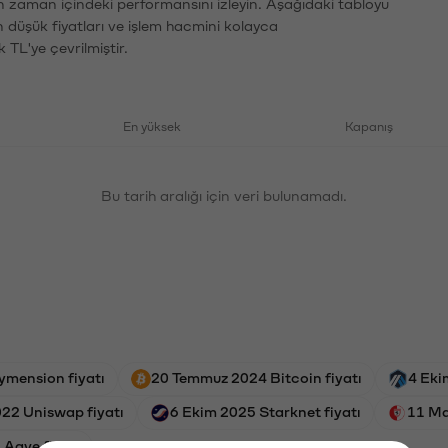
ın zaman içindeki performansını izleyin. Aşağıdaki tabloyu
n düşük fiyatları ve işlem hacmini kolayca
 TL'ye çevrilmiştir.
En yüksek
Kapanış
Bu tarih aralığı için veri bulunamadı.
ymension fiyatı
20 Temmuz 2024 Bitcoin fiyatı
4 Eki
22 Uniswap fiyatı
6 Ekim 2025 Starknet fiyatı
11 Ma
 Aave fiyatı