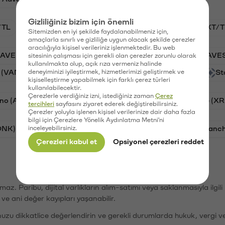
Gizliliğiniz bizim için önemli
/TL
BTC/TL
VANRY/TL
GAL/TL
OXT/T
Sitemizden en iyi şekilde faydalanabilmeniz için,
amaçlarla sınırlı ve gizliliğe uygun olacak şekilde çerezler
aracılığıyla kişisel verileriniz işlenmektedir. Bu web
AAVE)
PSG (PSG)
Ripple (XRP)
Waves (WAVE
sitesinin çalışması için gerekli olan çerezler zorunlu olarak
kullanılmakta olup, açık rıza vermeniz halinde
 (VANRY)
deneyiminizi iyileştirmek, hizmetlerimizi geliştirmek ve
Galatasaray (GAL)
Orchid (OXT)
St
kişiselleştirme yapabilmek için farklı çerez türleri
kullanılabilecektir.
Çerezlerle verdiğiniz izni, istediğiniz zaman
Çerez
no (ADA)
Tron (TRX)
Bitcoin (BTC)
Ripple (XR
tercihleri
sayfasını ziyaret ederek değiştirebilirsiniz.
Çerezler yoluyla işlenen kişisel verilerinize dair daha fazla
bilgi için Çerezlere Yönelik Aydınlatma Metni'ni
ONK)
inceleyebilirsiniz.
Ethereum (ETH)
Synapse (SYN)
Avalanc
Çerezleri kabul et
Opsiyonel çerezleri reddet
şımaz. Paribu, dijital varlıkların alım-satımı veya saklanmasıyla ilgi
r ve ani değer kayıpları yaşanabilir.
nuzu dikkatlice değerlendirin ve gerekli durumlarda hukuk, vergi v