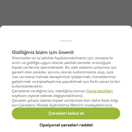
Gizliliğiniz bizim için önemli
Sitemizden en iyi şekilde faydalanabilmeniz için, amaçlarla
sınırlı ve gizliliğe uygun olacak şekilde çerezler aracılığıyla
kişisel verileriniz işlenmektedir. Bu web sitesinin çalışması için
gerekli olan çerezler zorunlu olarak kullanılmakta olup, açık
rıza vermeniz halinde deneyiminizi iyileştirmek, hizmetlerimizi
geliştirmek ve kişiselleştirme yapabilmek için farklı çerez türleri
kullanılabilecektir.
Çerezlerle verdiğiniz izni, istediğiniz zaman
Çerez tercihleri
sayfasını ziyaret ederek değiştirebilirsiniz.
Çerezler yoluyla işlenen kişisel verilerinize dair daha fazla bilgi
için Çerezlere Yönelik Aydınlatma Metni'ni inceleyebilirsiniz.
Çerezleri kabul et
Opsiyonel çerezleri reddet