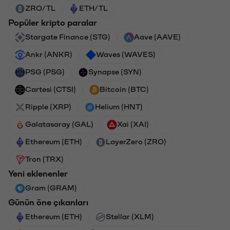
ZRO/TL
ETH/TL
Popüler kripto paralar
Stargate Finance (STG)
Aave (AAVE)
Ankr (ANKR)
Waves (WAVES)
PSG (PSG)
Synapse (SYN)
Cartesi (CTSI)
Bitcoin (BTC)
Ripple (XRP)
Helium (HNT)
Galatasaray (GAL)
Xai (XAI)
Ethereum (ETH)
LayerZero (ZRO)
Tron (TRX)
Yeni eklenenler
Gram (GRAM)
Günün öne çıkanları
Ethereum (ETH)
Stellar (XLM)