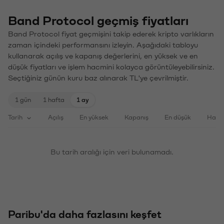
Band Protocol geçmiş fiyatları
Band Protocol fiyat geçmişini takip ederek kripto varlıkların
zaman içindeki performansını izleyin. Aşağıdaki tabloyu
kullanarak açılış ve kapanış değerlerini, en yüksek ve en
düşük fiyatları ve işlem hacmini kolayca görüntüleyebilirsiniz.
Seçtiğiniz günün kuru baz alınarak TL'ye çevrilmiştir.
1 gün
1 hafta
1 ay
Tarih
Açılış
En yüksek
Kapanış
En düşük
Haci
Bu tarih aralığı için veri bulunamadı.
Paribu'da daha fazlasını keşfet