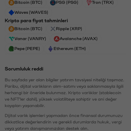
Bitcoin (BTC)
PSG (PSG)
Tron (TRX)
Waves (WAVES)
Kripto para fiyat tahminleri
Bitcoin (BTC)
Ripple (XRP)
Vanar (VANRY)
Avalanche (AVAX)
Pepe (PEPE)
Ethereum (ETH)
Sorumluluk reddi
Bu sayfada yer alan bilgiler yatırım tavsiyesi niteliği taşımaz.
Paribu, dijital varlıkların alım-satımı veya saklanmasıyla ilgili
herhangi bir öneride bulunmaz. Kripto varlıklar (stablecoin
ve NFT'ler dahil), yüksek volatiliteye sahiptir ve ani değer
kayıpları yaşanabilir.
Dijital varlık işlemleri yapmadan önce finansal durumunuzu
dikkatlice değerlendirin ve gerekli durumlarda hukuk, vergi
veya yatırım danışmanınızdan destek alın.