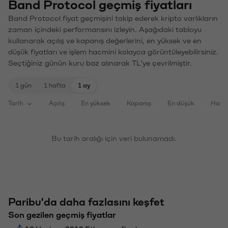
Band Protocol geçmiş fiyatları
Band Protocol fiyat geçmişini takip ederek kripto varlıkların
zaman içindeki performansını izleyin. Aşağıdaki tabloyu
kullanarak açılış ve kapanış değerlerini, en yüksek ve en
düşük fiyatları ve işlem hacmini kolayca görüntüleyebilirsiniz.
Seçtiğiniz günün kuru baz alınarak TL'ye çevrilmiştir.
1 gün
1 hafta
1 ay
Tarih
Açılış
En yüksek
Kapanış
En düşük
Haci
Bu tarih aralığı için veri bulunamadı.
Paribu'da daha fazlasını keşfet
Son gezilen geçmiş fiyatlar