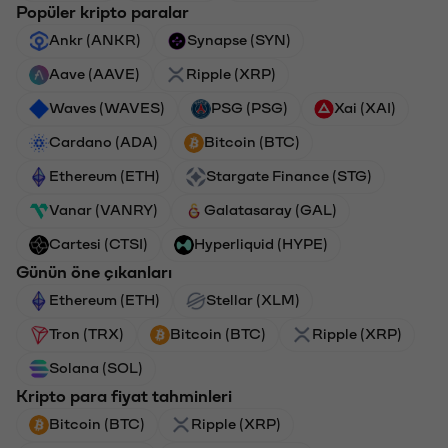
Popüler kripto paralar
Ankr (ANKR)
Synapse (SYN)
Aave (AAVE)
Ripple (XRP)
Waves (WAVES)
PSG (PSG)
Xai (XAI)
Cardano (ADA)
Bitcoin (BTC)
Ethereum (ETH)
Stargate Finance (STG)
Vanar (VANRY)
Galatasaray (GAL)
Cartesi (CTSI)
Hyperliquid (HYPE)
Günün öne çıkanları
Ethereum (ETH)
Stellar (XLM)
Tron (TRX)
Bitcoin (BTC)
Ripple (XRP)
Solana (SOL)
Kripto para fiyat tahminleri
Bitcoin (BTC)
Ripple (XRP)