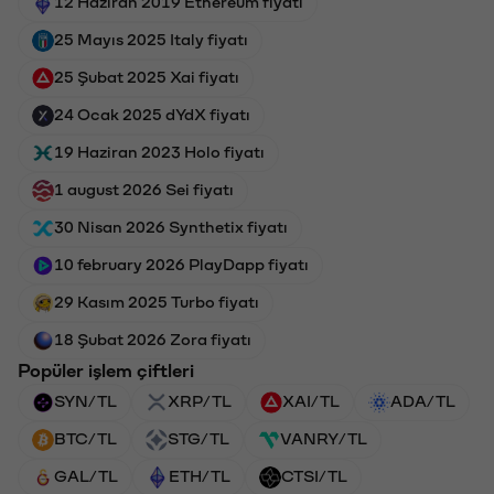
12 Haziran 2019 Ethereum fiyatı
25 Mayıs 2025 Italy fiyatı
25 Şubat 2025 Xai fiyatı
24 Ocak 2025 dYdX fiyatı
19 Haziran 2023 Holo fiyatı
1 august 2026 Sei fiyatı
30 Nisan 2026 Synthetix fiyatı
10 february 2026 PlayDapp fiyatı
29 Kasım 2025 Turbo fiyatı
18 Şubat 2026 Zora fiyatı
Popüler işlem çiftleri
SYN/TL
XRP/TL
XAI/TL
ADA/TL
BTC/TL
STG/TL
VANRY/TL
GAL/TL
ETH/TL
CTSI/TL