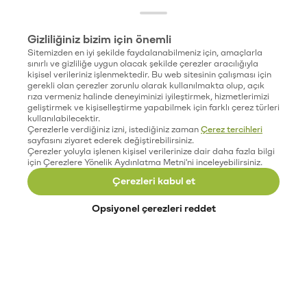
Gizliliğiniz bizim için önemli
Sitemizden en iyi şekilde faydalanabilmeniz için, amaçlarla
sınırlı ve gizliliğe uygun olacak şekilde çerezler aracılığıyla
kişisel verileriniz işlenmektedir. Bu web sitesinin çalışması için
gerekli olan çerezler zorunlu olarak kullanılmakta olup, açık
rıza vermeniz halinde deneyiminizi iyileştirmek, hizmetlerimizi
geliştirmek ve kişiselleştirme yapabilmek için farklı çerez türleri
kullanılabilecektir.
Çerezlerle verdiğiniz izni, istediğiniz zaman
Çerez tercihleri
sayfasını ziyaret ederek değiştirebilirsiniz.
Çerezler yoluyla işlenen kişisel verilerinize dair daha fazla bilgi
için Çerezlere Yönelik Aydınlatma Metni'ni inceleyebilirsiniz.
Çerezleri kabul et
Opsiyonel çerezleri reddet
Paribu’yu keşfet