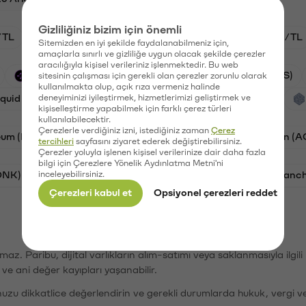
Gizliliğiniz bizim için önemli
/TL
HYPE/TL
GAL/TL
BTC/TL
ETH/TL
Sitemizden en iyi şekilde faydalanabilmeniz için,
amaçlarla sınırlı ve gizliliğe uygun olacak şekilde çerezler
aracılığıyla kişisel verileriniz işlenmektedir. Bu web
Synapse (SYN)
PSG (PSG)
Waves (WAVES)
sitesinin çalışması için gerekli olan çerezler zorunlu olarak
kullanılmakta olup, açık rıza vermeniz halinde
iquid (HYPE)
deneyiminizi iyileştirmek, hizmetlerimizi geliştirmek ve
Galatasaray (GAL)
Orchid (OXT)
kişiselleştirme yapabilmek için farklı çerez türleri
kullanılabilecektir.
Çerezlerle verdiğiniz izni, istediğiniz zaman
Çerez
eum (ETH)
Bat (BAT)
Chiliz (CHZ)
AC Milan (
tercihleri
sayfasını ziyaret ederek değiştirebilirsiniz.
Çerezler yoluyla işlenen kişisel verilerinize dair daha fazla
bilgi için Çerezlere Yönelik Aydınlatma Metni'ni
ONK)
inceleyebilirsiniz.
Ethereum (ETH)
Synapse (SYN)
Avalanc
Çerezleri kabul et
Opsiyonel çerezleri reddet
şımaz. Paribu, dijital varlıkların alım-satımı veya saklanmasıyla ilgi
r ve ani değer kayıpları yaşanabilir.
nuzu dikkatlice değerlendirin ve gerekli durumlarda hukuk, vergi v