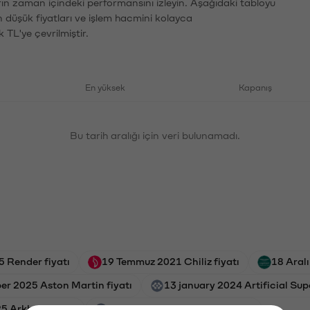
ların zaman içindeki performansını izleyin. Aşağıdaki tabloyu
n düşük fiyatları ve işlem hacmini kolayca
 TL'ye çevrilmiştir.
En yüksek
Kapanış
Bu tarih aralığı için veri bulunamadı.
5 Render fiyatı
19 Temmuz 2021 Chiliz fiyatı
18 Aralı
r 2025 Aston Martin fiyatı
13 january 2024 Artificial Supe
5 Arkham fiyatı
4 Kasım 2025 Wormhole fiyatı