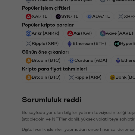
Popüler işlem çiftleri
XAI/TL
SYN/TL
ADA/TL
XRP
Popüler kripto paralar
Ankr (ANKR)
Xai (XAI)
Aave (AAVE)
Ripple (XRP)
Ethereum (ETH)
Hyperl
Günün öne çıkanları
Bitcoin (BTC)
Cardano (ADA)
Ether
Kripto para fiyat tahminleri
Bitcoin (BTC)
Ripple (XRP)
Bonk (B
Sorumluluk reddi
Bu sayfada yer alan bilgiler yatırım tavsiyesi niteliği ta
(stablecoin ve NFT'ler dahil), yüksek volatiliteye sahipti
Dijital varlık işlemleri yapmadan önce finansal durumu