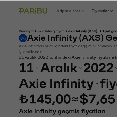
Kripto al/sat
Piyasalar
Anasayfa
Axie Infinity fiyatı
Axie Infinity (AXS) TL fiyat geç
Axie Infinity (AXS) G
Axie Infinity'in yıllar içindeki fiyat değişimini inceley
iyi analiz edin.
11 Aralık 2022 tarihindeki Axie Infinity fiyatı ne
11
Aralık
2022
Axie Infinity
fi
₺145,00
≈
$7,65
Axie Infinity geçmiş fiyatları