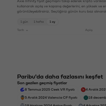
Axie Infinity fiyat geçmişini takip ederek kripto varlık
kullanarak açılış ve kapanış değerlerini, en yüksek ve e
görüntüleyebilirsiniz. Seçtiğiniz günün kuru baz alınarak
1 gün
1 hafta
1 ay
Tarih
Açılış
Paribu'da daha fazlasını keşfet
Son gezilen geçmiş fiyatlar
8 Temmuz 2025 Ceek VR fiyatı
4 Aralık 202
5 Aralık 2024 Valencia CF fiyatı
18 decembe
19 Haziran 2024 Aptos fiyatı
4 Ağustos 202