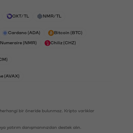
OXT/TL
NMR/TL
Cardano (ADA)
Bitcoin (BTC)
Numeraire (NMR)
Chiliz (CHZ)
ACM)
he (AVAX)
li herhangi bir öneride bulunmaz. Kripto varlıklar
eya yatırım danışmanınızdan destek alın.