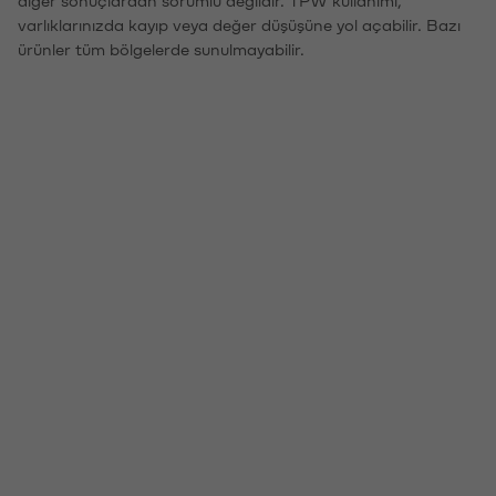
diğer sonuçlardan sorumlu değildir. TPW kullanımı,
varlıklarınızda kayıp veya değer düşüşüne yol açabilir. Bazı
ürünler tüm bölgelerde sunulmayabilir.