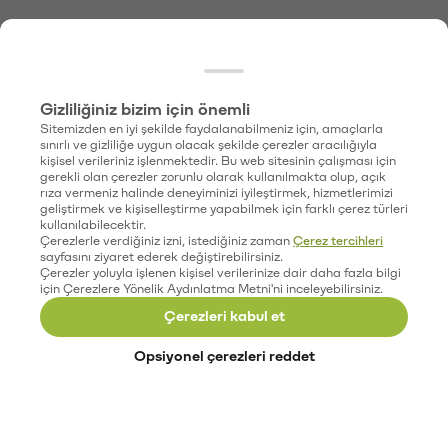
Gizliliğiniz bizim için önemli
Sitemizden en iyi şekilde faydalanabilmeniz için, amaçlarla
sınırlı ve gizliliğe uygun olacak şekilde çerezler aracılığıyla
kişisel verileriniz işlenmektedir. Bu web sitesinin çalışması için
gerekli olan çerezler zorunlu olarak kullanılmakta olup, açık
rıza vermeniz halinde deneyiminizi iyileştirmek, hizmetlerimizi
geliştirmek ve kişiselleştirme yapabilmek için farklı çerez türleri
kullanılabilecektir.
Çerezlerle verdiğiniz izni, istediğiniz zaman
Çerez tercihleri
sayfasını ziyaret ederek değiştirebilirsiniz.
Çerezler yoluyla işlenen kişisel verilerinize dair daha fazla bilgi
için Çerezlere Yönelik Aydınlatma Metni'ni inceleyebilirsiniz.
Çerezleri kabul et
Opsiyonel çerezleri reddet