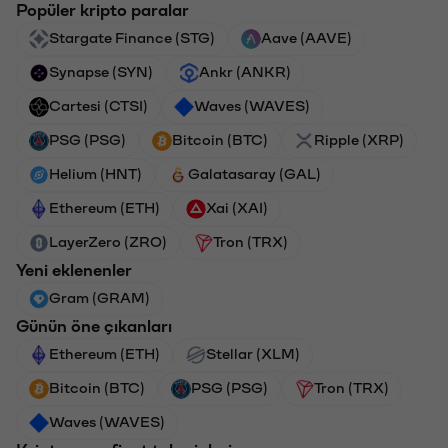
Popüler kripto paralar
Stargate Finance (STG)
Aave (AAVE)
Synapse (SYN)
Ankr (ANKR)
Cartesi (CTSI)
Waves (WAVES)
PSG (PSG)
Bitcoin (BTC)
Ripple (XRP)
Helium (HNT)
Galatasaray (GAL)
Ethereum (ETH)
Xai (XAI)
LayerZero (ZRO)
Tron (TRX)
Yeni eklenenler
Gram (GRAM)
Günün öne çıkanları
Ethereum (ETH)
Stellar (XLM)
Bitcoin (BTC)
PSG (PSG)
Tron (TRX)
Waves (WAVES)