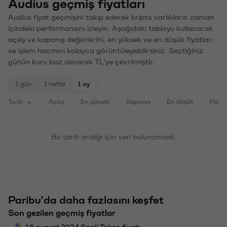
Audius geçmiş fiyatları
Audius fiyat geçmişini takip ederek kripto varlıkların zaman
içindeki performansını izleyin. Aşağıdaki tabloyu kullanarak
açılış ve kapanış değerlerini, en yüksek ve en düşük fiyatları
ve işlem hacmini kolayca görüntüleyebilirsiniz. Seçtiğiniz
günün kuru baz alınarak TL'ye çevrilmiştir.
1 gün
1 hafta
1 ay
Tarih
Açılış
En yüksek
Kapanış
En düşük
Haci
Bu tarih aralığı için veri bulunamadı.
Paribu'da daha fazlasını keşfet
Son gezilen geçmiş fiyatlar