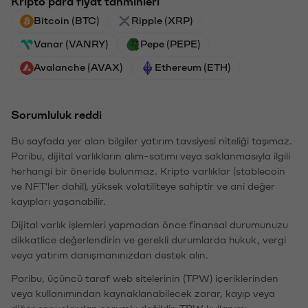
Kripto para fiyat tahminleri
Bitcoin (BTC)
Ripple (XRP)
Vanar (VANRY)
Pepe (PEPE)
Avalanche (AVAX)
Ethereum (ETH)
Sorumluluk reddi
Bu sayfada yer alan bilgiler yatırım tavsiyesi niteliği taşımaz.
Paribu, dijital varlıkların alım-satımı veya saklanmasıyla ilgili
herhangi bir öneride bulunmaz. Kripto varlıklar (stablecoin
ve NFT'ler dahil), yüksek volatiliteye sahiptir ve ani değer
kayıpları yaşanabilir.
Dijital varlık işlemleri yapmadan önce finansal durumunuzu
dikkatlice değerlendirin ve gerekli durumlarda hukuk, vergi
veya yatırım danışmanınızdan destek alın.
Paribu, üçüncü taraf web sitelerinin (TPW) içeriklerinden
veya kullanımından kaynaklanabilecek zarar, kayıp veya