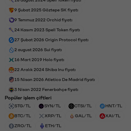
18 august 2024 Spell Token fiyatı
9 Şubat 2025 Göztepe SK fiyatı
9 Temmuz 2022 Orchid fiyatı
24 Kasım 2023 Spell Token fiyatı
27 Şubat 2026 Origin Protocol fiyatı
2 august 2026 Sui fiyatı
16 Mart 2019 Holo fiyatı
22 Aralık 2024 Shiba Inu fiyatı
15 Nisan 2026 Atletico De Madrid fiyatı
3 Nisan 2022 Fenerbahçe fiyatı
Popüler işlem çiftleri
STG/TL
SYN/TL
CTSI/TL
HNT/TL
BTC/TL
XRP/TL
GAL/TL
XAI/TL
ZRO/TL
ETH/TL