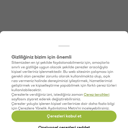
Gizliliğiniz bizim için önemli
Sitemizden en iyi şekilde faydalanabilmeniz için, amaçlarla
sınırlı ve gizliliğe uygun olacak şekilde çerezler aracılığıyla
kişisel verileriniz işlenmektedir. Bu web sitesinin çalışması için
gerekli olan çerezler zorunlu olarak kullanılmakta olup, açık
rıza vermeniz halinde deneyiminizi iyileştirmek, hizmetlerimizi
geliştirmek ve kişiselleştirme yapabilmek için farklı çerez türleri
kullanılabilecektir.
Çerezlerle verdiğiniz izni, istediğiniz zaman
Çerez tercihleri
sayfasını ziyaret ederek değiştirebilirsiniz.
Çerezler yoluyla işlenen kişisel verilerinize dair daha fazla bilgi
için Çerezlere Yönelik Aydınlatma Metni'ni inceleyebilirsiniz.
Çerezleri kabul et
Opsiyonel çerezleri reddet