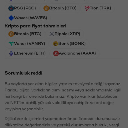
PSG (PSG)
Bitcoin (BTC)
Tron (TRX)
Waves (WAVES)
Kripto para fiyat tahminleri
Bitcoin (BTC)
Ripple (XRP)
Vanar (VANRY)
Bonk (BONK)
Ethereum (ETH)
Avalanche (AVAX)
Sorumluluk reddi
Bu sayfada yer alan bilgiler yatırım tavsiyesi niteliği taşımaz.
Paribu, dijital varlıkların alım-satımı veya saklanmasıyla ilgili
herhangi bir öneride bulunmaz. Kripto varlıklar (stablecoin
ve NFT'ler dahil), yüksek volatiliteye sahiptir ve ani değer
kayıpları yaşanabilir.
Dijital varlık işlemleri yapmadan önce finansal durumunuzu
dikkatlice değerlendirin ve gerekli durumlarda hukuk, vergi