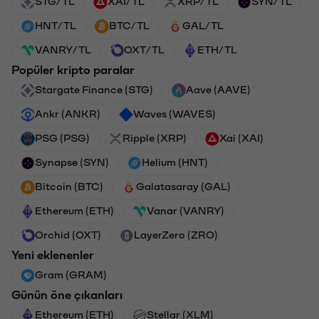
STG/TL
XAI/TL
XRP/TL
SYN/TL
HNT/TL
BTC/TL
GAL/TL
VANRY/TL
OXT/TL
ETH/TL
Popüler kripto paralar
Stargate Finance (STG)
Aave (AAVE)
Ankr (ANKR)
Waves (WAVES)
PSG (PSG)
Ripple (XRP)
Xai (XAI)
Synapse (SYN)
Helium (HNT)
Bitcoin (BTC)
Galatasaray (GAL)
Ethereum (ETH)
Vanar (VANRY)
Orchid (OXT)
LayerZero (ZRO)
Yeni eklenenler
Gram (GRAM)
Günün öne çıkanları
Ethereum (ETH)
Stellar (XLM)