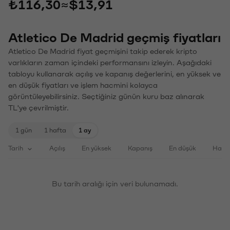
₺116,30
≈
$13,91
Atletico De Madrid geçmiş fiyatları
Atletico De Madrid fiyat geçmişini takip ederek kripto
varlıkların zaman içindeki performansını izleyin. Aşağıdaki
tabloyu kullanarak açılış ve kapanış değerlerini, en yüksek ve
en düşük fiyatları ve işlem hacmini kolayca
görüntüleyebilirsiniz. Seçtiğiniz günün kuru baz alınarak
TL'ye çevrilmiştir.
1 gün
1 hafta
1 ay
Tarih
Açılış
En yüksek
Kapanış
En düşük
Haci
Bu tarih aralığı için veri bulunamadı.