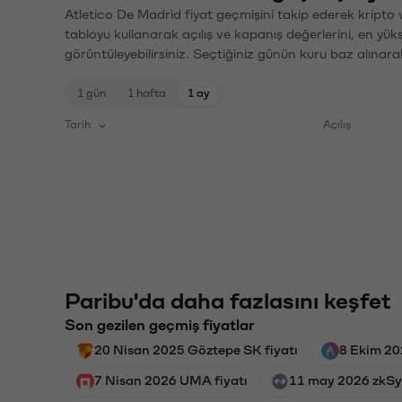
Atletico De Madrid fiyat geçmişini takip ederek kripto 
tabloyu kullanarak açılış ve kapanış değerlerini, en yük
görüntüleyebilirsiniz. Seçtiğiniz günün kuru baz alınarak
1 gün
1 hafta
1 ay
Tarih
Açılış
Paribu'da daha fazlasını keşfet
Son gezilen geçmiş fiyatlar
20 Nisan 2025 Göztepe SK fiyatı
8 Ekim 20
7 Nisan 2026 UMA fiyatı
11 may 2026 zkSyn