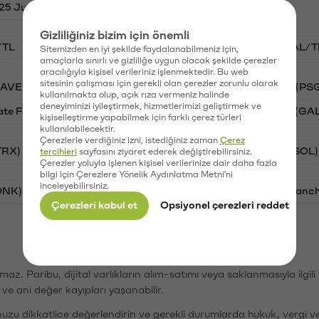
25 Juventus fiyatı
Gizliliğiniz bizim için önemli
/TL
BTC/TL
STG/TL
VANRY/TL
GAL/T
Sitemizden en iyi şekilde faydalanabilmeniz için,
amaçlarla sınırlı ve gizliliğe uygun olacak şekilde çerezler
aracılığıyla kişisel verileriniz işlenmektedir. Bu web
sitesinin çalışması için gerekli olan çerezler zorunlu olarak
AAVE)
Ripple (XRP)
Waves (WAVES)
PSG (PS
kullanılmakta olup, açık rıza vermeniz halinde
deneyiminizi iyileştirmek, hizmetlerimizi geliştirmek ve
ate Finance (STG)
Vanar (VANRY)
Galatasaray (GA
kişiselleştirme yapabilmek için farklı çerez türleri
kullanılabilecektir.
Çerezlerle verdiğiniz izni, istediğiniz zaman
Çerez
TRX)
Bitcoin (BTC)
Ripple (XRP)
Solana (SOL)
tercihleri
sayfasını ziyaret ederek değiştirebilirsiniz.
Çerezler yoluyla işlenen kişisel verilerinize dair daha fazla
bilgi için Çerezlere Yönelik Aydınlatma Metni'ni
inceleyebilirsiniz.
ONK)
Ethereum (ETH)
Synapse (SYN)
Avalanc
Çerezleri kabul et
Opsiyonel çerezleri reddet
şımaz. Paribu, dijital varlıkların alım-satımı veya saklanmasıyla ilgi
r ve ani değer kayıpları yaşanabilir.
nuzu dikkatlice değerlendirin ve gerekli durumlarda hukuk, vergi v