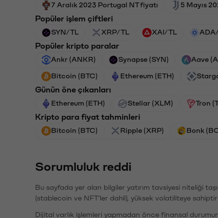
7 Aralık 2023 Portugal NT fiyatı
5 Mayıs 20
Popüler işlem çiftleri
SYN/TL
XRP/TL
XAI/TL
ADA
Popüler kripto paralar
Ankr (ANKR)
Synapse (SYN)
Aave (
Bitcoin (BTC)
Ethereum (ETH)
Starg
Günün öne çıkanları
Ethereum (ETH)
Stellar (XLM)
Tron (
Kripto para fiyat tahminleri
Bitcoin (BTC)
Ripple (XRP)
Bonk (B
Sorumluluk reddi
Bu sayfada yer alan bilgiler yatırım tavsiyesi niteliği ta
(stablecoin ve NFT'ler dahil), yüksek volatiliteye sahipti
Dijital varlık işlemleri yapmadan önce finansal durumu