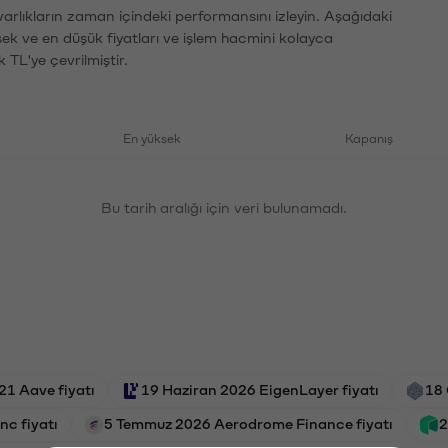
varlıkların zaman içindeki performansını izleyin. Aşağıdaki
sek ve en düşük fiyatları ve işlem hacmini kolayca
 TL'ye çevrilmiştir.
En yüksek
Kapanış
Bu tarih aralığı için veri bulunamadı.
21 Aave fiyatı
19 Haziran 2026 EigenLayer fiyatı
18 
c fiyatı
5 Temmuz 2026 Aerodrome Finance fiyatı
2