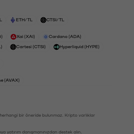
L
ETH/TL
CTSI/TL
G)
Xai (XAI)
Cardano (ADA)
L)
Cartesi (CTSI)
Hyperliquid (HYPE)
he (AVAX)
li herhangi bir öneride bulunmaz. Kripto varlıklar
eya yatırım danışmanınızdan destek alın.