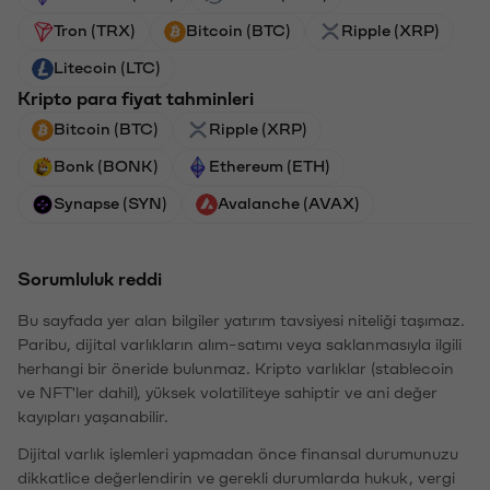
Tron (TRX)
Bitcoin (BTC)
Ripple (XRP)
Litecoin (LTC)
Kripto para fiyat tahminleri
Bitcoin (BTC)
Ripple (XRP)
Bonk (BONK)
Ethereum (ETH)
Synapse (SYN)
Avalanche (AVAX)
Sorumluluk reddi
Bu sayfada yer alan bilgiler yatırım tavsiyesi niteliği taşımaz.
Paribu, dijital varlıkların alım-satımı veya saklanmasıyla ilgili
herhangi bir öneride bulunmaz. Kripto varlıklar (stablecoin
ve NFT'ler dahil), yüksek volatiliteye sahiptir ve ani değer
kayıpları yaşanabilir.
Dijital varlık işlemleri yapmadan önce finansal durumunuzu
dikkatlice değerlendirin ve gerekli durumlarda hukuk, vergi