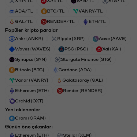
XRP/TL
XAI/TL
SYN/TL
STG/TL
ADA/TL
BTC/TL
VANRY/TL
GAL/TL
RENDER/TL
ETH/TL
Popüler kripto paralar
Ankr (ANKR)
Ripple (XRP)
Aave (AAVE)
Waves (WAVES)
PSG (PSG)
Xai (XAI)
Synapse (SYN)
Stargate Finance (STG)
Bitcoin (BTC)
Cardano (ADA)
Vanar (VANRY)
Galatasaray (GAL)
Ethereum (ETH)
Render (RENDER)
Orchid (OXT)
Yeni eklenenler
Gram (GRAM)
Günün öne çıkanları
Ethereum (ETH)
Stellar (XLM)