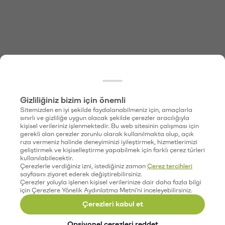
Gizliliğiniz bizim için önemli
Sitemizden en iyi şekilde faydalanabilmeniz için, amaçlarla
sınırlı ve gizliliğe uygun olacak şekilde çerezler aracılığıyla
kişisel verileriniz işlenmektedir. Bu web sitesinin çalışması için
gerekli olan çerezler zorunlu olarak kullanılmakta olup, açık
rıza vermeniz halinde deneyiminizi iyileştirmek, hizmetlerimizi
geliştirmek ve kişiselleştirme yapabilmek için farklı çerez türleri
kullanılabilecektir.
Çerezlerle verdiğiniz izni, istediğiniz zaman
Çerez tercihleri
sayfasını ziyaret ederek değiştirebilirsiniz.
Çerezler yoluyla işlenen kişisel verilerinize dair daha fazla bilgi
için Çerezlere Yönelik Aydınlatma Metni'ni inceleyebilirsiniz.
Çerezleri kabul et
Opsiyonel çerezleri reddet