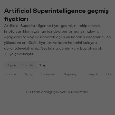
Artificial Superintelligence geçmiş
fiyatları
Artificial Superintelligence fiyat geçmişini takip ederek
kripto varlıkların zaman içindeki performansını izleyin.
Aşağıdaki tabloyu kullanarak açılış ve kapanış değerlerini, en
yüksek ve en düşük fiyatları ve işlem hacmini kolayca
görüntüleyebilirsiniz. Seçtiğiniz günün kuru baz alınarak
TL'ye çevrilmiştir.
1 gün
1 hafta
1 ay
Tarih
Açılış
En yüksek
Kapanış
En düşük
Haci
Bu tarih aralığı için veri bulunamadı.