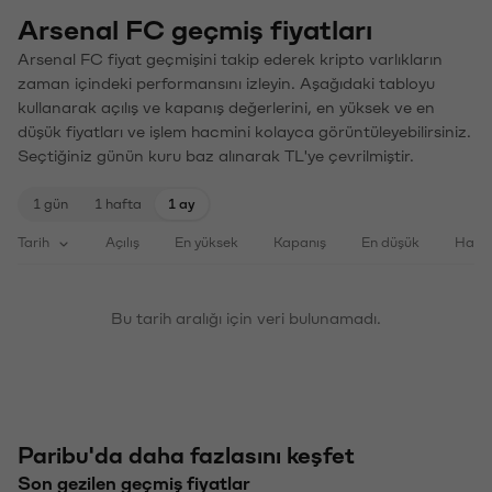
Arsenal FC geçmiş fiyatları
Arsenal FC fiyat geçmişini takip ederek kripto varlıkların
zaman içindeki performansını izleyin. Aşağıdaki tabloyu
kullanarak açılış ve kapanış değerlerini, en yüksek ve en
düşük fiyatları ve işlem hacmini kolayca görüntüleyebilirsiniz.
Seçtiğiniz günün kuru baz alınarak TL'ye çevrilmiştir.
1 gün
1 hafta
1 ay
Tarih
Açılış
En yüksek
Kapanış
En düşük
Haci
Bu tarih aralığı için veri bulunamadı.
Paribu'da daha fazlasını keşfet
Son gezilen geçmiş fiyatlar