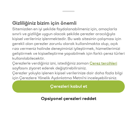
Gizliliğiniz bizim için önemli
Sitemizden en iyi şekilde faydalanabilmeniz için, amaçlarla
sınırlı ve gizliliğe uygun olacak şekilde çerezler aracılığıyla
kişisel verileriniz işlenmektedir. Bu web sitesinin çalışması için
gerekli olan çerezler zorunlu olarak kullanılmakta olup, açık
rıza vermeniz halinde deneyiminizi iyileştirmek, hizmetlerimizi
geliştirmek ve kişiselleştirme yapabilmek için farklı çerez türleri
kullanılabilecektir.
Çerezlerle verdiğiniz izni, istediğiniz zaman
Çerez tercihleri
sayfasını ziyaret ederek değiştirebilirsiniz.
Çerezler yoluyla işlenen kişisel verilerinize dair daha fazla bilgi
için Çerezlere Yönelik Aydınlatma Metni'ni inceleyebilirsiniz.
Çerezleri kabul et
Opsiyonel çerezleri reddet