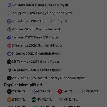
17 Mart 2026 Band Protocol fiyatı
9 august 2026 Pudgy Penguins fiyatı
11 october 2023 Enjin Coin fiyatı
9 Nisan 2025 Wormhole fiyatı
16 may 2022 Ceek VR fiyatı
8 Temmuz 2026 Sentient fiyatı
5 Kasım 2021 Chainlink fiyatı
15 Temmuz 2024 Skale fiyatı
16 Şubat 2026 Beşiktaş fiyatı
29 Nisan 2026 World Liberty Financial fiyatı
Popüler işlem çiftleri
CTSI/TL
ADA/TL
XAI/TL
XRP/TL
BTC/TL
HYPE/TL
KITE/TL