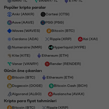
NMR/TL
VANRY/TL
ETH/TL
Popüler kripto paralar
Ankr (ANKR)
Cartesi (CTSI)
Aave (AAVE)
PSG (PSG)
Waves (WAVES)
Bitcoin (BTC)
Cardano (ADA)
Ripple (XRP)
Xai (XAI)
Numeraire (NMR)
Hyperliquid (HYPE)
Kite (KITE)
Ethereum (ETH)
Vanar (VANRY)
Render (RENDER)
Günün öne çıkanları
Bitcoin (BTC)
Ethereum (ETH)
Dogecoin (DOGE)
Bitcoin Cash (BCH)
Algorand (ALGO)
Avalanche (AVAX)
Kripto para fiyat tahminleri
Bitcoin (BTC)
Ripple (XRP)