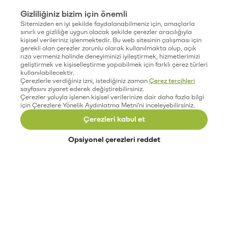
Gizliliğiniz bizim için önemli
Sitemizden en iyi şekilde faydalanabilmeniz için, amaçlarla
sınırlı ve gizliliğe uygun olacak şekilde çerezler aracılığıyla
kişisel verileriniz işlenmektedir. Bu web sitesinin çalışması için
gerekli olan çerezler zorunlu olarak kullanılmakta olup, açık
rıza vermeniz halinde deneyiminizi iyileştirmek, hizmetlerimizi
geliştirmek ve kişiselleştirme yapabilmek için farklı çerez türleri
kullanılabilecektir.
Çerezlerle verdiğiniz izni, istediğiniz zaman
Çerez tercihleri
sayfasını ziyaret ederek değiştirebilirsiniz.
Çerezler yoluyla işlenen kişisel verilerinize dair daha fazla bilgi
için Çerezlere Yönelik Aydınlatma Metni'ni inceleyebilirsiniz.
Çerezleri kabul et
Opsiyonel çerezleri reddet
Paribu’yu keşfet
Eğitimler