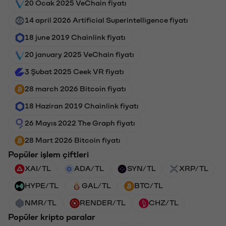
20 Ocak 2025 VeChain fiyatı
14 april 2026 Artificial Superintelligence fiyatı
18 june 2019 Chainlink fiyatı
20 january 2025 VeChain fiyatı
3 Şubat 2025 Ceek VR fiyatı
28 march 2026 Bitcoin fiyatı
18 Haziran 2019 Chainlink fiyatı
26 Mayıs 2022 The Graph fiyatı
28 Mart 2026 Bitcoin fiyatı
Popüler işlem çiftleri
XAI/TL
ADA/TL
SYN/TL
XRP/TL
HYPE/TL
GAL/TL
BTC/TL
NMR/TL
RENDER/TL
CHZ/TL
Popüler kripto paralar