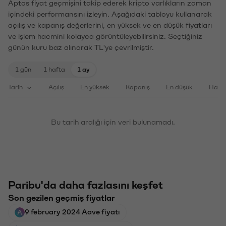
Aptos fiyat geçmişini takip ederek kripto varlıkların zaman
içindeki performansını izleyin. Aşağıdaki tabloyu kullanarak
açılış ve kapanış değerlerini, en yüksek ve en düşük fiyatları
ve işlem hacmini kolayca görüntüleyebilirsiniz. Seçtiğiniz
günün kuru baz alınarak TL'ye çevrilmiştir.
1 gün
1 hafta
1 ay
Tarih
Açılış
En yüksek
Kapanış
En düşük
Haci
Bu tarih aralığı için veri bulunamadı.
Paribu'da daha fazlasını keşfet
Son gezilen geçmiş fiyatlar
9 february 2024 Aave fiyatı