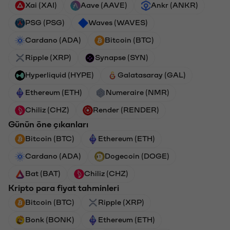
Xai (XAI)
Aave (AAVE)
Ankr (ANKR)
PSG (PSG)
Waves (WAVES)
Cardano (ADA)
Bitcoin (BTC)
Ripple (XRP)
Synapse (SYN)
Hyperliquid (HYPE)
Galatasaray (GAL)
Ethereum (ETH)
Numeraire (NMR)
Chiliz (CHZ)
Render (RENDER)
Günün öne çıkanları
Bitcoin (BTC)
Ethereum (ETH)
Cardano (ADA)
Dogecoin (DOGE)
Bat (BAT)
Chiliz (CHZ)
Kripto para fiyat tahminleri
Bitcoin (BTC)
Ripple (XRP)
Bonk (BONK)
Ethereum (ETH)