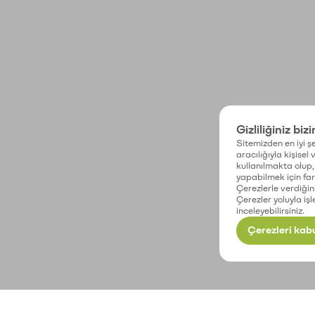
Gizliliğiniz biz
Sitemizden en iyi şe
aracılığıyla kişisel
kullanılmakta olup, 
yapabilmek için fark
Çerezlerle verdiğin
Çerezler yoluyla işl
inceleyebilirsiniz.
Çerezleri kabu