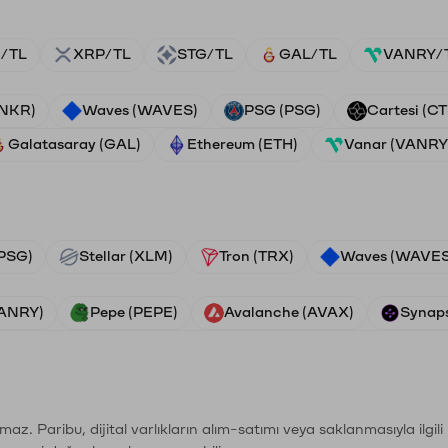
/TL
XRP/TL
STG/TL
GAL/TL
VANRY/
ANKR)
Waves (WAVES)
PSG (PSG)
Cartesi (CT
Galatasaray (GAL)
Ethereum (ETH)
Vanar (VANRY
PSG)
Stellar (XLM)
Tron (TRX)
Waves (WAVES
VANRY)
Pepe (PEPE)
Avalanche (AVAX)
Synaps
şımaz. Paribu, dijital varlıkların alım-satımı veya saklanmasıyla ilgi