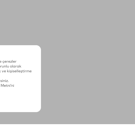
e çerezler
zorunlu olarak
 ve kişiselleştirme
siniz.
 Metni'ni