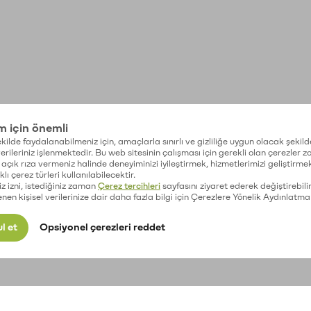
im için önemli
kilde faydalanabilmeniz için, amaçlarla sınırlı ve gizliliğe uygun olacak şekild
 verileriniz işlenmektedir. Bu web sitesinin çalışması için gerekli olan çerezler 
açık rıza vermeniz halinde deneyiminizi iyileştirmek, hizmetlerimizi geliştirmek
lı çerez türleri kullanılabilecektir.
iz izni, istediğiniz zaman
Çerez tercihleri
sayfasını ziyaret ederek değiştirebilir
enen kişisel verilerinize dair daha fazla bilgi için Çerezlere Yönelik Aydınlatma
l et
Opsiyonel çerezleri reddet