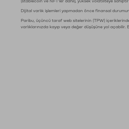
(stablecoin ve NFT'ler dahil), yüksek volatiliteye sahipti
Dijital varlık işlemleri yapmadan önce finansal durumu
Paribu, üçüncü taraf web sitelerinin (TPW) içeriklerin
varlıklarınızda kayıp veya değer düşüşüne yol açabilir. 