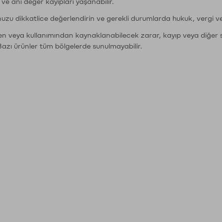
r ve ani değer kayıpları yaşanabilir.
nuzu dikkatlice değerlendirin ve gerekli durumlarda hukuk, vergi v
den veya kullanımından kaynaklanabilecek zarar, kayıp veya diğer 
Bazı ürünler tüm bölgelerde sunulmayabilir.