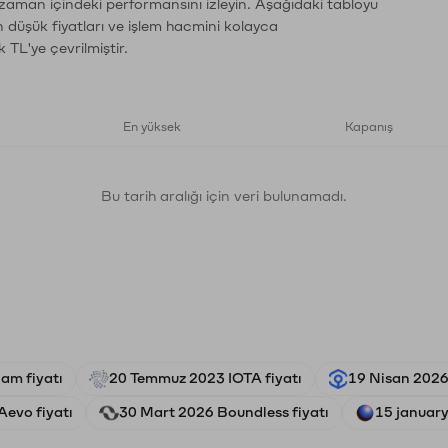
 zaman içindeki performansını izleyin. Aşağıdaki tabloyu
n düşük fiyatları ve işlem hacmini kolayca
 TL'ye çevrilmiştir.
En yüksek
Kapanış
Bu tarih aralığı için veri bulunamadı.
am fiyatı
20 Temmuz 2023 IOTA fiyatı
19 Nisan 2026 
Aevo fiyatı
30 Mart 2026 Boundless fiyatı
15 january