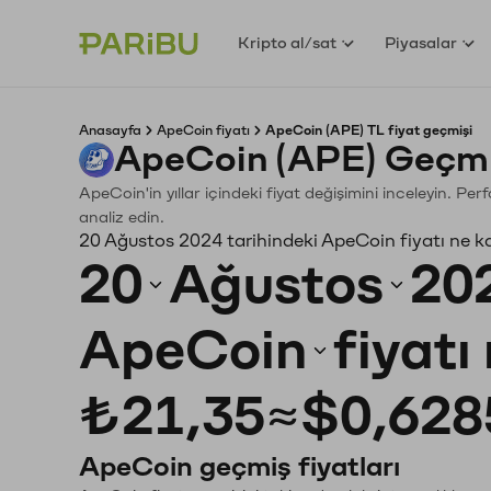
Kripto al/sat
Piyasalar
Anasayfa
ApeCoin fiyatı
ApeCoin (APE) TL fiyat geçmişi
ApeCoin (APE) Geçmi
ApeCoin'in yıllar içindeki fiyat değişimini inceleyin. P
analiz edin.
20 Ağustos 2024 tarihindeki ApeCoin fiyatı ne k
20
Ağustos
20
ApeCoin
fiyatı
₺21,35
≈
$0,628
ApeCoin geçmiş fiyatları