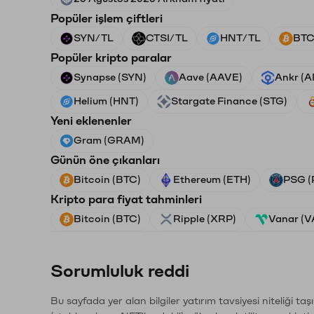
Popüler işlem çiftleri
SYN/TL
CTSI/TL
HNT/TL
BTC
Popüler kripto paralar
Synapse (SYN)
Aave (AAVE)
Ankr (
Helium (HNT)
Stargate Finance (STG)
Yeni eklenenler
Gram (GRAM)
Günün öne çıkanları
Bitcoin (BTC)
Ethereum (ETH)
PSG (
Kripto para fiyat tahminleri
Bitcoin (BTC)
Ripple (XRP)
Vanar (
Sorumluluk reddi
Bu sayfada yer alan bilgiler yatırım tavsiyesi niteliği ta