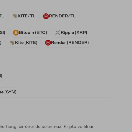
TL
KITE/TL
RENDER/TL
SI)
Bitcoin (BTC)
Ripple (XRP)
)
Kite (KITE)
Render (RENDER)
)
e (SYN)
li herhangi bir öneride bulunmaz. Kripto varlıklar