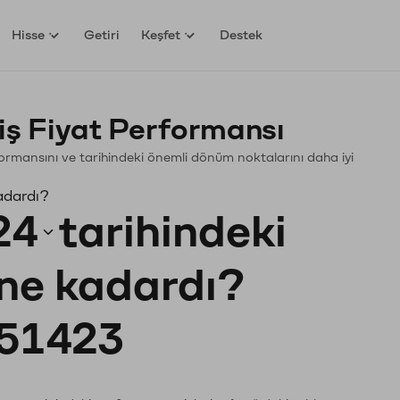
Hisse
Getiri
Keşfet
Destek
ş Fiyat Performansı
erformansını ve tarihindeki önemli dönüm noktalarını daha iyi
adardı?
24
tarihindeki
 ne kadardı?
51423