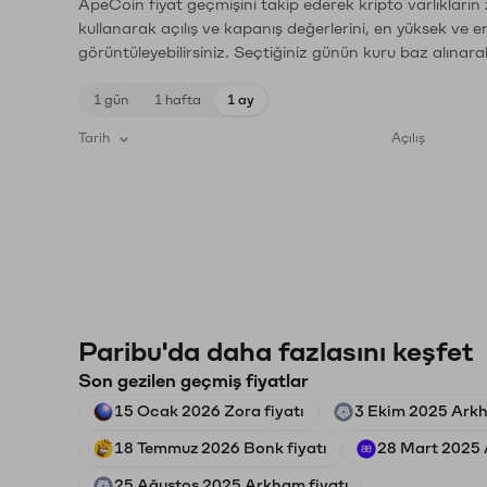
ApeCoin fiyat geçmişini takip ederek kripto varlıkların
kullanarak açılış ve kapanış değerlerini, en yüksek ve e
görüntüleyebilirsiniz. Seçtiğiniz günün kuru baz alınarak
1 gün
1 hafta
1 ay
Tarih
Açılış
Paribu'da daha fazlasını keşfet
Son gezilen geçmiş fiyatlar
15 Ocak 2026 Zora fiyatı
3 Ekim 2025 Arkh
18 Temmuz 2026 Bonk fiyatı
28 Mart 2025 
25 Ağustos 2025 Arkham fiyatı