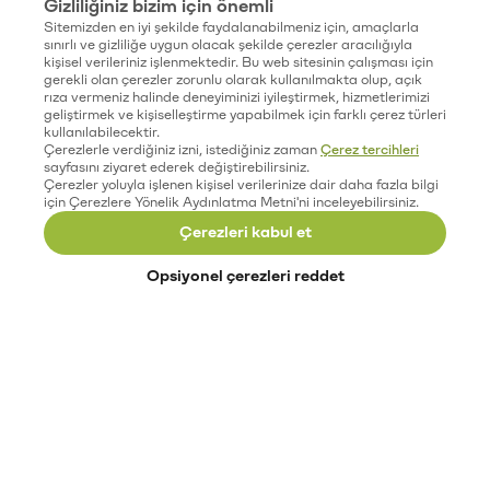
Gizliliğiniz bizim için önemli
Sitemizden en iyi şekilde faydalanabilmeniz için, amaçlarla
sınırlı ve gizliliğe uygun olacak şekilde çerezler aracılığıyla
kişisel verileriniz işlenmektedir. Bu web sitesinin çalışması için
gerekli olan çerezler zorunlu olarak kullanılmakta olup, açık
rıza vermeniz halinde deneyiminizi iyileştirmek, hizmetlerimizi
geliştirmek ve kişiselleştirme yapabilmek için farklı çerez türleri
kullanılabilecektir.
Çerezlerle verdiğiniz izni, istediğiniz zaman
Çerez tercihleri
sayfasını ziyaret ederek değiştirebilirsiniz.
Çerezler yoluyla işlenen kişisel verilerinize dair daha fazla bilgi
için Çerezlere Yönelik Aydınlatma Metni'ni inceleyebilirsiniz.
Çerezleri kabul et
Opsiyonel çerezleri reddet
Paribu’yu keşfet
Eğitimler
Etkinlikler
Açık pozisyonlar