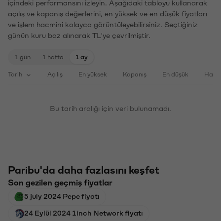
içindeki performansını izleyin. Aşağıdaki tabloyu kullanarak
açılış ve kapanış değerlerini, en yüksek ve en düşük fiyatları
ve işlem hacmini kolayca görüntüleyebilirsiniz. Seçtiğiniz
günün kuru baz alınarak TL'ye çevrilmiştir.
1 gün
1 hafta
1 ay
Tarih
Açılış
En yüksek
Kapanış
En düşük
Haci
Bu tarih aralığı için veri bulunamadı.
Paribu'da daha fazlasını keşfet
Son gezilen geçmiş fiyatlar
5 july 2024 Pepe fiyatı
24 Eylül 2024 1inch Network fiyatı