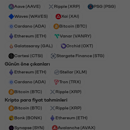
Aave (AAVE)
Ripple (XRP)
PSG (PSG)
Waves (WAVES)
Xai (XAI)
Cardano (ADA)
Bitcoin (BTC)
Ethereum (ETH)
Vanar (VANRY)
Galatasaray (GAL)
Orchid (OXT)
Cartesi (CTSI)
Stargate Finance (STG)
Günün öne çıkanları
Ethereum (ETH)
Stellar (XLM)
Cardano (ADA)
Tron (TRX)
Bitcoin (BTC)
Ripple (XRP)
Kripto para fiyat tahminleri
Bitcoin (BTC)
Ripple (XRP)
Bonk (BONK)
Ethereum (ETH)
Synapse (SYN)
Avalanche (AVAX)