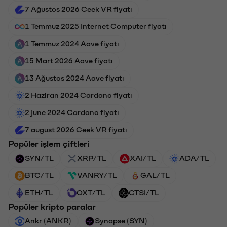
7 Ağustos 2026 Ceek VR fiyatı
1 Temmuz 2025 Internet Computer fiyatı
1 Temmuz 2024 Aave fiyatı
15 Mart 2026 Aave fiyatı
13 Ağustos 2024 Aave fiyatı
2 Haziran 2024 Cardano fiyatı
2 june 2024 Cardano fiyatı
7 august 2026 Ceek VR fiyatı
Popüler işlem çiftleri
SYN/TL
XRP/TL
XAI/TL
ADA/TL
BTC/TL
VANRY/TL
GAL/TL
ETH/TL
OXT/TL
CTSI/TL
Popüler kripto paralar
Ankr (ANKR)
Synapse (SYN)