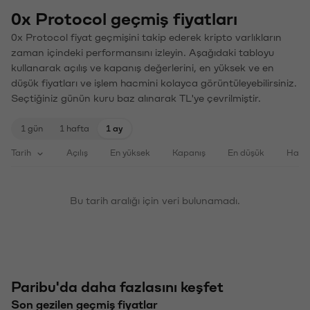
0x Protocol geçmiş fiyatları
0x Protocol fiyat geçmişini takip ederek kripto varlıkların
zaman içindeki performansını izleyin. Aşağıdaki tabloyu
kullanarak açılış ve kapanış değerlerini, en yüksek ve en
düşük fiyatları ve işlem hacmini kolayca görüntüleyebilirsiniz.
Seçtiğiniz günün kuru baz alınarak TL'ye çevrilmiştir.
1 gün
1 hafta
1 ay
Tarih
Açılış
En yüksek
Kapanış
En düşük
Haci
Bu tarih aralığı için veri bulunamadı.
Paribu'da daha fazlasını keşfet
Son gezilen geçmiş fiyatlar