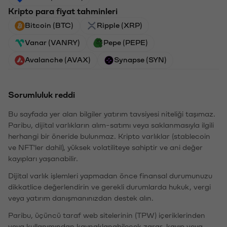
Kripto para fiyat tahminleri
Bitcoin (BTC)
Ripple (XRP)
Vanar (VANRY)
Pepe (PEPE)
Avalanche (AVAX)
Synapse (SYN)
Sorumluluk reddi
Bu sayfada yer alan bilgiler yatırım tavsiyesi niteliği taşımaz.
Paribu, dijital varlıkların alım-satımı veya saklanmasıyla ilgili
herhangi bir öneride bulunmaz. Kripto varlıklar (stablecoin
ve NFT'ler dahil), yüksek volatiliteye sahiptir ve ani değer
kayıpları yaşanabilir.
Dijital varlık işlemleri yapmadan önce finansal durumunuzu
dikkatlice değerlendirin ve gerekli durumlarda hukuk, vergi
veya yatırım danışmanınızdan destek alın.
Paribu, üçüncü taraf web sitelerinin (TPW) içeriklerinden
veya kullanımından kaynaklanabilecek zarar, kayıp veya