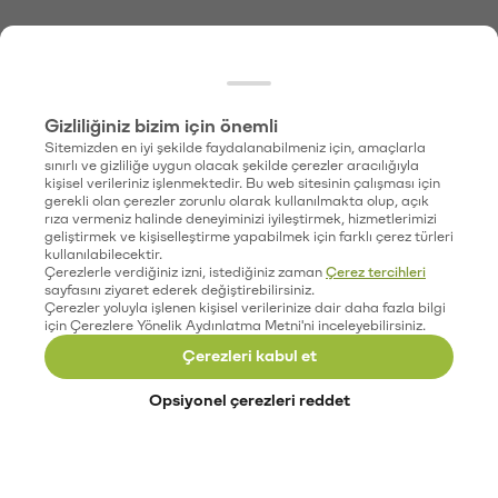
Gizliliğiniz bizim için önemli
Sitemizden en iyi şekilde faydalanabilmeniz için, amaçlarla
sınırlı ve gizliliğe uygun olacak şekilde çerezler aracılığıyla
kişisel verileriniz işlenmektedir. Bu web sitesinin çalışması için
gerekli olan çerezler zorunlu olarak kullanılmakta olup, açık
rıza vermeniz halinde deneyiminizi iyileştirmek, hizmetlerimizi
geliştirmek ve kişiselleştirme yapabilmek için farklı çerez türleri
kullanılabilecektir.
Çerezlerle verdiğiniz izni, istediğiniz zaman
Çerez tercihleri
sayfasını ziyaret ederek değiştirebilirsiniz.
Çerezler yoluyla işlenen kişisel verilerinize dair daha fazla bilgi
için Çerezlere Yönelik Aydınlatma Metni'ni inceleyebilirsiniz.
Çerezleri kabul et
Opsiyonel çerezleri reddet