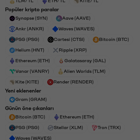
TLM/TL
ETH/TL
KITE/TL
Popüler kripto paralar
Synapse (SYN)
Aave (AAVE)
Ankr (ANKR)
Waves (WAVES)
PSG (PSG)
Cartesi (CTSI)
Bitcoin (BTC)
Helium (HNT)
Ripple (XRP)
Ethereum (ETH)
Galatasaray (GAL)
Vanar (VANRY)
Alien Worlds (TLM)
Kite (KITE)
Render (RENDER)
Yeni eklenenler
Gram (GRAM)
Günün öne çıkanları
Bitcoin (BTC)
Ethereum (ETH)
PSG (PSG)
Stellar (XLM)
Tron (TRX)
Waves (WAVES)