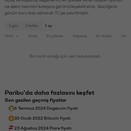
açılış ve kapanış değerlerini, en yüksek ve en düşük fiyatları
ve işlem hacmini kolayca görüntüleyebilirsiniz. Seçtiğiniz
günün kuru baz alınarak TL'ye çevrilmiştir.
1 gün
1 hafta
1 ay
Tarih
Açılış
En yüksek
Kapanış
En düşük
Haci
Bu tarih aralığı için veri bulunamadı.
Paribu'da daha fazlasını keşfet
Son gezilen geçmiş fiyatlar
6 Temmuz 2024 Dogecoin fiyatı
30 Ocak 2022 Bitcoin fiyatı
23 Ağustos 2024 Flare fiyatı