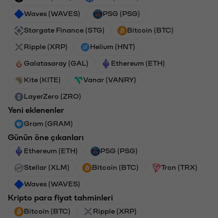
Waves (WAVES)
PSG (PSG)
Stargate Finance (STG)
Bitcoin (BTC)
Ripple (XRP)
Helium (HNT)
Galatasaray (GAL)
Ethereum (ETH)
Kite (KITE)
Vanar (VANRY)
LayerZero (ZRO)
Yeni eklenenler
Gram (GRAM)
Günün öne çıkanları
Ethereum (ETH)
PSG (PSG)
Stellar (XLM)
Bitcoin (BTC)
Tron (TRX)
Waves (WAVES)
Kripto para fiyat tahminleri
Bitcoin (BTC)
Ripple (XRP)