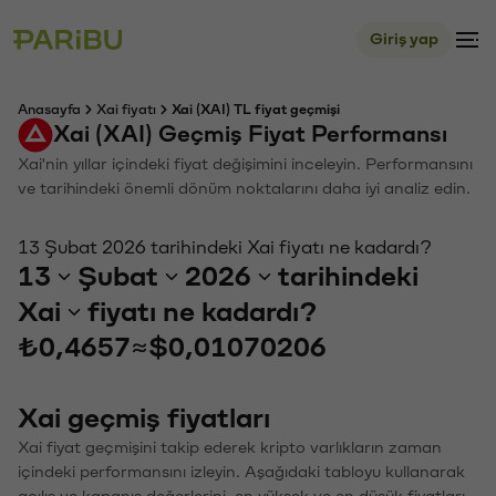
Giriş yap
Anasayfa
Xai fiyatı
Xai (XAI) TL fiyat geçmişi
Xai (XAI) Geçmiş Fiyat Performansı
Xai'nin yıllar içindeki fiyat değişimini inceleyin. Performansını
ve tarihindeki önemli dönüm noktalarını daha iyi analiz edin.
13 Şubat 2026 tarihindeki Xai fiyatı ne kadardı?
13
Şubat
2026
tarihindeki
Xai
fiyatı ne kadardı?
₺0,4657
≈
$0,01070206
Xai geçmiş fiyatları
Xai fiyat geçmişini takip ederek kripto varlıkların zaman
içindeki performansını izleyin. Aşağıdaki tabloyu kullanarak