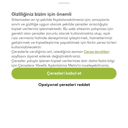
Gizliliğiniz bizim için önemli
Sitemizden en iyi şekilde faydalanabilmeniz için, amaçlarla
sınırlı ve gizliliğe uygun olacak şekilde çerezler aracılığıyla
kişisel verileriniz işlenmektedir. Bu web sitesinin çalışması için
gerekli olan çerezler zorunlu olarak kullanılmakta olup, açık
rıza vermeniz halinde deneyiminizi iyileştirmek, hizmetlerimizi
geliştirmek ve kişiselleştirme yapabilmek için farklı çerez türleri
kullanılabilecektir.
Çerezlerle verdiğiniz izni, istediğiniz zaman
Çerez tercihleri
sayfasını ziyaret ederek değiştirebilirsiniz.
Çerezler yoluyla işlenen kişisel verilerinize dair daha fazla bilgi
için Çerezlere Yönelik Aydınlatma Metni'ni inceleyebilirsiniz.
Çerezleri kabul et
Opsiyonel çerezleri reddet
Paribu’yu keşfet