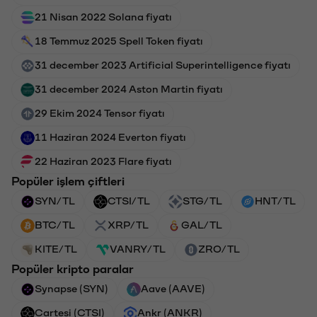
21 Nisan 2022 Solana fiyatı
18 Temmuz 2025 Spell Token fiyatı
31 december 2023 Artificial Superintelligence fiyatı
31 december 2024 Aston Martin fiyatı
29 Ekim 2024 Tensor fiyatı
11 Haziran 2024 Everton fiyatı
22 Haziran 2023 Flare fiyatı
Popüler işlem çiftleri
SYN/TL
CTSI/TL
STG/TL
HNT/TL
BTC/TL
XRP/TL
GAL/TL
KITE/TL
VANRY/TL
ZRO/TL
Popüler kripto paralar
Synapse (SYN)
Aave (AAVE)
Cartesi (CTSI)
Ankr (ANKR)