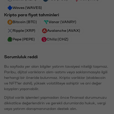
Waves (WAVES)
Kripto para fiyat tahminleri
Bitcoin (BTC)
Vanar (VANRY)
Ripple (XRP)
Avalanche (AVAX)
Pepe (PEPE)
Chiliz (CHZ)
Sorumluluk reddi
Bu sayfada yer alan bilgiler yatırım tavsiyesi niteliği taşımaz.
Paribu, dijital varlıkların alım-satımı veya saklanmasıyla ilgili
herhangi bir öneride bulunmaz. Kripto varlıklar (stablecoin
ve NFT'ler dahil), yüksek volatiliteye sahiptir ve ani değer
kayıpları yaşanabilir.
Dijital varlık işlemleri yapmadan önce finansal durumunuzu
dikkatlice değerlendirin ve gerekli durumlarda hukuk, vergi
veya yatırım danışmanınızdan destek alın.