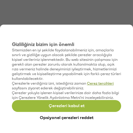
Gizliliğiniz bizim için önemli
Sitemizden en iyi şekilde faydalanabilmeniz için, amaçlarla
sınırlı ve gizliliğe uygun olacak şekilde çerezler aracılığıyla
kişisel verileriniz işlenmektedir. Bu web sitesinin çalışması için
gerekli olan çerezler zorunlu olarak kullanılmakta olup, açık
rıza vermeniz halinde deneyiminizi iyileştirmek, hizmetlerimizi
geliştirmek ve kişiselleştirme yapabilmek için farklı çerez türleri
kullanılabilecektir.
Çerezlerle verdiğiniz izni, istediğiniz zaman
Çerez tercihleri
sayfasını ziyaret ederek değiştirebilirsiniz.
Çerezler yoluyla işlenen kişisel verilerinize dair daha fazla bilgi
için Çerezlere Yönelik Aydınlatma Metni'ni inceleyebilirsiniz.
Çerezleri kabul et
Opsiyonel çerezleri reddet