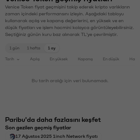
Venice Token fiyat geçmişini takip ederek kripto varlıkların
zaman içindeki performansını izleyin. Aşağıdaki tabloyu
kullanarak açılış ve kapanış değerlerini, en yüksek ve en
düşük fiyatları ve işlem hacmini kolayca görüntüleyebilirsiniz.
Seçtiğiniz günün kuru baz alınarak TL'ye çevrilmiştir.
1 gün
1 hafta
1 ay
Tarih
Açılış
En yüksek
Kapanış
En düşük
Haci
Bu tarih aralığı için veri bulunamadı.
Paribu'da daha fazlasını keşfet
Son gezilen geçmiş fiyatlar
17 Ağustos 2025 1inch Network fiyatı