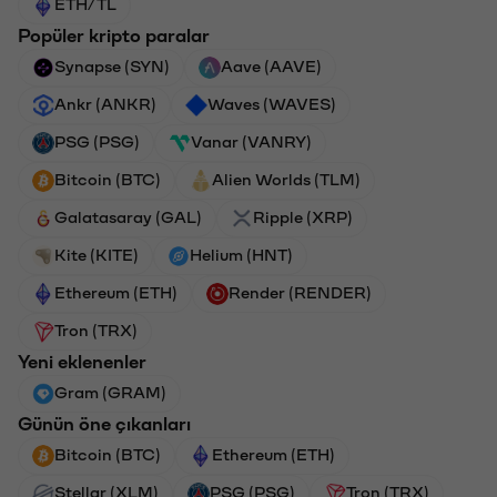
ETH/TL
Popüler kripto paralar
Synapse (SYN)
Aave (AAVE)
Ankr (ANKR)
Waves (WAVES)
PSG (PSG)
Vanar (VANRY)
Bitcoin (BTC)
Alien Worlds (TLM)
Galatasaray (GAL)
Ripple (XRP)
Kite (KITE)
Helium (HNT)
Ethereum (ETH)
Render (RENDER)
Tron (TRX)
Yeni eklenenler
Gram (GRAM)
Günün öne çıkanları
Bitcoin (BTC)
Ethereum (ETH)
Stellar (XLM)
PSG (PSG)
Tron (TRX)