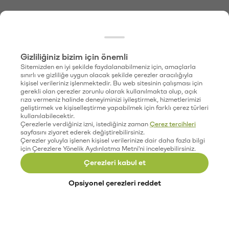
Gizliliğiniz bizim için önemli
Sitemizden en iyi şekilde faydalanabilmeniz için, amaçlarla
sınırlı ve gizliliğe uygun olacak şekilde çerezler aracılığıyla
kişisel verileriniz işlenmektedir. Bu web sitesinin çalışması için
gerekli olan çerezler zorunlu olarak kullanılmakta olup, açık
rıza vermeniz halinde deneyiminizi iyileştirmek, hizmetlerimizi
geliştirmek ve kişiselleştirme yapabilmek için farklı çerez türleri
kullanılabilecektir.
Çerezlerle verdiğiniz izni, istediğiniz zaman
Çerez tercihleri
sayfasını ziyaret ederek değiştirebilirsiniz.
Çerezler yoluyla işlenen kişisel verilerinize dair daha fazla bilgi
için Çerezlere Yönelik Aydınlatma Metni'ni inceleyebilirsiniz.
Çerezleri kabul et
Opsiyonel çerezleri reddet