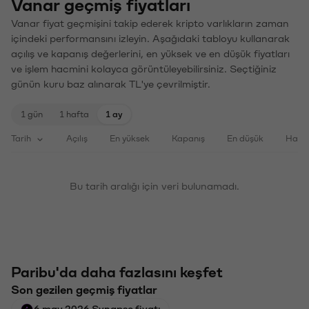
Vanar geçmiş fiyatları
Vanar fiyat geçmişini takip ederek kripto varlıkların zaman
içindeki performansını izleyin. Aşağıdaki tabloyu kullanarak
açılış ve kapanış değerlerini, en yüksek ve en düşük fiyatları
ve işlem hacmini kolayca görüntüleyebilirsiniz. Seçtiğiniz
günün kuru baz alınarak TL'ye çevrilmiştir.
1 gün
1 hafta
1 ay
Tarih
Açılış
En yüksek
Kapanış
En düşük
Haci
Bu tarih aralığı için veri bulunamadı.
Paribu'da daha fazlasını keşfet
Son gezilen geçmiş fiyatlar
6 may 2026 Synapse fiyatı