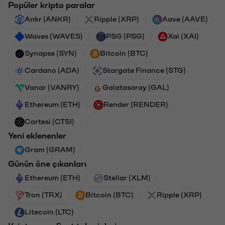
Popüler kripto paralar
Ankr (ANKR)
Ripple (XRP)
Aave (AAVE)
Waves (WAVES)
PSG (PSG)
Xai (XAI)
Synapse (SYN)
Bitcoin (BTC)
Cardano (ADA)
Stargate Finance (STG)
Vanar (VANRY)
Galatasaray (GAL)
Ethereum (ETH)
Render (RENDER)
Cartesi (CTSI)
Yeni eklenenler
Gram (GRAM)
Günün öne çıkanları
Ethereum (ETH)
Stellar (XLM)
Tron (TRX)
Bitcoin (BTC)
Ripple (XRP)
Litecoin (LTC)