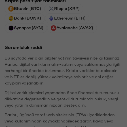
Kripto para fiyat tahminleri
Bitcoin (BTC)
Ripple (XRP)
Bonk (BONK)
Ethereum (ETH)
Synapse (SYN)
Avalanche (AVAX)
Sorumluluk reddi
Bu sayfada yer alan bilgiler yatırım tavsiyesi niteliği taşımaz.
Paribu, dijital varlıkların alım-satımı veya saklanmasıyla ilgili
herhangi bir öneride bulunmaz. Kripto varlıklar (stablecoin
ve NFT'ler dahil), yüksek volatiliteye sahiptir ve ani değer
kayıpları yaşanabilir.
Dijital varlık işlemleri yapmadan önce finansal durumunuzu
dikkatlice değerlendirin ve gerekli durumlarda hukuk, vergi
veya yatırım danışmanınızdan destek alın.
Paribu, üçüncü taraf web sitelerinin (TPW) içeriklerinden
veya kullanımından kaynaklanabilecek zarar, kayıp veya
diğer sonuçlardan sorumlu değildir. TPW kullanımı,