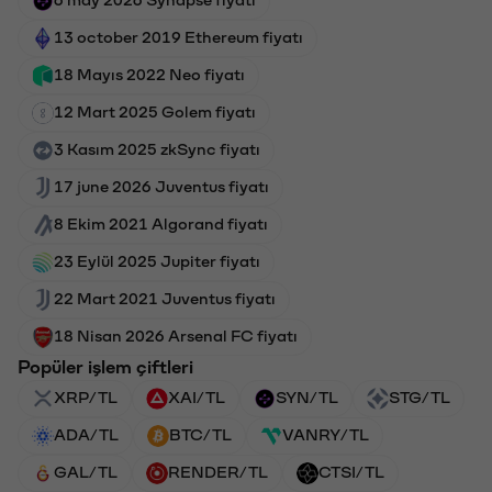
13 october 2019 Ethereum fiyatı
18 Mayıs 2022 Neo fiyatı
12 Mart 2025 Golem fiyatı
3 Kasım 2025 zkSync fiyatı
17 june 2026 Juventus fiyatı
8 Ekim 2021 Algorand fiyatı
23 Eylül 2025 Jupiter fiyatı
22 Mart 2021 Juventus fiyatı
18 Nisan 2026 Arsenal FC fiyatı
Popüler işlem çiftleri
XRP/TL
XAI/TL
SYN/TL
STG/TL
ADA/TL
BTC/TL
VANRY/TL
GAL/TL
RENDER/TL
CTSI/TL