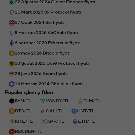
22 Ağustos 2024 Clover Finance fiyatı
21 Mart 2025 0x Protocol fiyatı
17 Ocak 2024 Sei fiyatı
8 Haziran 2026 VeChain fiyatı
6 october 2020 Ethereum fiyatı
26 may 2026 Bitcoin fiyatı
10 Şubat 2026 CoW Protocol fiyatı
28 june 2026 Beam fiyatı
16 Haziran 2024 Chainlink fiyatı
Popüler işlem çiftleri
SYN/TL
VANRY/TL
TLM/TL
BTC/TL
GAL/TL
HNT/TL
KITE/TL
XRP/TL
ETH/TL
RENDER/TL