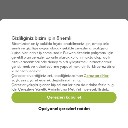
Gizliliğiniz bizim için önemli
Sitemizden en iyi şekilde faydalanabilmeniz için, amaçlarla
sınırlı ve gizliliğe uygun olacak şekilde çerezler aracılığıyla
kişisel verileriniz işlenmektedir. Bu web sitesinin çalışması için
gerekli olan çerezler zorunlu olarak kullanılmakta olup, açık
rıza vermeniz halinde deneyiminizi iyileştirmek, hizmetlerimizi
geliştirmek ve kişiselleştirme yapabilmek için farklı çerez türleri
kullanılabilecektir.
Çerezlerle verdiğiniz izni, istediğiniz zaman
Çerez tercihleri
sayfasını ziyaret ederek değiştirebilirsiniz.
Çerezler yoluyla işlenen kişisel verilerinize dair daha fazla bilgi
için Çerezlere Yönelik Aydınlatma Metni'ni inceleyebilirsiniz.
Çerezleri kabul et
Opsiyonel çerezleri reddet