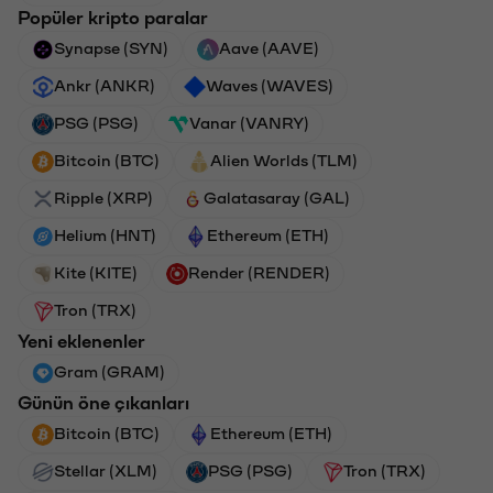
Popüler kripto paralar
Synapse (SYN)
Aave (AAVE)
Ankr (ANKR)
Waves (WAVES)
PSG (PSG)
Vanar (VANRY)
Bitcoin (BTC)
Alien Worlds (TLM)
Ripple (XRP)
Galatasaray (GAL)
Helium (HNT)
Ethereum (ETH)
Kite (KITE)
Render (RENDER)
Tron (TRX)
Yeni eklenenler
Gram (GRAM)
Günün öne çıkanları
Bitcoin (BTC)
Ethereum (ETH)
Stellar (XLM)
PSG (PSG)
Tron (TRX)