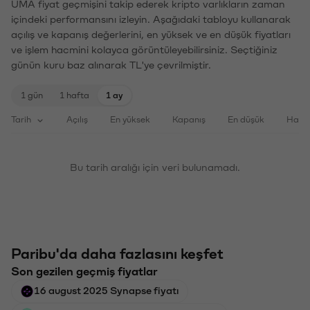
UMA fiyat geçmişini takip ederek kripto varlıkların zaman
içindeki performansını izleyin. Aşağıdaki tabloyu kullanarak
açılış ve kapanış değerlerini, en yüksek ve en düşük fiyatları
ve işlem hacmini kolayca görüntüleyebilirsiniz. Seçtiğiniz
günün kuru baz alınarak TL'ye çevrilmiştir.
1 gün
1 hafta
1 ay
Tarih
Açılış
En yüksek
Kapanış
En düşük
Haci
Bu tarih aralığı için veri bulunamadı.
Paribu'da daha fazlasını keşfet
Son gezilen geçmiş fiyatlar
16 august 2025 Synapse fiyatı