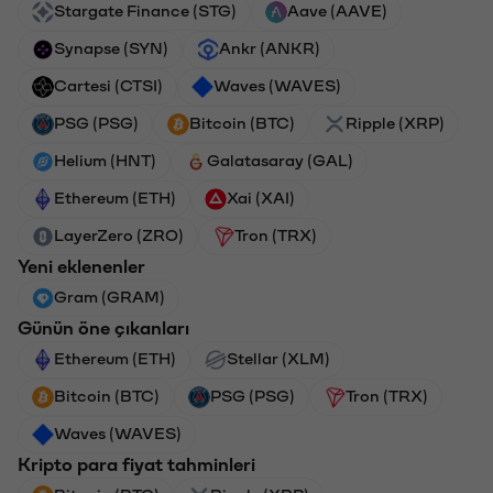
Stargate Finance (STG)
Aave (AAVE)
Synapse (SYN)
Ankr (ANKR)
Cartesi (CTSI)
Waves (WAVES)
PSG (PSG)
Bitcoin (BTC)
Ripple (XRP)
Helium (HNT)
Galatasaray (GAL)
Ethereum (ETH)
Xai (XAI)
LayerZero (ZRO)
Tron (TRX)
Yeni eklenenler
Gram (GRAM)
Günün öne çıkanları
Ethereum (ETH)
Stellar (XLM)
Bitcoin (BTC)
PSG (PSG)
Tron (TRX)
Waves (WAVES)
Kripto para fiyat tahminleri