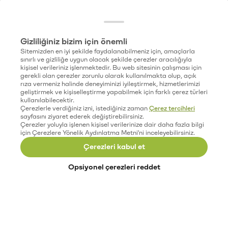
Gizliliğiniz bizim için önemli
Sitemizden en iyi şekilde faydalanabilmeniz için, amaçlarla
sınırlı ve gizliliğe uygun olacak şekilde çerezler aracılığıyla
kişisel verileriniz işlenmektedir. Bu web sitesinin çalışması için
gerekli olan çerezler zorunlu olarak kullanılmakta olup, açık
rıza vermeniz halinde deneyiminizi iyileştirmek, hizmetlerimizi
geliştirmek ve kişiselleştirme yapabilmek için farklı çerez türleri
kullanılabilecektir.
Çerezlerle verdiğiniz izni, istediğiniz zaman
Çerez tercihleri
sayfasını ziyaret ederek değiştirebilirsiniz.
Çerezler yoluyla işlenen kişisel verilerinize dair daha fazla bilgi
için Çerezlere Yönelik Aydınlatma Metni'ni inceleyebilirsiniz.
Çerezleri kabul et
Opsiyonel çerezleri reddet