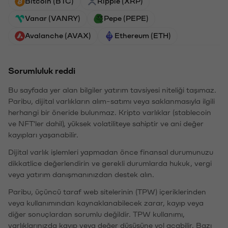
Bitcoin (BTC)
Ripple (XRP)
Vanar (VANRY)
Pepe (PEPE)
Avalanche (AVAX)
Ethereum (ETH)
Sorumluluk reddi
Bu sayfada yer alan bilgiler yatırım tavsiyesi niteliği taşımaz.
Paribu, dijital varlıkların alım-satımı veya saklanmasıyla ilgili
herhangi bir öneride bulunmaz. Kripto varlıklar (stablecoin
ve NFT'ler dahil), yüksek volatiliteye sahiptir ve ani değer
kayıpları yaşanabilir.
Dijital varlık işlemleri yapmadan önce finansal durumunuzu
dikkatlice değerlendirin ve gerekli durumlarda hukuk, vergi
veya yatırım danışmanınızdan destek alın.
Paribu, üçüncü taraf web sitelerinin (TPW) içeriklerinden
veya kullanımından kaynaklanabilecek zarar, kayıp veya
diğer sonuçlardan sorumlu değildir. TPW kullanımı,
varlıklarınızda kayıp veya değer düşüşüne yol açabilir. Bazı