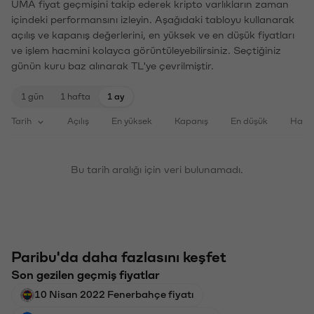
UMA fiyat geçmişini takip ederek kripto varlıkların zaman
içindeki performansını izleyin. Aşağıdaki tabloyu kullanarak
açılış ve kapanış değerlerini, en yüksek ve en düşük fiyatları
ve işlem hacmini kolayca görüntüleyebilirsiniz. Seçtiğiniz
günün kuru baz alınarak TL'ye çevrilmiştir.
1 gün
1 hafta
1 ay
Tarih
Açılış
En yüksek
Kapanış
En düşük
Haci
Bu tarih aralığı için veri bulunamadı.
Paribu'da daha fazlasını keşfet
Son gezilen geçmiş fiyatlar
10 Nisan 2022 Fenerbahçe fiyatı