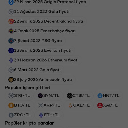
29 Nisan 2025 Origin Protocol fiyatı
11 Ağustos 2023 Gala fiyatı
22 Aralık 2023 Decentraland fiyatı
4 Ocak 2025 Fenerbahçe fiyatı
7 Şubat 2023 PSG fiyatı
13 Aralık 2023 Everton fiyatı
30 Haziran 2026 Ethereum fiyatı
6 Mart 2022 Gala fiyatı
28 july 2026 Animecoin fiyatı
Popüler işlem çiftleri
STG/TL
SYN/TL
CTSI/TL
HNT/TL
BTC/TL
XRP/TL
GAL/TL
XAI/TL
ZRO/TL
ETH/TL
Popüler kripto paralar