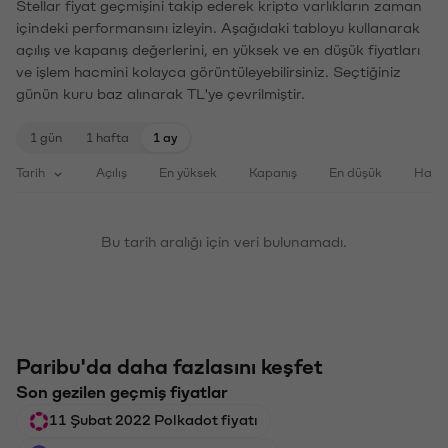
Stellar fiyat geçmişini takip ederek kripto varlıkların zaman
içindeki performansını izleyin. Aşağıdaki tabloyu kullanarak
açılış ve kapanış değerlerini, en yüksek ve en düşük fiyatları
ve işlem hacmini kolayca görüntüleyebilirsiniz. Seçtiğiniz
günün kuru baz alınarak TL'ye çevrilmiştir.
1 gün
1 hafta
1 ay
Tarih
Açılış
En yüksek
Kapanış
En düşük
Haci
Bu tarih aralığı için veri bulunamadı.
Paribu'da daha fazlasını keşfet
Son gezilen geçmiş fiyatlar
11 Şubat 2022 Polkadot fiyatı