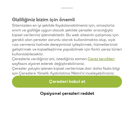
Gizliliğiniz bizim için önemli
Sitemizden en iyi şekilde faydalanabilmeniz için, amaçlarla
sınırlı ve gizliliğe uygun olacak şekilde çerezler aracılığıyla
kişisel verileriniz işlenmektedir. Bu web sitesinin çalışması için
gerekli olan çerezler zorunlu olarak kullanılmakta olup, açık
rıza vermeniz halinde deneyiminizi iyileştirmek, hizmetlerimizi
geliştirmek ve kişiselleştirme yapabilmek için farklı çerez türleri
kullanılabilecektir.
Çerezlerle verdiğiniz izni, istediğiniz zaman
Çerez tercihleri
sayfasını ziyaret ederek değiştirebilirsiniz.
Çerezler yoluyla işlenen kişisel verilerinize dair daha fazla bilgi
için Çerezlere Yönelik Aydınlatma Metni'ni inceleyebilirsiniz.
Çerezleri kabul et
Opsiyonel çerezleri reddet