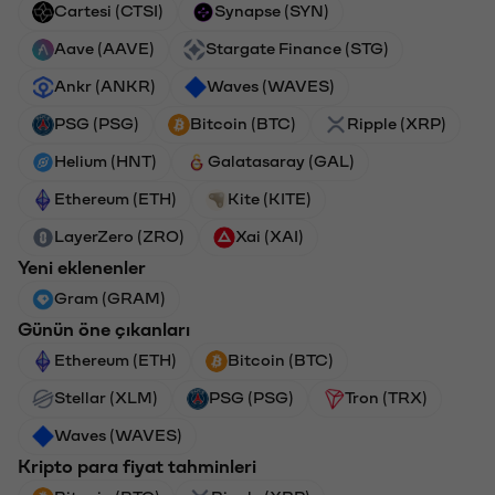
Cartesi (CTSI)
Synapse (SYN)
Aave (AAVE)
Stargate Finance (STG)
Ankr (ANKR)
Waves (WAVES)
PSG (PSG)
Bitcoin (BTC)
Ripple (XRP)
Helium (HNT)
Galatasaray (GAL)
Ethereum (ETH)
Kite (KITE)
LayerZero (ZRO)
Xai (XAI)
Yeni eklenenler
Gram (GRAM)
Günün öne çıkanları
Ethereum (ETH)
Bitcoin (BTC)
Stellar (XLM)
PSG (PSG)
Tron (TRX)
Waves (WAVES)
Kripto para fiyat tahminleri