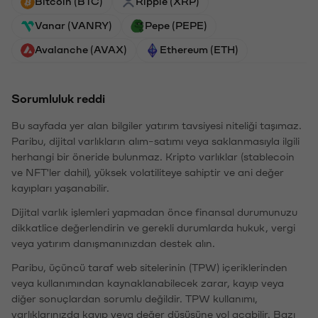
Bitcoin (BTC)
Ripple (XRP)
Vanar (VANRY)
Pepe (PEPE)
Avalanche (AVAX)
Ethereum (ETH)
Sorumluluk reddi
Bu sayfada yer alan bilgiler yatırım tavsiyesi niteliği taşımaz.
Paribu, dijital varlıkların alım-satımı veya saklanmasıyla ilgili
herhangi bir öneride bulunmaz. Kripto varlıklar (stablecoin
ve NFT'ler dahil), yüksek volatiliteye sahiptir ve ani değer
kayıpları yaşanabilir.
Dijital varlık işlemleri yapmadan önce finansal durumunuzu
dikkatlice değerlendirin ve gerekli durumlarda hukuk, vergi
veya yatırım danışmanınızdan destek alın.
Paribu, üçüncü taraf web sitelerinin (TPW) içeriklerinden
veya kullanımından kaynaklanabilecek zarar, kayıp veya
diğer sonuçlardan sorumlu değildir. TPW kullanımı,
varlıklarınızda kayıp veya değer düşüşüne yol açabilir. Bazı