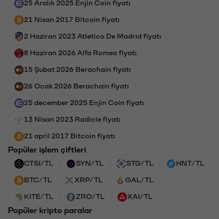
25 Aralık 2025 Enjin Coin fiyatı
21 Nisan 2017 Bitcoin fiyatı
2 Haziran 2023 Atletico De Madrid fiyatı
8 Haziran 2026 Alfa Romeo fiyatı
15 Şubat 2026 Berachain fiyatı
26 Ocak 2026 Berachain fiyatı
25 december 2025 Enjin Coin fiyatı
13 Nisan 2023 Radicle fiyatı
21 april 2017 Bitcoin fiyatı
Popüler işlem çiftleri
CTSI/TL
SYN/TL
STG/TL
HNT/TL
BTC/TL
XRP/TL
GAL/TL
KITE/TL
ZRO/TL
XAI/TL
Popüler kripto paralar