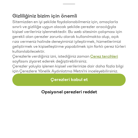
Gizliliğiniz bizim için önemli
Sitemizden en iyi şekilde faydalanabilmeniz için, amaçlarla
sınırlı ve gizliliğe uygun olacak şekilde çerezler aracılığıyla
kişisel verileriniz işlenmektedir. Bu web sitesinin çalışması için
gerekli olan çerezler zorunlu olarak kullanılmakta olup, açık
rıza vermeniz halinde deneyiminizi iyileştirmek, hizmetlerimizi
geliştirmek ve kişiselleştirme yapabilmek için farklı çerez türleri
kullanılabilecektir.
Çerezlerle verdiğiniz izni, istediğiniz zaman
Çerez tercihleri
sayfasını ziyaret ederek değiştirebilirsiniz.
Çerezler yoluyla işlenen kişisel verilerinize dair daha fazla bilgi
için Çerezlere Yönelik Aydınlatma Metni'ni inceleyebilirsiniz.
Çerezleri kabul et
Opsiyonel çerezleri reddet
Paribu’yu keşfet