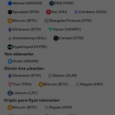
Waves (WAVES)
PSG (PSG)
Synapse (SYN)
Xai (XAI)
Cardano (ADA)
Bitcoin (BTC)
Stargate Finance (STG)
Ethereum (ETH)
Vanar (VANRY)
Galatasaray (GAL)
Cartesi (CTSI)
Hyperliquid (HYPE)
Yeni eklenenler
Gram (GRAM)
Günün öne çıkanları
Ethereum (ETH)
Stellar (XLM)
Tron (TRX)
Bitcoin (BTC)
Ripple (XRP)
Litecoin (LTC)
Kripto para fiyat tahminleri
Bitcoin (BTC)
Ripple (XRP)