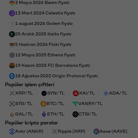
3 Mayıs 2026 Beam fiyatı
13 Mart 2024 Celestia fiyatı
1 august 2026 Golem fiyatı
25 Aralık 2025 Kaito fiyatı
5 Haziran 2026 Floki fiyatı
12 Mayıs 2025 Ethena fiyatı
19 Kasım 2025 FC Barcelona fiyatı
18 Ağustos 2022 Origin Protocol fiyatı
Popüler işlem çiftleri
XRP/TL
SYN/TL
XAI/TL
ADA/TL
STG/TL
BTC/TL
VANRY/TL
GAL/TL
ETH/TL
CTSI/TL
Popüler kripto paralar
Ankr (ANKR)
Ripple (XRP)
Aave (AAVE)