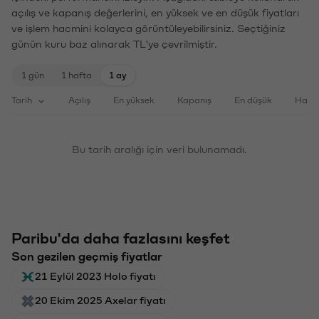
açılış ve kapanış değerlerini, en yüksek ve en düşük fiyatları
ve işlem hacmini kolayca görüntüleyebilirsiniz. Seçtiğiniz
günün kuru baz alınarak TL'ye çevrilmiştir.
1 gün
1 hafta
1 ay
Tarih
Açılış
En yüksek
Kapanış
En düşük
Haci
Bu tarih aralığı için veri bulunamadı.
Paribu'da daha fazlasını keşfet
Son gezilen geçmiş fiyatlar
21 Eylül 2023 Holo fiyatı
20 Ekim 2025 Axelar fiyatı