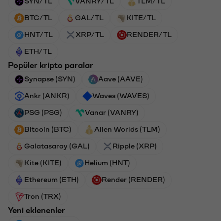
SYN/TL
VANRY/TL
TLM/TL
BTC/TL
GAL/TL
KITE/TL
HNT/TL
XRP/TL
RENDER/TL
ETH/TL
Popüler kripto paralar
Synapse (SYN)
Aave (AAVE)
Ankr (ANKR)
Waves (WAVES)
PSG (PSG)
Vanar (VANRY)
Bitcoin (BTC)
Alien Worlds (TLM)
Galatasaray (GAL)
Ripple (XRP)
Kite (KITE)
Helium (HNT)
Ethereum (ETH)
Render (RENDER)
Tron (TRX)
Yeni eklenenler