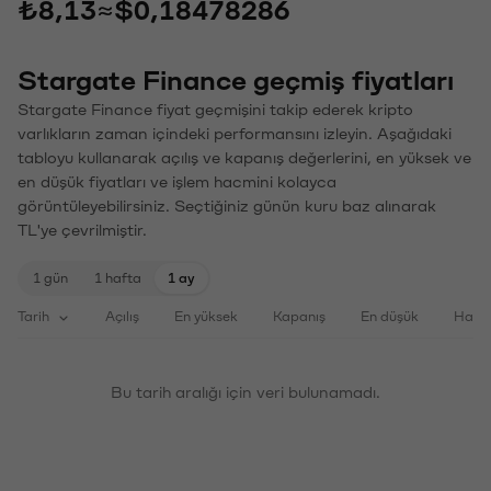
₺8,13
≈
$0,18478286
Stargate Finance geçmiş fiyatları
Stargate Finance fiyat geçmişini takip ederek kripto
varlıkların zaman içindeki performansını izleyin. Aşağıdaki
tabloyu kullanarak açılış ve kapanış değerlerini, en yüksek ve
en düşük fiyatları ve işlem hacmini kolayca
görüntüleyebilirsiniz. Seçtiğiniz günün kuru baz alınarak
TL'ye çevrilmiştir.
1 gün
1 hafta
1 ay
Tarih
Açılış
En yüksek
Kapanış
En düşük
Haci
Bu tarih aralığı için veri bulunamadı.