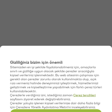
Gizliliğiniz bizim için önemli
Sitemizden en iyi şekilde faydalanabilmeniz için, amaçlarla
sınırlı ve gizliliğe uygun olacak şekilde çerezler aracılığıyla
kişisel verileriniz işlenmektedir. Bu web sitesinin çalışması için
gerekli olan çerezler zorunlu olarak kullanılmakta olup, açık
rıza vermeniz halinde deneyiminizi iyileştirmek, hizmetlerimizi
geliştirmek ve kişiselleştirme yapabilmek için farklı çerez türleri
kullanılabilecektir.
Çerezlerle verdiğiniz izni, istediğiniz zaman
Çerez tercihleri
sayfasını ziyaret ederek değiştirebilirsiniz.
Çerezler yoluyla işlenen kişisel verilerinize dair daha fazla bilgi
için Çerezlere Yönelik Aydınlatma Metni'ni inceleyebilirsiniz.