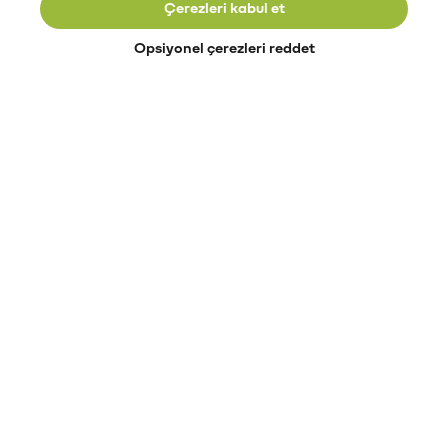
Çerezleri kabul et
Opsiyonel çerezleri reddet
Paribu’yu keşfet
Eğitimler
Etkinlikler
Açık pozisyonlar
Paribu sistem durumu
API dokümantasyonu
Paribu rehberi
Kripto varlık nasıl alınır?
Kripto varlık nedir?
Paribu para yatırma
Paribu para çekme