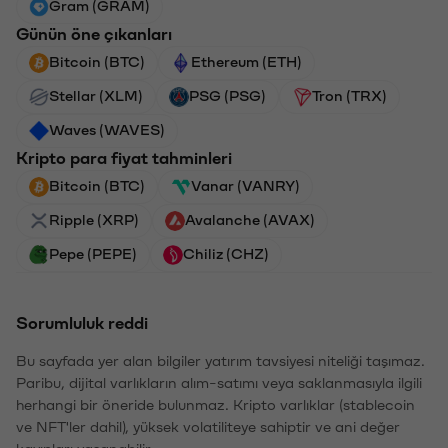
Gram (GRAM)
Günün öne çıkanları
Bitcoin (BTC)
Ethereum (ETH)
Stellar (XLM)
PSG (PSG)
Tron (TRX)
Waves (WAVES)
Kripto para fiyat tahminleri
Bitcoin (BTC)
Vanar (VANRY)
Ripple (XRP)
Avalanche (AVAX)
Pepe (PEPE)
Chiliz (CHZ)
Sorumluluk reddi
Bu sayfada yer alan bilgiler yatırım tavsiyesi niteliği taşımaz.
Paribu, dijital varlıkların alım-satımı veya saklanmasıyla ilgili
herhangi bir öneride bulunmaz. Kripto varlıklar (stablecoin
ve NFT'ler dahil), yüksek volatiliteye sahiptir ve ani değer