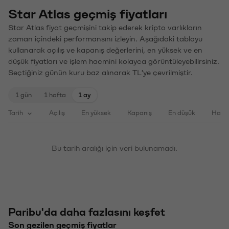
Star Atlas geçmiş fiyatları
Star Atlas fiyat geçmişini takip ederek kripto varlıkların
zaman içindeki performansını izleyin. Aşağıdaki tabloyu
kullanarak açılış ve kapanış değerlerini, en yüksek ve en
düşük fiyatları ve işlem hacmini kolayca görüntüleyebilirsiniz.
Seçtiğiniz günün kuru baz alınarak TL'ye çevrilmiştir.
1 gün
1 hafta
1 ay
Tarih
Açılış
En yüksek
Kapanış
En düşük
Haci
Bu tarih aralığı için veri bulunamadı.
Paribu'da daha fazlasını keşfet
Son gezilen geçmiş fiyatlar