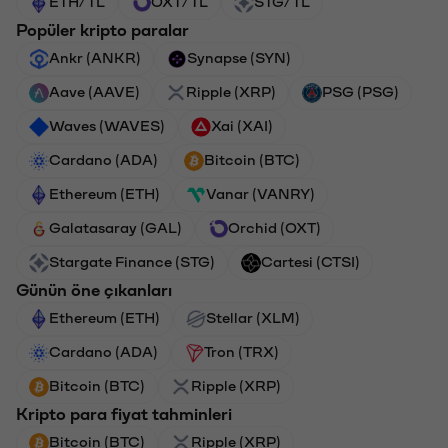
ETH/TL
OXT/TL
STG/TL
Popüler kripto paralar
Ankr (ANKR)
Synapse (SYN)
Aave (AAVE)
Ripple (XRP)
PSG (PSG)
Waves (WAVES)
Xai (XAI)
Cardano (ADA)
Bitcoin (BTC)
Ethereum (ETH)
Vanar (VANRY)
Galatasaray (GAL)
Orchid (OXT)
Stargate Finance (STG)
Cartesi (CTSI)
Günün öne çıkanları
Ethereum (ETH)
Stellar (XLM)
Cardano (ADA)
Tron (TRX)
Bitcoin (BTC)
Ripple (XRP)
Kripto para fiyat tahminleri
Bitcoin (BTC)
Ripple (XRP)