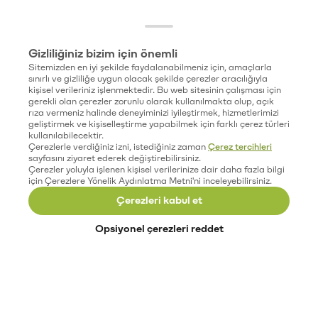
Gizliliğiniz bizim için önemli
Sitemizden en iyi şekilde faydalanabilmeniz için, amaçlarla
sınırlı ve gizliliğe uygun olacak şekilde çerezler aracılığıyla
kişisel verileriniz işlenmektedir. Bu web sitesinin çalışması için
gerekli olan çerezler zorunlu olarak kullanılmakta olup, açık
rıza vermeniz halinde deneyiminizi iyileştirmek, hizmetlerimizi
geliştirmek ve kişiselleştirme yapabilmek için farklı çerez türleri
kullanılabilecektir.
Çerezlerle verdiğiniz izni, istediğiniz zaman
Çerez tercihleri
sayfasını ziyaret ederek değiştirebilirsiniz.
Çerezler yoluyla işlenen kişisel verilerinize dair daha fazla bilgi
için Çerezlere Yönelik Aydınlatma Metni'ni inceleyebilirsiniz.
Çerezleri kabul et
Opsiyonel çerezleri reddet